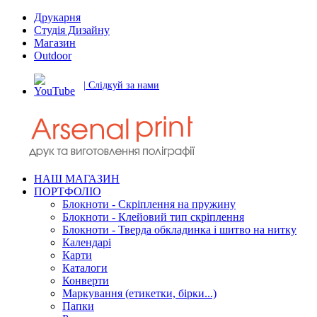
Друкарня
Студія Дизайну
Магазин
Outdoor
| Слідкуй за нами
НАШ МАГАЗИН
ПОРТФОЛІО
Блокноти - Скріплення на пружину
Блокноти - Клейовий тип скріплення
Блокноти - Тверда обкладинка і шитво на нитку
Календарі
Карти
Каталоги
Конверти
Маркування (етикетки, бірки...)
Папки