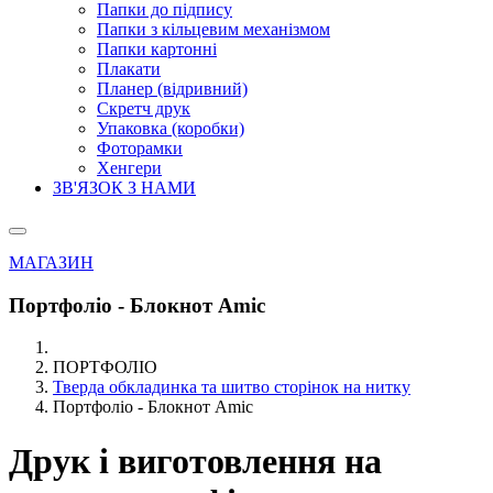
Папки до підпису
Папки з кільцевим механізмом
Папки картонні
Плакати
Планер (відривний)
Скретч друк
Упаковка (коробки)
Фоторамки
Хенгери
ЗВ'ЯЗОК З НАМИ
МАГАЗИН
Портфоліо - Блокнот Amic
ПОРТФОЛІО
Тверда обкладинка та шитво сторінок на нитку
Портфоліо - Блокнот Amic
Друк і виготовлення на