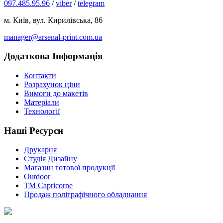
097.485.95.96
/
viber
/
telegram
м. Київ, вул. Кирилівська, 86
manager@arsenal-print.com.ua
Додаткова Інформація
Контакти
Розрахунок ціни
Вимоги до макетів
Матеріали
Технології
Наші Ресурси
Друкарня
Студія Дизайну
Магазин готової продукції
Outdoor
TM Capricorne
Продаж поліграфічного обладнання