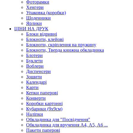
Фоторамки
Хенгери
Упаковка (коробки)
Щоденники
Ярлики
ЦІНИ НА ДРУК
Блоки відривні
Блокноти, клейові
Блокноти, скріплення на пружину
Блокноти, Тверда книжна обкладинка
Блотери
Буклети
Воблери
Диспенсери
Зошити
Календарі
Карти
Кепки паперові
Конверти
Коробки картонні
Кубарики (9х9см)
Наліпки
Обкладинка для "Посвідчення"
Обкладинка для вручення А4, А5, А6 ...
Пакети паперові