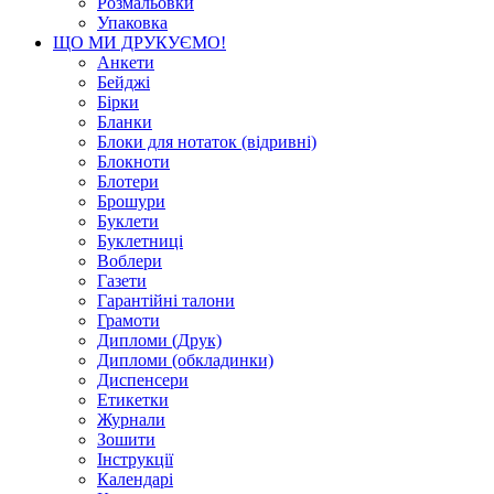
Розмальовки
Упаковка
ЩО МИ ДРУКУЄМО!
Анкети
Бейджі
Бірки
Бланки
Блоки для нотаток (відривні)
Блокноти
Блотери
Брошури
Буклети
Буклетниці
Воблери
Газети
Гарантійні талони
Грамоти
Дипломи (Друк)
Дипломи (обкладинки)
Диспенсери
Етикетки
Журнали
Зошити
Інструкції
Календарі