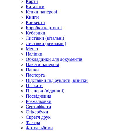
Карти
Каталоги
Кепки паперові
Книги
Конверти
Коробки картонні
Кубарики
Листівки (вітальні)
Листівки (рекламні)
Меню
Наліпки
Обкладинки для документів
Пакети паперові
Папки
Паспорта
Підставки під буклети, візитки
Плакати
Планери (відривні)
Посвідчення
Розмальовки
Сертифікати
Стікербуки
Скретч друк
Флаєра
Фотоальбоми