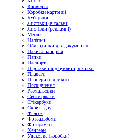
Книги
Конверти
Коробки картонні
Кубарики
Листівки (вітальні)
Листівки (рекламні)
Меню
Наліпки
Обкладинки для документів
Пакети паперові
Папки
Паспорта
Підставки під буклети, візитки
Плакати
Планери (відривні)
Посвідчення
Розмальовки
Сертифікати
Стікербуки
Скретч друк
Флаєра
Фотоальбоми
Фоторамки
Хенгери
Упаковка (коробки)