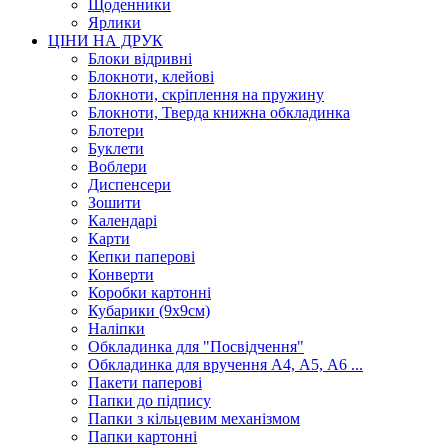
Щоденники
Ярлики
ЦІНИ НА ДРУК
Блоки відривні
Блокноти, клейові
Блокноти, скріплення на пружину
Блокноти, Тверда книжна обкладинка
Блотери
Буклети
Воблери
Диспенсери
Зошити
Календарі
Карти
Кепки паперові
Конверти
Коробки картонні
Кубарики (9х9см)
Наліпки
Обкладинка для "Посвідчення"
Обкладинка для вручення А4, А5, А6 ...
Пакети паперові
Папки до підпису
Папки з кільцевим механізмом
Папки картонні