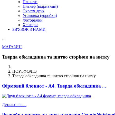
Плакати
Планер (відривний)
Скретч друк
Упаковка (коробки)
Фоторамки
Хенгери
ЗВ'ЯЗОК З НАМИ
МАГАЗИН
Тверда обкладинка та шитво сторінок на нитку
ПОРТФОЛІО
Тверда обкладинка та шитво сторінок на нитку
Фірмовий
блокнот - А4
. Тверда обкладинка ...
Детальніше ...
Розробка макету, та
друк планерів
CryptoNoteboo