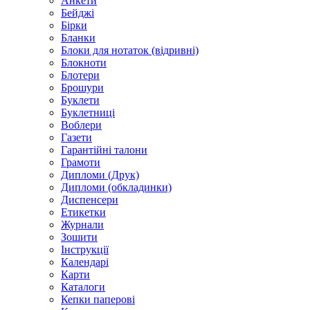
Анкети
Бейджі
Бірки
Бланки
Блоки для нотаток (відривні)
Блокноти
Блотери
Брошури
Буклети
Буклетниці
Воблери
Газети
Гарантійні талони
Грамоти
Дипломи (Друк)
Дипломи (обкладинки)
Диспенсери
Етикетки
Журнали
Зошити
Інструкції
Календарі
Карти
Каталоги
Кепки паперові