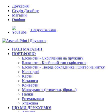
Друкарня
Студія Дизайну
Магазин
Outdoor
| Слідкуй за нами
НАШ МАГАЗИН
ПОРТФОЛІО
Блокноти - Скріплення на пружину
Блокноти - Клейовий тип скріплення
Блокноти - Тверда обкладинка і шитво на нитку
Календарі
Карти
Каталоги
Конверти
Маркування (етикетки, бірки...)
Папки
Розмальовки
Упаковка
ЩО МИ ДРУКУЄМО!