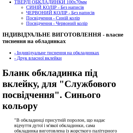
ТВЕРДІ ОБКЛАДИНКИ 100х70мм
СИНІЙ КОЛІР - Без написів
ЧЕРВОНИЙ КОЛІР - Без написів
Посвідчення - Синій колір
Посвідчення - Червоний колір
ІНДИВІДУАЛЬНЕ ВИГОТОВЛЕННЯ - власне
тиснення на обладинках
- Індивідуальне тиснення на обкладинках
- Друк власної вклейки
Бланк обкладинка під
вклейку, для "Службового
посвідчення". Синього
кольору
"В обкладинці присутній поролон, що надає
відчуття дутої і м'якої обкладинки, сама
обкладинка виготовлена із жорсткого палітурного