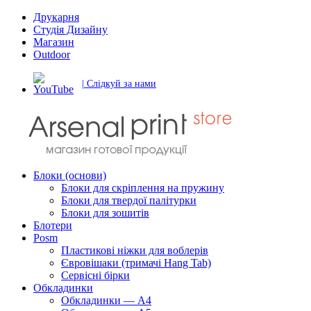
Друкарня
Студія Дизайну
Магазин
Outdoor
| Слідкуй за нами
Блоки (основи)
Блоки для скріплення на пружину
Блоки для твердої палітурки
Блоки для зошитів
Блотери
Posm
Пластикові ніжки для воблерів
Євровішаки (тримачі Hang Tab)
Сервісні бірки
Обкладинки
Обкладинки — А4