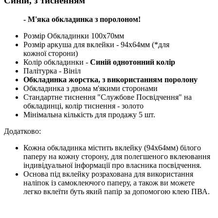
Синій, з тисненням"
- М'яка обкладинка з поролоном!
Розмір Обкладинки 100х70мм
Розмір аркуша для вклейки - 94х64мм (*для
кожної сторони)
Колір обкладинки -
Синій однотонний колір
Палітурка - Вініл
Обкладинка жорстка, з використанням поролону
Обкладинка з двома м'якими сторонами
Стандартне тиснення "Службове Посвідчення" на
обкладинці, колір тиснення - золото
Мінімальна кількість для продажу 5 шт.
Додатково:
Кожна обкладинка містить вклейку (94х64мм) білого
паперу на кожну сторону, для полегшеного вклеювання
індивідуальної інформації про власника посвідчення.
Основа під вклейку розрахована для використання
наліпок із самоклеючого паперу, а також ви можете
легко вклеїти буть який папір за допомогою клею ПВА.