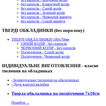
без написів - Блакитний колір
без написів - Синій колір
без написів - Зелений колір
без написів - Червоний мармур
без написів - Синій мармур
ТВЕРДІ ОБКЛАДИНКИ (без поролону)
ТВЕРДІ ОБКЛАДИНКИ 100х70мм
СИНІЙ КОЛІР - Без написів
ЧЕРВОНИЙ КОЛІР - Без написів
Посвідчення - Синій колір
Посвідчення - Червоний колір
ІНДИВІДУАЛЬНЕ ВИГОТОВЛЕННЯ - власне
тиснення на обладинках
- Індивідуальне тиснення на обкладинках
- Друк власної вклейки
Тверда обкладинка на посвідчення 7х10см
Перейти ...