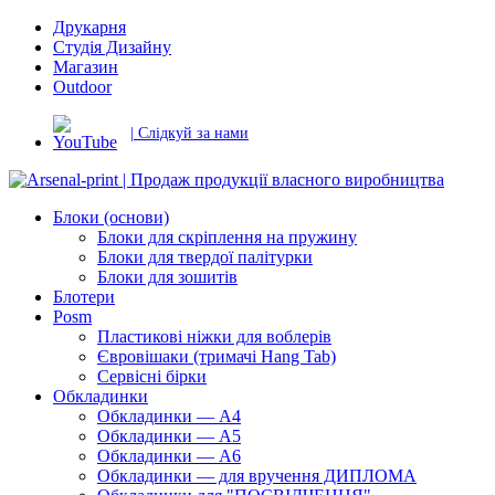
Друкарня
Студія Дизайну
Магазин
Outdoor
| Слідкуй за нами
Блоки (основи)
Блоки для скріплення на пружину
Блоки для твердої палітурки
Блоки для зошитів
Блотери
Posm
Пластикові ніжки для воблерів
Євровішаки (тримачі Hang Tab)
Сервісні бірки
Обкладинки
Обкладинки — А4
Обкладинки — А5
Обкладинки — А6
Обкладинки — для вручення ДИПЛОМА