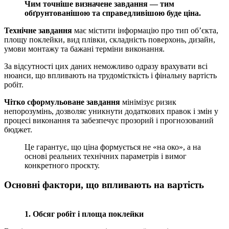
Чим точніше визначене завдання — тим
обґрунтованішою та справедливішою буде ціна.
Технічне завдання
має містити інформацію про тип об’єкта,
площу поклейки, вид плівки, складність поверхонь, дизайн,
умови монтажу та бажані терміни виконання.
За відсутності цих даних неможливо одразу врахувати всі
нюанси, що впливають на трудомісткість і фінальну вартість
робіт.
Чітко сформульоване завдання
мінімізує ризик
непорозумінь, дозволяє уникнути додаткових правок і змін у
процесі виконання та забезпечує прозорий і прогнозований
бюджет.
Це гарантує, що ціна формується не «на око», а на
основі реальних технічних параметрів і вимог
конкретного проєкту.
Основні фактори, що впливають на вартість
1. Обсяг робіт і площа поклейки