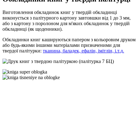
Виготовлення обкладинок книг у твердій обкладинці
виконується з палітурного картону завтовшки від 1 до 3 мм,
або з картону з поролоном для м'яких обкладинок у твердій
обкладинці (як щоденники).
Обкладинки книг кашируються папером з кольоровим друком
або будь-якими іншими матеріалами призначеними для
твердої палітурки:
тканина, баладек, ефалін, імітлін, і.т.д.