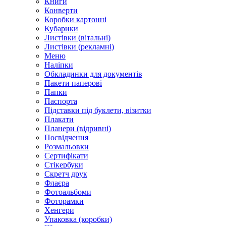
Книги
Конверти
Коробки картонні
Кубарики
Листівки (вітальні)
Листівки (рекламні)
Меню
Наліпки
Обкладинки для документів
Пакети паперові
Папки
Паспорта
Підставки під буклети, візитки
Плакати
Планери (відривні)
Посвідчення
Розмальовки
Сертифікати
Стікербуки
Скретч друк
Флаєра
Фотоальбоми
Фоторамки
Хенгери
Упаковка (коробки)