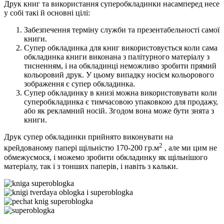
Друк книг та використання суперобкладинки насамперед несе
у собі такі й основні цілі:
Забезпечення терміну служби та презентабельності самої
книги.
Супер обкладинка для книг використовується коли сама
обкладинка книги виконана з палітурного матеріалу з
тисненням, і на обкладинці неможливо зробити прямий
кольоровий друк. У цьому випадку носієм кольорового
зображення є супер обкладинка.
Супер обкладинку в книзі можна використовувати коли
суперобкладинка є тимчасовою упаковкою для продажу,
або як рекламний носій. Згодом вона може бути знята з
книги.
Друк супер обкладинки прийнято виконувати на
2
крейдованому папері щільністю 170-200 гр.м
, але ми цим не
обмежуємося, і можемо зробити обкладинку як щільнішого
матеріалу, так і з тонших паперів, і навіть з кальки.