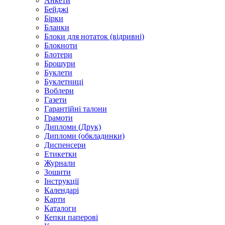
Анкети
Бейджі
Бірки
Бланки
Блоки для нотаток (відривні)
Блокноти
Блотери
Брошури
Буклети
Буклетниці
Воблери
Газети
Гарантійні талони
Грамоти
Дипломи (Друк)
Дипломи (обкладинки)
Диспенсери
Етикетки
Журнали
Зошити
Інструкції
Календарі
Карти
Каталоги
Кепки паперові