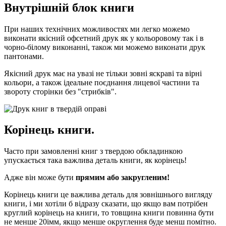
Внутрішній блок книги
При наших технічних можливостях ми легко можемо
виконати якісний офсетний друк як у кольоровому так і в
чорно-білому виконанні, також ми можемо виконати друк
пантонами.
Якісний друк має на увазі не тільки зовні яскраві та вірні
кольори, а також ідеальне поєднання лицевої частини та
звороту сторінки без "стрибків".
Корінець книги.
Часто при замовленні книг з твердою обкладинкою
упускається така важлива деталь книги, як корінець!
Адже він може бути
прямим або закругленим!
Корінець книги це важлива деталь для зовнішнього вигляду
книги, і ми хотіли б відразу сказати, що якщо вам потрібен
круглий корінець на книги, то товщина книги повинна бути
не менше 20імм, якщо менше округлення буде менш помітно.