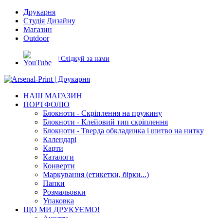
Друкарня
Студія Дизайну
Магазин
Outdoor
| Слідкуй за нами
НАШ МАГАЗИН
ПОРТФОЛІО
Блокноти - Скріплення на пружину
Блокноти - Клейовий тип скріплення
Блокноти - Тверда обкладинка і шитво на нитку
Календарі
Карти
Каталоги
Конверти
Маркування (етикетки, бірки...)
Папки
Розмальовки
Упаковка
ЩО МИ ДРУКУЄМО!