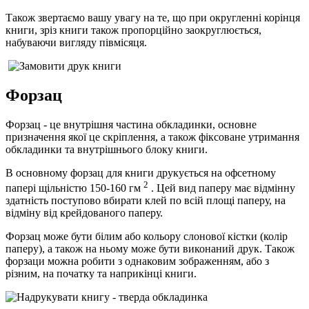
Також звертаємо вашу увагу на те, що при округленні корінця
книги, зріз книги також пропорційно заокруглюється,
набуваючи вигляду півмісяця.
Форзац
Форзац - це внутрішня частина обкладинки, основне
призначення якої це скріплення, а також фіксоване утримання
обкладинки та внутрішнього блоку книги.
В основному форзац для книги друкується на офсетному
2
папері щільністю 150-160 гм
. Цей вид паперу має відмінну
здатність поступово вбирати клей по всій площі паперу, на
відміну від крейдованого паперу.
Форзац може бути білим або кольору слонової кістки (колір
паперу), а також на ньому може бути виконаний друк. Також
форзаци можна робити з однаковим зображенням, або з
різним, на початку та наприкінці книги.