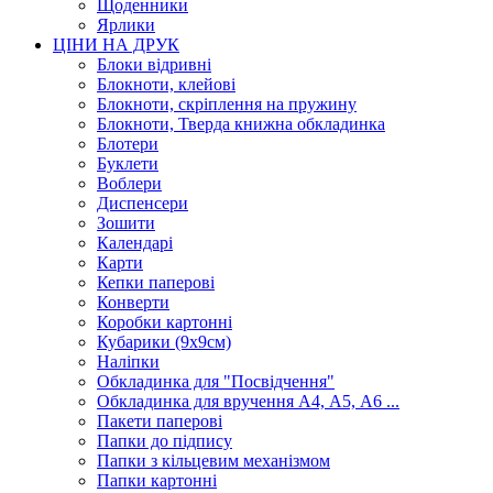
Щоденники
Ярлики
ЦІНИ НА ДРУК
Блоки відривні
Блокноти, клейові
Блокноти, скріплення на пружину
Блокноти, Тверда книжна обкладинка
Блотери
Буклети
Воблери
Диспенсери
Зошити
Календарі
Карти
Кепки паперові
Конверти
Коробки картонні
Кубарики (9х9см)
Наліпки
Обкладинка для "Посвідчення"
Обкладинка для вручення А4, А5, А6 ...
Пакети паперові
Папки до підпису
Папки з кільцевим механізмом
Папки картонні