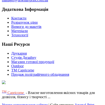
manager@arsenal-print.com.ua
Додаткова Інформація
Контакти
Розрахунок ціни
Вимоги до макетів
Матеріали
Технології
Наші Ресурси
Друкарня
Студія Дизайну
Магазин готової продукції
Outdoor
TM Capricorne
Продаж поліграфічного обладнання
ТМ
Capricorne
- Власне виготовлення якісних товарів для
дозвілля, бізнесу і творчості ...
Умови користування сайтом
| Сайт створено
Arsenal-Print