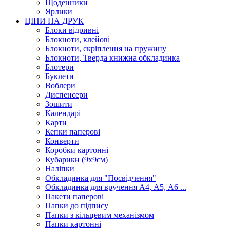
Щоденники
Ярлики
ЦІНИ НА ДРУК
Блоки відривні
Блокноти, клейові
Блокноти, скріплення на пружину
Блокноти, Тверда книжна обкладинка
Блотери
Буклети
Воблери
Диспенсери
Зошити
Календарі
Карти
Кепки паперові
Конверти
Коробки картонні
Кубарики (9х9см)
Наліпки
Обкладинка для "Посвідчення"
Обкладинка для вручення А4, А5, А6 ...
Пакети паперові
Папки до підпису
Папки з кільцевим механізмом
Папки картонні