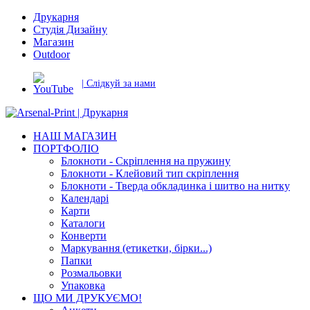
Друкарня
Студія Дизайну
Магазин
Outdoor
| Слідкуй за нами
НАШ МАГАЗИН
ПОРТФОЛІО
Блокноти - Скріплення на пружину
Блокноти - Клейовий тип скріплення
Блокноти - Тверда обкладинка і шитво на нитку
Календарі
Карти
Каталоги
Конверти
Маркування (етикетки, бірки...)
Папки
Розмальовки
Упаковка
ЩО МИ ДРУКУЄМО!