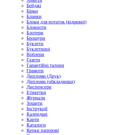
Анкети
Бейджі
Бірки
Бланки
Блоки для нотаток (відривні)
Блокноти
Блотери
Брошури
Буклети
Буклетниці
Воблери
Газети
Гарантійні талони
Грамоти
Дипломи (Друк)
Дипломи (обкладинки)
Диспенсери
Етикетки
Журнали
Зошити
Інструкції
Календарі
Карти
Каталоги
Кепки паперові