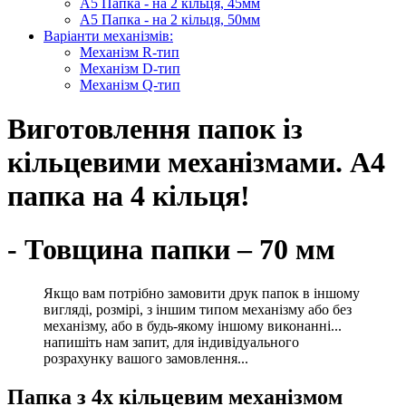
А5 Папка - на 2 кільця, 45мм
А5 Папка - на 2 кільця, 50мм
Варіанти механізмів:
Механізм R-тип
Механізм D-тип
Механізм Q-тип
Виготовлення папок із
кільцевими механізмами. А4
папка на 4 кільця!
- Товщина папки – 70 мм
Якщо вам потрібно замовити друк папок в іншому
вигляді, розмірі, з іншим типом механізму або без
механізму, або в будь-якому іншому виконанні...
напишіть нам запит, для індивідуального
розрахунку вашого замовлення...
Папка з 4х кільцевим механізмом