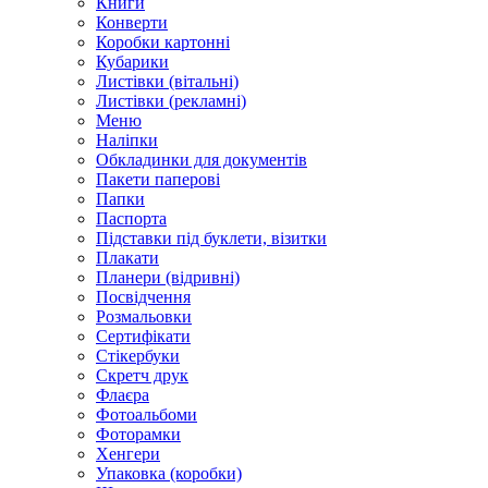
Книги
Конверти
Коробки картонні
Кубарики
Листівки (вітальні)
Листівки (рекламні)
Меню
Наліпки
Обкладинки для документів
Пакети паперові
Папки
Паспорта
Підставки під буклети, візитки
Плакати
Планери (відривні)
Посвідчення
Розмальовки
Сертифікати
Стікербуки
Скретч друк
Флаєра
Фотоальбоми
Фоторамки
Хенгери
Упаковка (коробки)