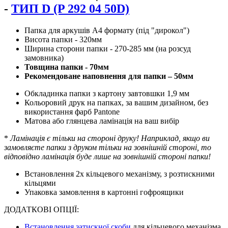
-
ТИП D (P 292 04 50D)
Папка для аркушів А4 формату (під "дирокол")
Висота папки - 320мм
Ширина сторони папки - 270-285 мм (на розсуд
замовника)
Товщина папки - 70мм
Рекомендоване наповнення для папки – 50мм
Обкладинка папки з картону завтовшки 1,9 мм
Кольоровий друк на папках, за вашим дизайном, без
використання фарб Pantone
Матова або глянцева ламінація на ваш вибір
*
Ламінація є тільки на стороні друку! Наприклад, якщо ви
замовляєте папки з друком тільки на зовнішній стороні, то
відповідно ламінація буде лише на зовнішній стороні папки!
Встановлення 2х кільцевого механізму, з розтискними
кільцями
Упаковка замовлення в картонні гофроящики
ДОДАТКОВІ ОПЦІЇ:
Встановлення затискної скоби
для кільцевого механізма