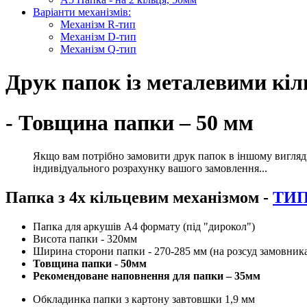
Варіанти механізмів:
Механізм R-тип
Механізм D-тип
Механізм Q-тип
Друк папок із металевими кіл
- Товщина папки – 50 мм
Якщо вам потрібно замовити друк папок в іншому вигляді, 
індивідуального розрахунку вашого замовлення...
Папка з 4х кільцевим механізмом -
ТИП 
Папка для аркушів А4 формату (під "дирокол")
Висота папки - 320мм
Ширина сторони папки - 270-285 мм (на розсуд замовник
Товщина папки - 50мм
Рекомендоване наповнення для папки – 35мм
Обкладинка папки з картону завтовшки 1,9 мм