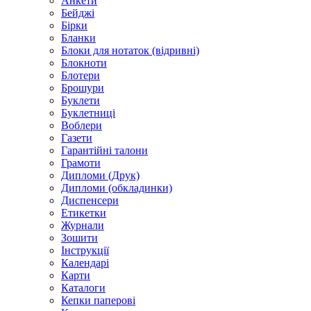
Анкети
Бейджі
Бірки
Бланки
Блоки для нотаток (відривні)
Блокноти
Блотери
Брошури
Буклети
Буклетниці
Воблери
Газети
Гарантійні талони
Грамоти
Дипломи (Друк)
Дипломи (обкладинки)
Диспенсери
Етикетки
Журнали
Зошити
Інструкції
Календарі
Карти
Каталоги
Кепки паперові