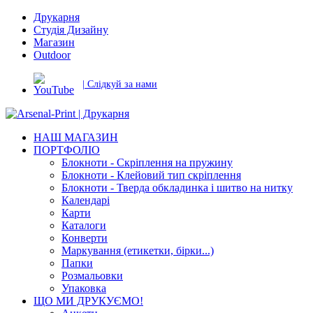
Друкарня
Студія Дизайну
Магазин
Outdoor
| Слідкуй за нами
НАШ МАГАЗИН
ПОРТФОЛІО
Блокноти - Скріплення на пружину
Блокноти - Клейовий тип скріплення
Блокноти - Тверда обкладинка і шитво на нитку
Календарі
Карти
Каталоги
Конверти
Маркування (етикетки, бірки...)
Папки
Розмальовки
Упаковка
ЩО МИ ДРУКУЄМО!