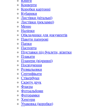
Книги
Конверти
Коробки картонні
Кубарики
Листівки (вітальні)
Листівки (рекламні)
Меню
Наліпки
Обкладинки для документів
Пакети паперові
Папки
Паспорта
Підставки під буклети, візитки
Плакати
Планери (відривні)
Посвідчення
Розмальовки
Сертифікати
Стікербуки
Скретч друк
Флаєра
Фотоальбоми
Фоторамки
Хенгери
Упаковка (коробки)