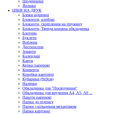
Щоденники
Ярлики
ЦІНИ НА ДРУК
Блоки відривні
Блокноти, клейові
Блокноти, скріплення на пружину
Блокноти, Тверда книжна обкладинка
Блотери
Буклети
Воблери
Диспенсери
Зошити
Календарі
Карти
Кепки паперові
Конверти
Коробки картонні
Кубарики (9х9см)
Наліпки
Обкладинка для "Посвідчення"
Обкладинка для вручення А4, А5, А6 ...
Пакети паперові
Папки до підпису
Папки з кільцевим механізмом
Папки картонні