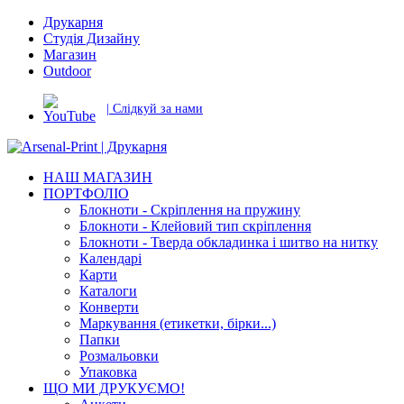
Друкарня
Студія Дизайну
Магазин
Outdoor
| Слідкуй за нами
НАШ МАГАЗИН
ПОРТФОЛІО
Блокноти - Скріплення на пружину
Блокноти - Клейовий тип скріплення
Блокноти - Тверда обкладинка і шитво на нитку
Календарі
Карти
Каталоги
Конверти
Маркування (етикетки, бірки...)
Папки
Розмальовки
Упаковка
ЩО МИ ДРУКУЄМО!