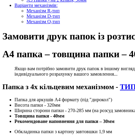
Варіанти механізмів:
Механізм R-тип
Механізм D-тип
Механізм Q-тип
Замовити друк папок із розт
А4 папка – товщина папки – 4
Якщо вам потрібно замовити друк папок в іншому вигляді, 
індивідуального розрахунку вашого замовлення...
Папка з 4х кільцевим механізмом -
ТИП 
Папка для аркушів А4 формату (під "дирокол")
Висота папки - 320мм
Ширина сторони папки - 270-285 мм (на розсуд замовник
Товщина папки - 40мм
Рекомендоване наповнення для папки – 30мм
Обкладинка папки з картону завтовшки 1,9 мм