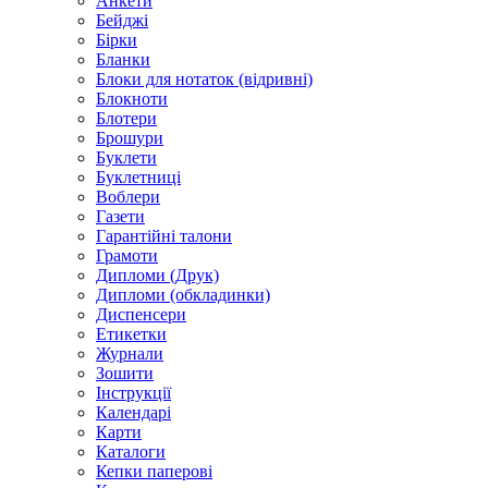
Анкети
Бейджі
Бірки
Бланки
Блоки для нотаток (відривні)
Блокноти
Блотери
Брошури
Буклети
Буклетниці
Воблери
Газети
Гарантійні талони
Грамоти
Дипломи (Друк)
Дипломи (обкладинки)
Диспенсери
Етикетки
Журнали
Зошити
Інструкції
Календарі
Карти
Каталоги
Кепки паперові