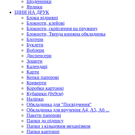
Щоденники
Ярлики
ЦІНИ НА ДРУК
Блоки відривні
Блокноти, клейові
Блокноти, скріплення на пружину
Блокноти, Тверда книжна обкладинка
Блотери
Буклети
Воблери
Диспенсери
Зошити
Календарі
Карти
Кепки паперові
Конверти
Коробки картонні
Кубарики (9х9см)
Наліпки
Обкладинка для "Посвідчення"
Обкладинка для вручення А4, А5, А6 ...
Пакети паперові
Папки до підпису
Папки з кільцевим механізмом
Папки картонні