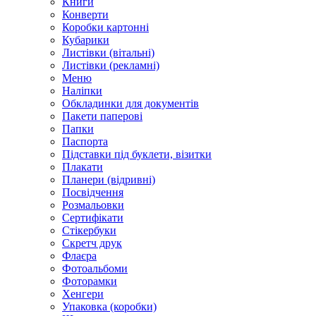
Книги
Конверти
Коробки картонні
Кубарики
Листівки (вітальні)
Листівки (рекламні)
Меню
Наліпки
Обкладинки для документів
Пакети паперові
Папки
Паспорта
Підставки під буклети, візитки
Плакати
Планери (відривні)
Посвідчення
Розмальовки
Сертифікати
Стікербуки
Скретч друк
Флаєра
Фотоальбоми
Фоторамки
Хенгери
Упаковка (коробки)