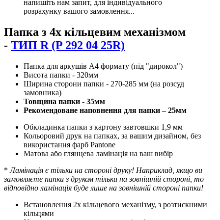
напишіть нам запит, для індивідуального
розрахунку вашого замовлення...
Папка з 4х кільцевим механізмом
-
ТИП R (P 292 04 25R)
Папка для аркушів А4 формату (під "дирокол")
Висота папки - 320мм
Ширина сторони папки - 270-285 мм (на розсуд
замовника)
Товщина папки - 35мм
Рекомендоване наповнення для папки – 25мм
Обкладинка папки з картону завтовшки 1,9 мм
Кольоровий друк на папках, за вашим дизайном, без
використання фарб Pantone
Матова або глянцева ламінація на ваш вибір
*
Ламінація є тільки на стороні друку! Наприклад, якщо ви
замовляєте папки з друком тільки на зовнішній стороні, то
відповідно ламінація буде лише на зовнішній стороні папки!
Встановлення 2х кільцевого механізму, з розтискними
кільцями