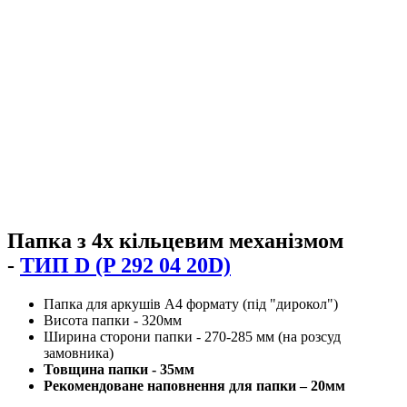
Папка з 4х кільцевим механізмом
-
ТИП D (P 292 04 20D)
Папка для аркушів А4 формату (під "дирокол")
Висота папки - 320мм
Ширина сторони папки - 270-285 мм (на розсуд
замовника)
Товщина папки - 35мм
Рекомендоване наповнення для папки – 20мм