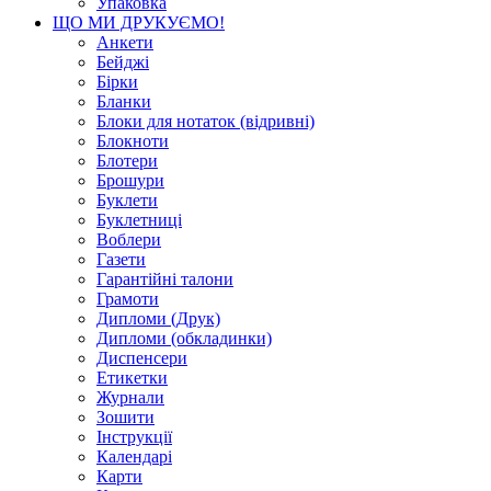
Упаковка
ЩО МИ ДРУКУЄМО!
Анкети
Бейджі
Бірки
Бланки
Блоки для нотаток (відривні)
Блокноти
Блотери
Брошури
Буклети
Буклетниці
Воблери
Газети
Гарантійні талони
Грамоти
Дипломи (Друк)
Дипломи (обкладинки)
Диспенсери
Етикетки
Журнали
Зошити
Інструкції
Календарі
Карти