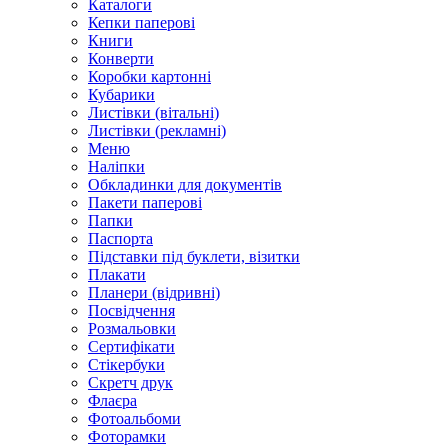
Каталоги
Кепки паперові
Книги
Конверти
Коробки картонні
Кубарики
Листівки (вітальні)
Листівки (рекламні)
Меню
Наліпки
Обкладинки для документів
Пакети паперові
Папки
Паспорта
Підставки під буклети, візитки
Плакати
Планери (відривні)
Посвідчення
Розмальовки
Сертифікати
Стікербуки
Скретч друк
Флаєра
Фотоальбоми
Фоторамки