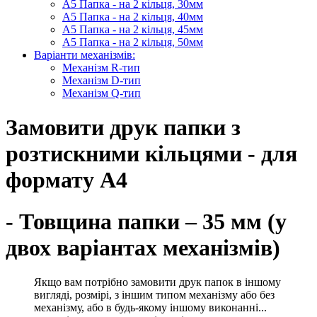
А5 Папка - на 2 кільця, 30мм
А5 Папка - на 2 кільця, 40мм
А5 Папка - на 2 кільця, 45мм
А5 Папка - на 2 кільця, 50мм
Варіанти механізмів:
Механізм R-тип
Механізм D-тип
Механізм Q-тип
Замовити друк папки з
розтискними кільцями - для
формату А4
- Товщина папки – 35 мм (у
двох варіантах механізмів)
Якщо вам потрібно замовити друк папок в іншому
вигляді, розмірі, з іншим типом механізму або без
механізму, або в будь-якому іншому виконанні...