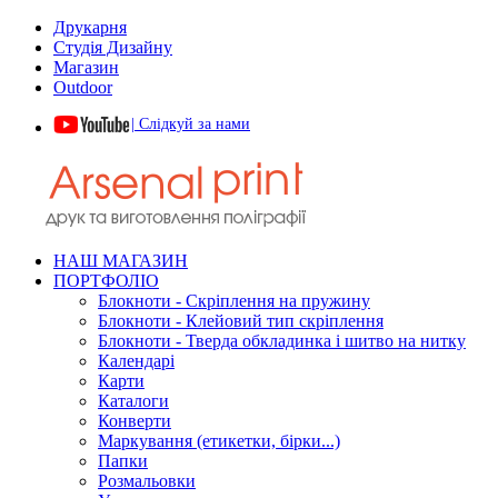
Друкарня
Студія Дизайну
Магазин
Outdoor
| Слідкуй за нами
НАШ МАГАЗИН
ПОРТФОЛІО
Блокноти - Скріплення на пружину
Блокноти - Клейовий тип скріплення
Блокноти - Тверда обкладинка і шитво на нитку
Календарі
Карти
Каталоги
Конверти
Маркування (етикетки, бірки...)
Папки
Розмальовки