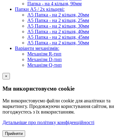
Папка - на 4 кільця, 90мм
Папки А5 / 2х кільцеві:
А5 Папка - на 2 кільця, 20мм
А5 Папка - на 2 кільця, 25мм
А5 Папка - на 2 кільця, 30мм
А5 Папка - на 2 кільця, 40мм
А5 Папка - на 2 кільця, 45мм
А5 Папка - на 2 кільця, 50мм
Варіанти механізмів:
Механізм R-тип
Механізм D-тип
Механізм Q-тип
×
Ми використовуємо cookie
Ми використовуємо файли cookie для аналітики та
маркетингу. Продовжуючи користування сайтом, ви
погоджуєтесь з їх використанням.
Детальніше про політику конфіденційності
Прийняти