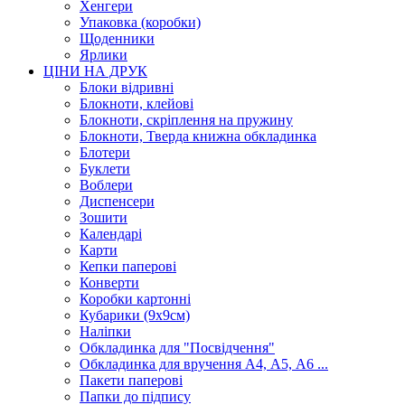
Хенгери
Упаковка (коробки)
Щоденники
Ярлики
ЦІНИ НА ДРУК
Блоки відривні
Блокноти, клейові
Блокноти, скріплення на пружину
Блокноти, Тверда книжна обкладинка
Блотери
Буклети
Воблери
Диспенсери
Зошити
Календарі
Карти
Кепки паперові
Конверти
Коробки картонні
Кубарики (9х9см)
Наліпки
Обкладинка для "Посвідчення"
Обкладинка для вручення А4, А5, А6 ...
Пакети паперові
Папки до підпису