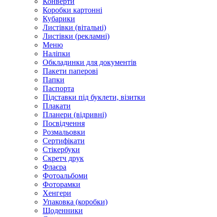
Конверти
Коробки картонні
Кубарики
Листівки (вітальні)
Листівки (рекламні)
Меню
Наліпки
Обкладинки для документів
Пакети паперові
Папки
Паспорта
Підставки під буклети, візитки
Плакати
Планери (відривні)
Посвідчення
Розмальовки
Сертифікати
Стікербуки
Скретч друк
Флаєра
Фотоальбоми
Фоторамки
Хенгери
Упаковка (коробки)
Щоденники