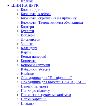
Ярлики
ЦІНИ НА ДРУК
Блоки відривні
Блокноти, клейові
Блокноти, скріплення на пружину
Блокноти, Тверда книжна обкладинка
Блотери
Буклети
Воблери
Диспенсери
Зошити
Календарі
Карти
Кепки паперові
Конверти
Коробки картонні
Кубарики (9х9см)
Наліпки
Обкладинка для "Посвідчення"
Обкладинка для вручення А4, А5, А6 ...
Пакети паперові
Папки до підпису
Папки з кільцевим механізмом
Папки картонні
Плакати