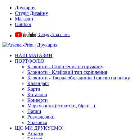
Друкарня
Студія Дизайну
Магазин
Outdoor
| Слідкуй за нами
НАШ МАГАЗИН
ПОРТФОЛІО
Блокноти - Скріплення на пружину
Блокноти - Клейовий тип скріплення
Блокноти - Тверда обкладинка і шитво на нитку
Календарі
Карти
Каталоги
Конверти
Маркування (етикетки, бірки...)
Папки
Розмальовки
Упаковка
ЩО МИ ДРУКУЄМО!
Анкети