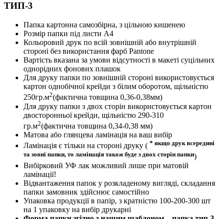
ТИП-3
Папка картонна самозбірна, з цільною кишенею
Розмір папки під листи А4
Кольоровий друк по всій зовнішній або внутрішній
стороні без використання фарб Pantone
Вартість вказана за умови відсутності в макеті суцільних
однорідних фонових плашок
Для друку папки по зовнішній стороні використовується
картон однобічної крейди з білим оборотом, щільністю
2
250гр.м
(фактична товщина 0,36-0,38мм)
Для друку папки з двох сторін використовується картон
двосторонньої крейди, щільністю 290-310
2
гр.м
(фактична товщина 0,34-0,38 мм)
Матова або глянцева ламінація на ваш вибір
* якщо друк всередині
Ламінація є тільки на стороні друку (
та зовні папки, то ламінація також буде з двох сторін папки
)
Вибірковий УФ лак можливий лише при матовій
ламінації!
Відвантаження папок у розкладеному вигляді, складання
папки замовник здійснює самостійно
Упаковка продукції в папір, з кратністю 100-200-300 шт
на 1 упаковку на вибір друкарні
Форма папки згідно з нашим шаблоном – папка тип-3