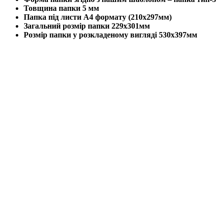
Товщина папки 5 мм
Папка під листи А4 формату (210х297мм)
Загальний розмір папки 229х301мм
Розмір папки у розкладеному вигляді 530х397мм