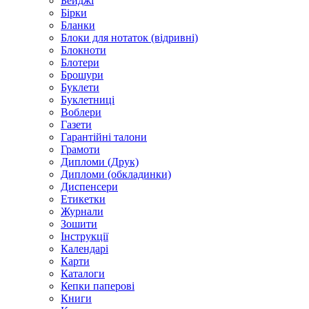
Бейджі
Бірки
Бланки
Блоки для нотаток (відривні)
Блокноти
Блотери
Брошури
Буклети
Буклетниці
Воблери
Газети
Гарантійні талони
Грамоти
Дипломи (Друк)
Дипломи (обкладинки)
Диспенсери
Етикетки
Журнали
Зошити
Інструкції
Календарі
Карти
Каталоги
Кепки паперові
Книги