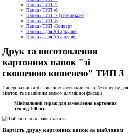
Папка / ТИП -5
Папка / ТИП -6
Папка / ТИП -7 (з резинкою)
Папка / ТИП -8
Папка / ТИП -Конверт
Папка / - для А3 аркушів
Папка / - для А5 аркушів
Друк та виготовлення
картонних папок "зі
скошеною кишенею" ТИП 3
Паперова папка зі скошеною косою кишенею, без прорізу для
візиток, та з надійним замком для міцної фіксації
Мінімальний тираж для замовлення картонних
тек від 100 шт.
Вартість друку картонних папок за шаблоном