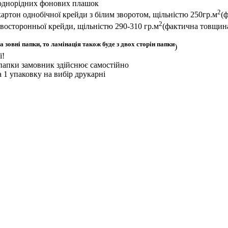
их однорідних фонових плашок
2
артон однобічної крейди з білим зворотом, щільністю 250гр.м
(
2
восторонньої крейди, щільністю 290-310 гр.м
(фактична товщина
а зовні папки, то ламінація також буде з двох сторін папки
)
ї!
 папки замовник здійснює самостійно
а 1 упаковку на вибір друкарні