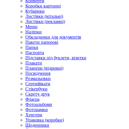
Конверти
Коробки картонні
Кубарики
Листівки (вітальні)
Листівки (рекламні)
Меню
Наліпки
Обкладинки для документів
Пакети паперові
Папки
Паспорта
Підставки під буклети, візитки
Плакати
Планери (відривні)
Посвідчення
Розмальовки
Сертифікати
Стікербуки
Скретч друк
Флаєра
Фотоальбоми
Фоторамки
Хенгери
Упаковка (коробки)
Щоденники