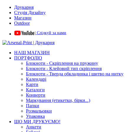
Друкарня
Студія Дизайну
Магазин
Outdoor
| Слідкуй за нами
НАШ МАГАЗИН
ПОРТФОЛІО
Блокноти - Скріплення на пружину
Блокноти - Клейовий тип скріплення
Блокноти - Тверда обкладинка і шитво на нитку
Календарі
Карти
Каталоги
Конверти
Маркування (етикетки, бірки...)
Папки
Розмальовки
Упаковка
ЩО МИ ДРУКУЄМО!
Анкети