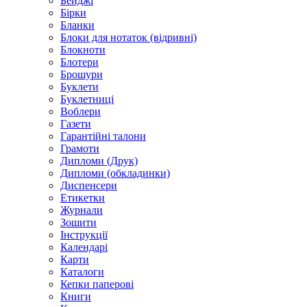
Бейджі
Бірки
Бланки
Блоки для нотаток (відривні)
Блокноти
Блотери
Брошури
Буклети
Буклетниці
Воблери
Газети
Гарантійні талони
Грамоти
Дипломи (Друк)
Дипломи (обкладинки)
Диспенсери
Етикетки
Журнали
Зошити
Інструкції
Календарі
Карти
Каталоги
Кепки паперові
Книги