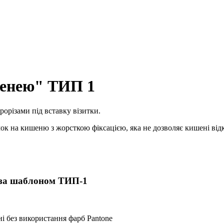
шенею" ТИП 1
орізами під вставку візитки.
мок на кишеню з жорсткою фіксацією, яка не дозволяє кишені від
и за шаблоном ТИП-1
і без використання фарб Pantone