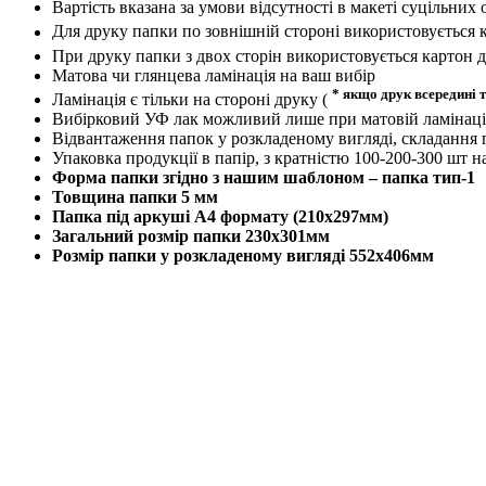
Вартість вказана за умови відсутності в макеті суцільн
Для друку папки по зовнішній стороні використовується к
При друку папки з двох сторін використовується картон д
Матова чи глянцева ламінація на ваш вибір
* якщо друк всередині т
Ламінація є тільки на стороні друку (
Вибірковий УФ лак можливий лише при матовій ламінаці
Відвантаження папок у розкладеному вигляді, складання
Упаковка продукції в папір, з кратністю 100-200-300 шт н
Форма папки згідно з нашим шаблоном – папка тип-1
Товщина папки 5 мм
Папка під аркуші А4 формату (210х297мм)
Загальний розмір папки 230х301мм
Розмір папки у розкладеному вигляді 552х406мм