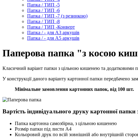
Папка / ТИП -5
Папка / ТИП -6
Папка / ТИП -7 (з резинкою)
Папка / ТИП -8
Папка / ТИП -Конверт
Папка / - для А3 аркушів
Папка / - для А5 аркушів
Паперова папка "з косою ки
Класичний варіант папки з цільною кишенею та додатковими пр
У конструкції даного варіанту картонної папки передбачено за
Мінімальне замовлення картонних папок, від 100 шт.
Вартість індивідуального друку картонної папк
Папка картонна самозбірна, з цільною кишенею
Розмір папки під листи А4
Кольоровий друк по всій зовнішній або внутрішній сторон