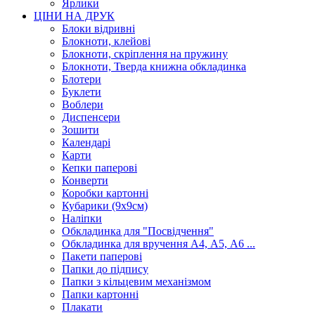
Ярлики
ЦІНИ НА ДРУК
Блоки відривні
Блокноти, клейові
Блокноти, скріплення на пружину
Блокноти, Тверда книжна обкладинка
Блотери
Буклети
Воблери
Диспенсери
Зошити
Календарі
Карти
Кепки паперові
Конверти
Коробки картонні
Кубарики (9х9см)
Наліпки
Обкладинка для "Посвідчення"
Обкладинка для вручення А4, А5, А6 ...
Пакети паперові
Папки до підпису
Папки з кільцевим механізмом
Папки картонні
Плакати