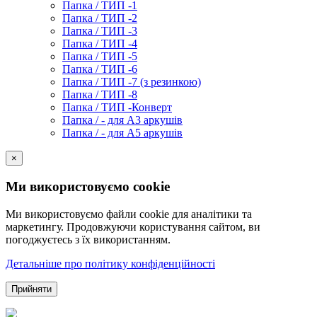
Папка / ТИП -1
Папка / ТИП -2
Папка / ТИП -3
Папка / ТИП -4
Папка / ТИП -5
Папка / ТИП -6
Папка / ТИП -7 (з резинкою)
Папка / ТИП -8
Папка / ТИП -Конверт
Папка / - для А3 аркушів
Папка / - для А5 аркушів
×
Ми використовуємо cookie
Ми використовуємо файли cookie для аналітики та
маркетингу. Продовжуючи користування сайтом, ви
погоджуєтесь з їх використанням.
Детальніше про політику конфіденційності
Прийняти