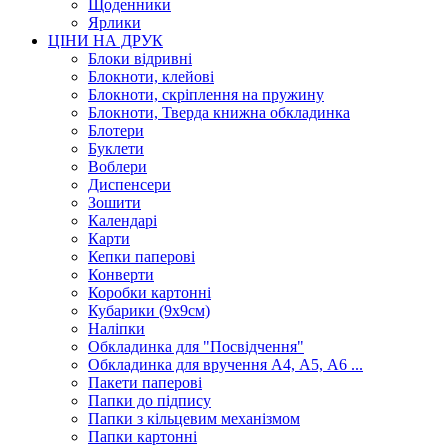
Щоденники
Ярлики
ЦІНИ НА ДРУК
Блоки відривні
Блокноти, клейові
Блокноти, скріплення на пружину
Блокноти, Тверда книжна обкладинка
Блотери
Буклети
Воблери
Диспенсери
Зошити
Календарі
Карти
Кепки паперові
Конверти
Коробки картонні
Кубарики (9х9см)
Наліпки
Обкладинка для "Посвідчення"
Обкладинка для вручення А4, А5, А6 ...
Пакети паперові
Папки до підпису
Папки з кільцевим механізмом
Папки картонні