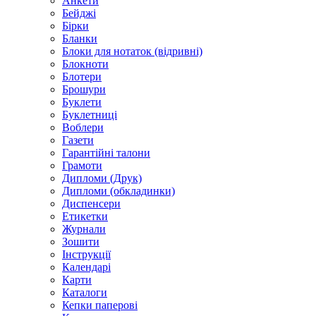
Анкети
Бейджі
Бірки
Бланки
Блоки для нотаток (відривні)
Блокноти
Блотери
Брошури
Буклети
Буклетниці
Воблери
Газети
Гарантійні талони
Грамоти
Дипломи (Друк)
Дипломи (обкладинки)
Диспенсери
Етикетки
Журнали
Зошити
Інструкції
Календарі
Карти
Каталоги
Кепки паперові