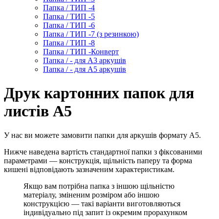
Папка / ТИП -4
Папка / ТИП -5
Папка / ТИП -6
Папка / ТИП -7 (з резинкою)
Папка / ТИП -8
Папка / ТИП -Конверт
Папка / - для А3 аркушів
Папка / - для А5 аркушів
Друк картонних папок для
листів А5
У нас ви можете замовити папки для аркушів формату А5.
Нижче наведена вартість стандартної папки з фіксованими
параметрами — конструкція, щільність паперу та форма
кишені відповідають зазначеним характеристикам.
Якщо вам потрібна папка з іншою щільністю
матеріалу, зміненим розміром або іншою
конструкцією — такі варіанти виготовляються
індивідуально під запит із окремим прорахунком