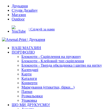
Друкарня
Студія Дизайну
Магазин
Outdoor
| Слідкуй за нами
НАШ МАГАЗИН
ПОРТФОЛІО
Блокноти - Скріплення на пружину
Блокноти - Клейовий тип скріплення
Блокноти - Тверда обкладинка і шитво на нитку
Календарі
Карти
Каталоги
Конверти
Маркування (етикетки, бірки...)
Папки
Розмальовки
Упаковка
ЩО МИ ДРУКУЄМО!