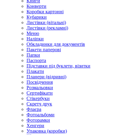
Книги
Конверти
Коробки картонні
Кубарики
Листівки (вітальні)
Листівки (рекламні)
Меню
Наліпки
Обкладинки для документів
Пакети паперові
Папки
Паспорта
Підставки під буклети, візитки
Плакати
Планери (відривні)
Посвідчення
Розмальовки
Сертифікати
Стікербуки
Скретч друк
Флаєра
Фотоальбоми
Фоторамки
Хенгери
Упаковка (коробки)