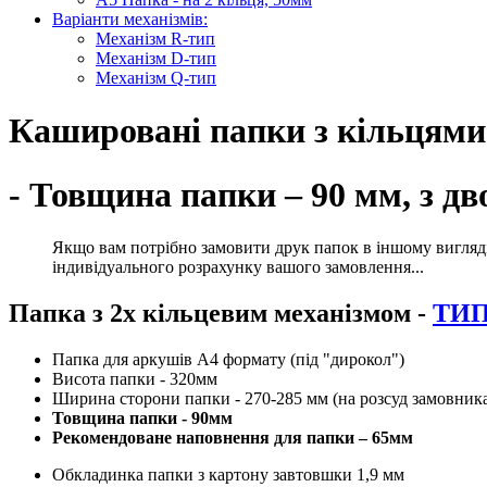
Варіанти механізмів:
Механізм R-тип
Механізм D-тип
Механізм Q-тип
Кашировані папки з кільцями
- Товщина папки – 90 мм, з дв
Якщо вам потрібно замовити друк папок в іншому вигляді, 
індивідуального розрахунку вашого замовлення...
Папка з 2х кільцевим механізмом -
ТИП 
Папка для аркушів А4 формату (під "дирокол")
Висота папки - 320мм
Ширина сторони папки - 270-285 мм (на розсуд замовник
Товщина папки - 90мм
Рекомендоване наповнення для папки – 65мм
Обкладинка папки з картону завтовшки 1,9 мм