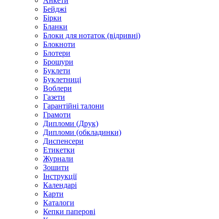
Анкети
Бейджі
Бірки
Бланки
Блоки для нотаток (відривні)
Блокноти
Блотери
Брошури
Буклети
Буклетниці
Воблери
Газети
Гарантійні талони
Грамоти
Дипломи (Друк)
Дипломи (обкладинки)
Диспенсери
Етикетки
Журнали
Зошити
Інструкції
Календарі
Карти
Каталоги
Кепки паперові