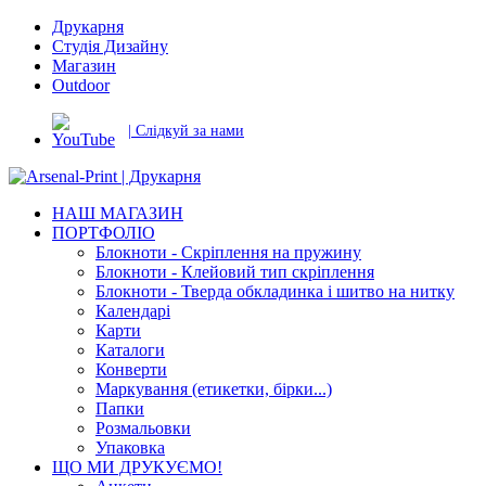
Друкарня
Студія Дизайну
Магазин
Outdoor
| Слідкуй за нами
НАШ МАГАЗИН
ПОРТФОЛІО
Блокноти - Скріплення на пружину
Блокноти - Клейовий тип скріплення
Блокноти - Тверда обкладинка і шитво на нитку
Календарі
Карти
Каталоги
Конверти
Маркування (етикетки, бірки...)
Папки
Розмальовки
Упаковка
ЩО МИ ДРУКУЄМО!