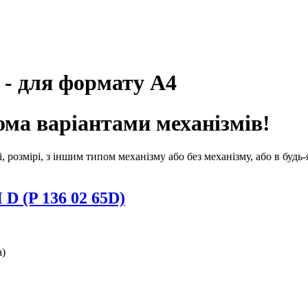
 - для формату А4
ома варіантами механізмів!
розмірі, з іншим типом механізму або без механізму, або в будь-
D (P 136 02 65D)
а)