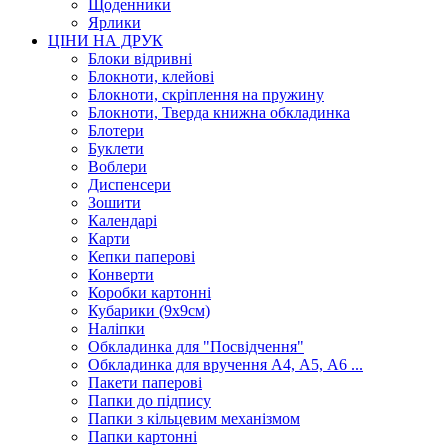
Щоденники
Ярлики
ЦІНИ НА ДРУК
Блоки відривні
Блокноти, клейові
Блокноти, скріплення на пружину
Блокноти, Тверда книжна обкладинка
Блотери
Буклети
Воблери
Диспенсери
Зошити
Календарі
Карти
Кепки паперові
Конверти
Коробки картонні
Кубарики (9х9см)
Наліпки
Обкладинка для "Посвідчення"
Обкладинка для вручення А4, А5, А6 ...
Пакети паперові
Папки до підпису
Папки з кільцевим механізмом
Папки картонні