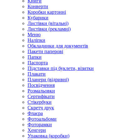
Книги
Конверти
Коробки картонні
Кубарики
Листівки (вітальні)
Листівки (рекламні)
Меню
Наліпки
Обкладинки для документів
Пакети паперові
Папки
Паспорта
Підставки під буклети, візитки
Плакати
Планери (відривні)
Посвідчення
Розмальовки
Сертифікати
Стікербуки
Скретч друк
Флаєра
Фотоальбоми
Фоторамки
Хенгери
Упаковка (коробки)