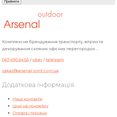
Прийняти
Комплексне брендування транспорту, вітрин та
декорування скляних офісних перегородок ...
067.490.64.65
/
viber
/
telegram
zakaz@arsenal-print.com.ua
Додаткова Інформація
Наші контакти
Ціни на поклейку
Оплата і терміни