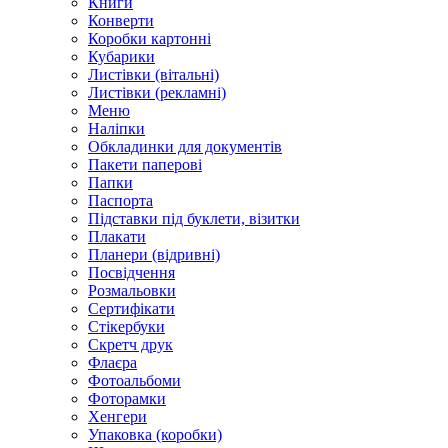
Книги
Конверти
Коробки картонні
Кубарики
Листівки (вітальні)
Листівки (рекламні)
Меню
Наліпки
Обкладинки для документів
Пакети паперові
Папки
Паспорта
Підставки під буклети, візитки
Плакати
Планери (відривні)
Посвідчення
Розмальовки
Сертифікати
Стікербуки
Скретч друк
Флаєра
Фотоальбоми
Фоторамки
Хенгери
Упаковка (коробки)