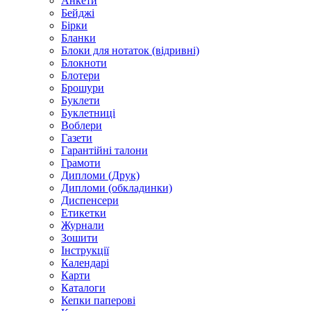
Анкети
Бейджі
Бірки
Бланки
Блоки для нотаток (відривні)
Блокноти
Блотери
Брошури
Буклети
Буклетниці
Воблери
Газети
Гарантійні талони
Грамоти
Дипломи (Друк)
Дипломи (обкладинки)
Диспенсери
Етикетки
Журнали
Зошити
Інструкції
Календарі
Карти
Каталоги
Кепки паперові