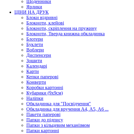
Щоденники
Ярлики
ЦІНИ НА ДРУК
Блоки відривні
Блокноти, клейові
Блокноти, скріплення на пружину
Блокноти, Тверда книжна обкладинка
Блотери
Буклети
Воблери
Диспенсери
Зошити
Календарі
Карти
Кепки паперові
Конверти
Коробки картонні
Кубарики (9х9см)
Наліпки
Обкладинка для "Посвідчення"
Обкладинка для вручення А4, А5, А6 ...
Пакети паперові
Папки до підпису
Папки з кільцевим механізмом
Папки картонні