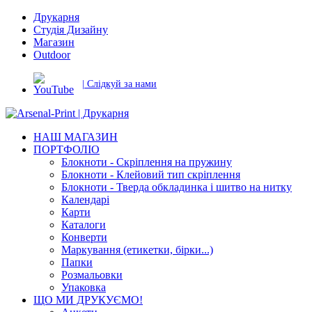
Друкарня
Студія Дизайну
Магазин
Outdoor
| Слідкуй за нами
НАШ МАГАЗИН
ПОРТФОЛІО
Блокноти - Скріплення на пружину
Блокноти - Клейовий тип скріплення
Блокноти - Тверда обкладинка і шитво на нитку
Календарі
Карти
Каталоги
Конверти
Маркування (етикетки, бірки...)
Папки
Розмальовки
Упаковка
ЩО МИ ДРУКУЄМО!