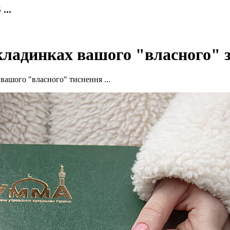
..
кладинках вашого "власного" з
вашого "власного" тиснення ...