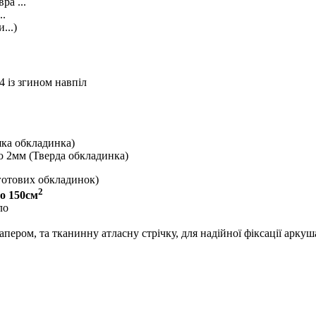
ра ...
..
...)
 із згином навпіл
яка обкладинка)
 2мм (Тверда обкладинка)
готових обкладинок)
2
до 150см
ло
ром, та тканинну атласну стрічку, для надійної фіксації аркуша