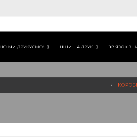
ЩО МИ ДРУКУЄМО!
ЦІНИ НА ДРУК
ЗВ'ЯЗОК З 
КОРОБКИ