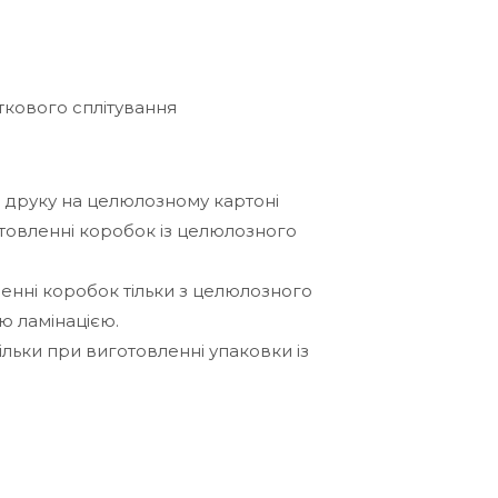
ткового сплітування
и друку на целюлозному картоні
отовленні коробок із целюлозного
енні коробок тільки з целюлозного
ю ламінацією.
ільки при виготовленні упаковки із