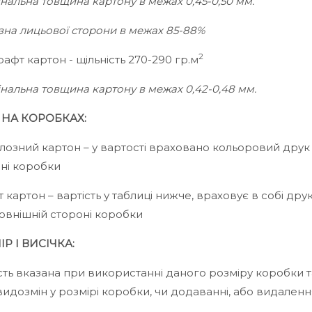
інальна товщина картону в межах 0,45-0,50 мм.
изна лицьової сторони в межах 85-88%
2
рафт картон - щільність 270-290 гр.м
інальна товщина картону в межах 0,42-0,48 мм.
 НА КОРОБКАХ:
озний картон – у вартості враховано кольоровий друк 
ні коробки
 картон – вартість у таблиці нижче, враховує в собі дру
зовнішній стороні коробки
Р І ВИСІЧКА:
сть вказана при використанні даного розміру коробки т
видозмін у розмірі коробки, чи додаванні, або видален