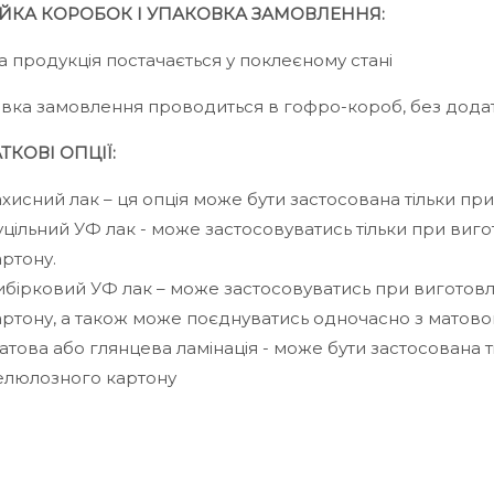
ЙКА КОРОБОК І УПАКОВКА ЗАМОВЛЕННЯ:
а продукція постачається у поклеєному стані
вка замовлення проводиться в гофро-короб, без дода
ТКОВІ ОПЦІЇ:
ахисний лак – ця опція може бути застосована тільки пр
уцільний УФ лак - може застосовуватись тільки при виг
артону.
ибірковий УФ лак – може застосовуватись при виготовл
артону, а також може поєднуватись одночасно з матово
атова або глянцева ламінація - може бути застосована т
елюлозного картону