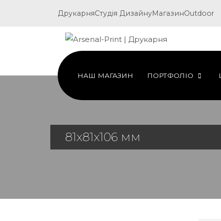
Друкарня
Студія Дизайну
Магазин
Outdoor
НАШ МАГАЗИН
ПОРТФОЛІО
81х81х106 мм