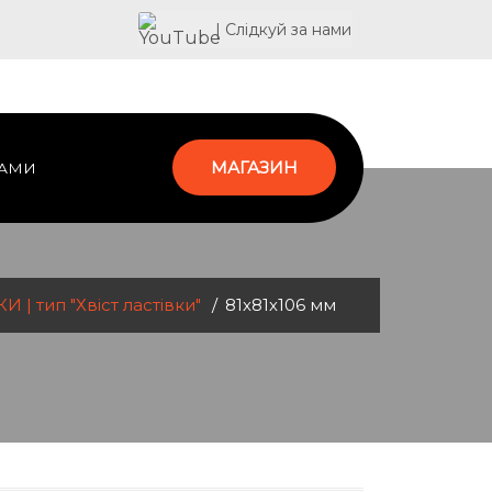
| Слідкуй за нами
МАГАЗИН
НАМИ
 | тип "Хвіст ластівки"
81х81х106 мм