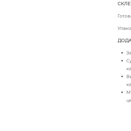
СКЛЕ
Готов
Упако
ДОДА
З
С
к
В
к
М
ц