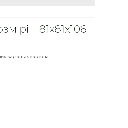
мірі – 81х81х106
их варіантах картона: