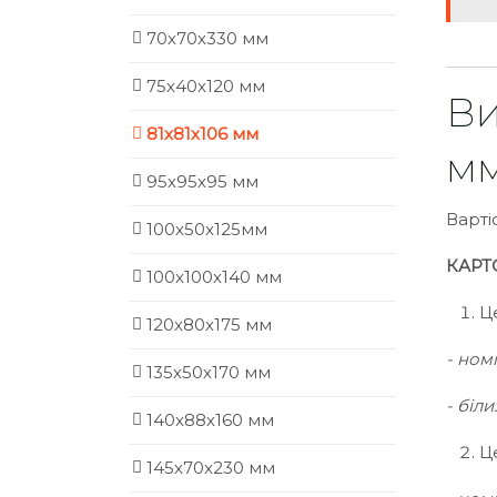
70х70х330 мм
75х40х120 мм
Ви
81х81х106 мм
м
95х95х95 мм
Варті
100х50х125мм
КАРТ
100х100х140 мм
Ц
120х80х175 мм
- ном
135х50х170 мм
- біл
140х88х160 мм
Ц
145х70х230 мм