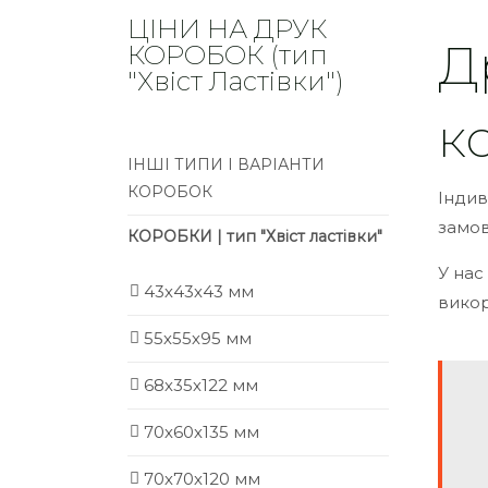
ЦІНИ НА ДРУК
Д
КОРОБОК (тип
"Хвіст Ластівки")
к
ІНШІ ТИПИ І ВАРІАНТИ
КОРОБОК
Індив
замов
КОРОБКИ | тип "Хвіст ластівки"
У нас
43х43х43 мм
викор
55х55х95 мм
68х35х122 мм
70х60х135 мм
70х70х120 мм