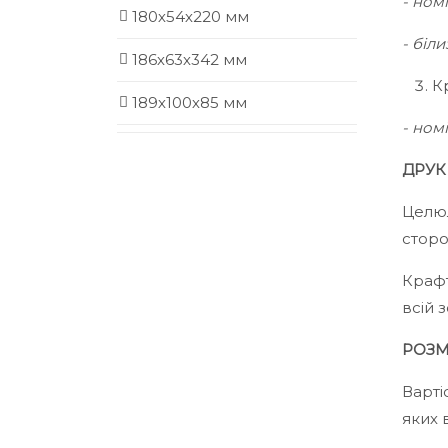
- ном
180х54х220 мм
- біл
186х63х342 мм
К
189х100х85 мм
- ном
ДРУК
Целюл
сторо
Крафт
всій 
РОЗМІ
Варті
яких 