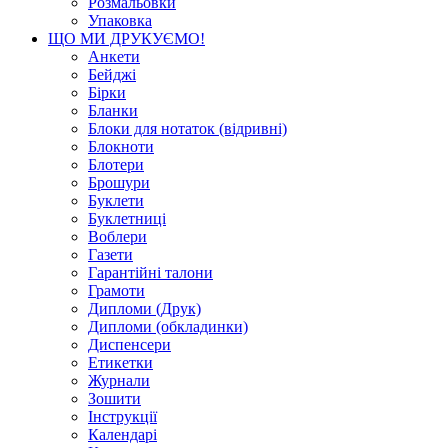
Розмальовки
Упаковка
ЩО МИ ДРУКУЄМО!
Анкети
Бейджі
Бірки
Бланки
Блоки для нотаток (відривні)
Блокноти
Блотери
Брошури
Буклети
Буклетниці
Воблери
Газети
Гарантійні талони
Грамоти
Дипломи (Друк)
Дипломи (обкладинки)
Диспенсери
Етикетки
Журнали
Зошити
Інструкції
Календарі