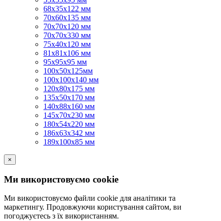
68х35х122 мм
70х60х135 мм
70х70х120 мм
70х70х330 мм
75х40х120 мм
81х81х106 мм
95х95х95 мм
100х50х125мм
100х100х140 мм
120х80х175 мм
135х50х170 мм
140х88х160 мм
145х70х230 мм
180х54х220 мм
186х63х342 мм
189х100х85 мм
×
Ми використовуємо cookie
Ми використовуємо файли cookie для аналітики та
маркетингу. Продовжуючи користування сайтом, ви
погоджуєтесь з їх використанням.