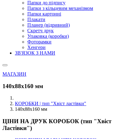
Папки до підпису
Папки з кільцевим механізмом
Папки картонні
Плакати
Планер (відривний)
Скретч друк
Упаковка (коробки)
Фоторамки
Хенгери
ЗВ'ЯЗОК З НАМИ
МАГАЗИН
140х88х160 мм
КОРОБКИ | тип "Хвіст ластівки"
140х88х160 мм
ЦІНИ НА ДРУК КОРОБОК (тип "Хвіст
Ластівки")