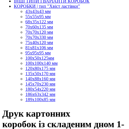
ІНШІ ТИПИ І ВАРІАНТИ КОРОБОК
КОРОБКИ | тип "Хвіст ластівки"
43х43х43 мм
55х55х95 мм
68х35х122 мм
70х60х135 мм
70х70х120 мм
70х70х330 мм
75х40х120 мм
81х81х106 мм
95х95х95 мм
100х50х125мм
100х100х140 мм
120х80х175 мм
135х50х170 мм
140х88х160 мм
145х70х230 мм
180х54х220 мм
186х63х342 мм
189х100х85 мм
Друк картонних
коробок із складеним дном 1-