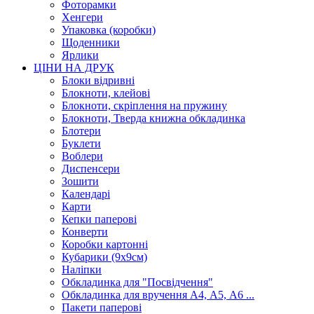
Фоторамки
Хенгери
Упаковка (коробки)
Щоденники
Ярлики
ЦІНИ НА ДРУК
Блоки відривні
Блокноти, клейові
Блокноти, скріплення на пружину
Блокноти, Тверда книжна обкладинка
Блотери
Буклети
Воблери
Диспенсери
Зошити
Календарі
Карти
Кепки паперові
Конверти
Коробки картонні
Кубарики (9х9см)
Наліпки
Обкладинка для "Посвідчення"
Обкладинка для вручення А4, А5, А6 ...
Пакети паперові