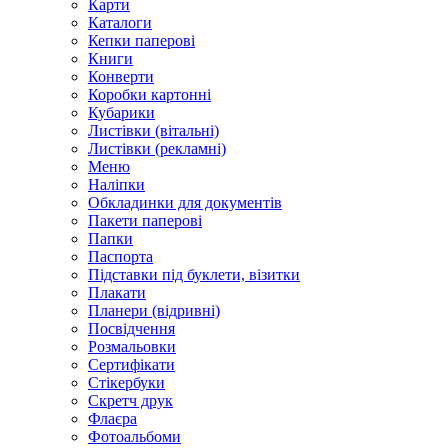
Карти
Каталоги
Кепки паперові
Книги
Конверти
Коробки картонні
Кубарики
Листівки (вітальні)
Листівки (рекламні)
Меню
Наліпки
Обкладинки для документів
Пакети паперові
Папки
Паспорта
Підставки під буклети, візитки
Плакати
Планери (відривні)
Посвідчення
Розмальовки
Сертифікати
Стікербуки
Скретч друк
Флаєра
Фотоальбоми