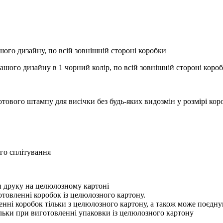
ого дизайну, по всій зовнішній стороні коробки
вашого дизайну в 1 чорний колір, по всій зовнішній стороні коро
отового штампу для висічки без будь-яких видозмін у розмірі ко
го сплітування
ри друку на целюлозному картоні
отовленні коробок із целюлозного картону.
нні коробок тільки з целюлозного картону, а також може поєдну
ільки при виготовленні упаковки із целюлозного картону