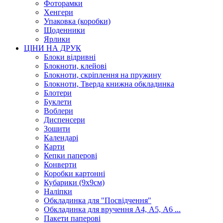
Фоторамки
Хенгери
Упаковка (коробки)
Щоденники
Ярлики
ЦІНИ НА ДРУК
Блоки відривні
Блокноти, клейові
Блокноти, скріплення на пружину
Блокноти, Тверда книжна обкладинка
Блотери
Буклети
Воблери
Диспенсери
Зошити
Календарі
Карти
Кепки паперові
Конверти
Коробки картонні
Кубарики (9х9см)
Наліпки
Обкладинка для "Посвідчення"
Обкладинка для вручення А4, А5, А6 ...
Пакети паперові