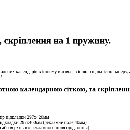
 скріплення на 1 пружину.
ьних календарів в іншому вигляді, з іншою щільністю паперу, або
!
ртною календарною сіткою, та скріплен
мір підкладки 297х420мм
підкладки 297х460мм (рекламне поле 40мм)
 або верхнього рекламного поля (дод. опція)