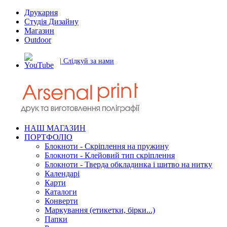
Друкарня
Студія Дизайну
Магазин
Outdoor
| Слідкуй за нами
НАШ МАГАЗИН
ПОРТФОЛІО
Блокноти - Скріплення на пружину
Блокноти - Клейовий тип скріплення
Блокноти - Тверда обкладинка і шитво на нитку
Календарі
Карти
Каталоги
Конверти
Маркування (етикетки, бірки...)
Папки