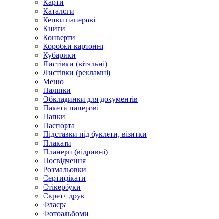
Карти
Каталоги
Кепки паперові
Книги
Конверти
Коробки картонні
Кубарики
Листівки (вітальні)
Листівки (рекламні)
Меню
Наліпки
Обкладинки для документів
Пакети паперові
Папки
Паспорта
Підставки під буклети, візитки
Плакати
Планери (відривні)
Посвідчення
Розмальовки
Сертифікати
Стікербуки
Скретч друк
Флаєра
Фотоальбоми