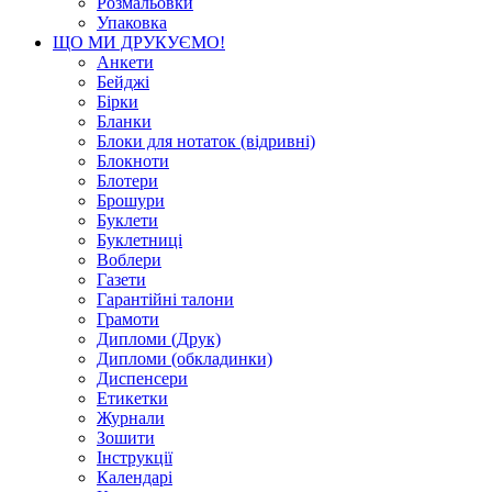
Розмальовки
Упаковка
ЩО МИ ДРУКУЄМО!
Анкети
Бейджі
Бірки
Бланки
Блоки для нотаток (відривні)
Блокноти
Блотери
Брошури
Буклети
Буклетниці
Воблери
Газети
Гарантійні талони
Грамоти
Дипломи (Друк)
Дипломи (обкладинки)
Диспенсери
Етикетки
Журнали
Зошити
Інструкції
Календарі