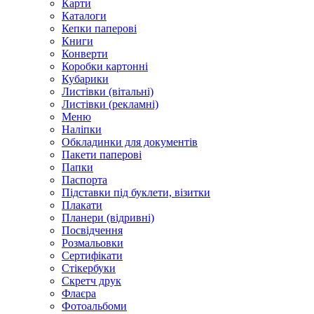
Карти
Каталоги
Кепки паперові
Книги
Конверти
Коробки картонні
Кубарики
Листівки (вітальні)
Листівки (рекламні)
Меню
Наліпки
Обкладинки для документів
Пакети паперові
Папки
Паспорта
Підставки під буклети, візитки
Плакати
Планери (відривні)
Посвідчення
Розмальовки
Сертифікати
Стікербуки
Скретч друк
Флаєра
Фотоальбоми