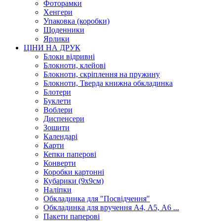
Фоторамки
Хенгери
Упаковка (коробки)
Щоденники
Ярлики
ЦІНИ НА ДРУК
Блоки відривні
Блокноти, клейові
Блокноти, скріплення на пружину
Блокноти, Тверда книжна обкладинка
Блотери
Буклети
Воблери
Диспенсери
Зошити
Календарі
Карти
Кепки паперові
Конверти
Коробки картонні
Кубарики (9х9см)
Наліпки
Обкладинка для "Посвідчення"
Обкладинка для вручення А4, А5, А6 ...
Пакети паперові