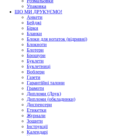
Розмальовки
Упаковка
ЩО МИ ДРУКУЄМО!
Анкети
Бейджі
Бірки
Бланки
Блоки для нотаток (відривні)
Блокноти
Блотери
Брошури
Буклети
Буклетниці
Воблери
Газети
Гарантійні талони
Грамоти
Дипломи (Друк)
Дипломи (обкладинки)
Диспенсери
Етикетки
Журнали
Зошити
Інструкції
Календарі