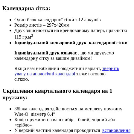
Календарна сітка:
Один блок календарної сітки з 12 аркушів
Розмір листів – 297х420мм
Друк здійснюється на крейдованому папері, щільністю
2
115 гр.м
Індивідуальний кольоровий друк календарної сітки
Індивідуальний друк означає
, що ми друкуємо
календарну сітку за вашим дизайном!
Якщо вам необхідний бюджетний варіант,
зверніть
увагу на аналогічні календарі
з вже готовою
сіткою.
Скріплення квартального календаря на 1
пружину:
Збірка календаря здійснюється на металеву пружину
Wire-O, діаметр 6,4”
Колір пружини на ваш вибір – білий, чорний або
«срібло»
У верхній частині календаря проводиться
встановлення