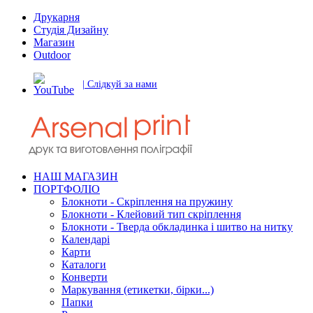
Друкарня
Студія Дизайну
Магазин
Outdoor
| Слідкуй за нами
НАШ МАГАЗИН
ПОРТФОЛІО
Блокноти - Скріплення на пружину
Блокноти - Клейовий тип скріплення
Блокноти - Тверда обкладинка і шитво на нитку
Календарі
Карти
Каталоги
Конверти
Маркування (етикетки, бірки...)
Папки