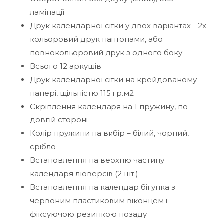
ламінації
Друк календарної сітки у двох варіантах - 2х
кольоровий друк пантонами, або
повнокольоровий друк з одного боку
Всього 12 аркушів
Друк календарної сітки на крейдованому
папері, щільністю 115 гр.м2
Скріплення календаря на 1 пружину, по
довгій стороні
Колір пружини на вибір – білий, чорний,
срібло
Встановлення на верхню частину
календаря люверсів (2 шт.)
Встановлення на календар бігунка з
червоним пластиковим віконцем і
фіксуючою резинкою позаду