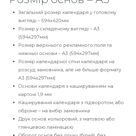
Загальний розмір календаря у готовому
вигляді – 594х420мм
Розмір у складеному вигляді – А3
(594х297мм)
Розмір верхнього рекламного поля та
нижньої основи – А3 (594х297мм)
Розмір календарної сітки календаря на
розсуд замовника, але не більше формату
А3 (594х297мм)
Основи календаря з кашируванням на
картоні 1,9 мм
Каширування календаря з підворотом, або
обрізне – на вибір замовника
Друк основ кольоровий, з матовою або
глянцевою ламінацією
Оборот основ без друку (білий), без