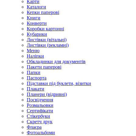
Карти
Каталоги
Кепки паперові
Книги
Конверти
Коробки картонні
Кубарики
Листівки (вітальні)
Листівки (рекламні)
Меню
Наліпки
Обкладинки для документів
Пакети паперові
Папки
Паспорта
Підставки під буклети, візитки
Плакати
Планери (відривні)
Посвідчення
Розмальовки
Сертифікати
Стікербуки
Скретч друк
Флаєра
Фотоальбоми