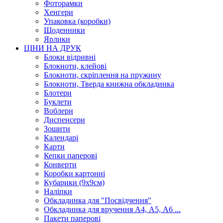
Фоторамки
Хенгери
Упаковка (коробки)
Щоденники
Ярлики
ЦІНИ НА ДРУК
Блоки відривні
Блокноти, клейові
Блокноти, скріплення на пружину
Блокноти, Тверда книжна обкладинка
Блотери
Буклети
Воблери
Диспенсери
Зошити
Календарі
Карти
Кепки паперові
Конверти
Коробки картонні
Кубарики (9х9см)
Наліпки
Обкладинка для "Посвідчення"
Обкладинка для вручення А4, А5, А6 ...
Пакети паперові