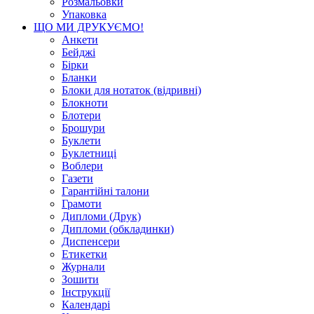
Розмальовки
Упаковка
ЩО МИ ДРУКУЄМО!
Анкети
Бейджі
Бірки
Бланки
Блоки для нотаток (відривні)
Блокноти
Блотери
Брошури
Буклети
Буклетниці
Воблери
Газети
Гарантійні талони
Грамоти
Дипломи (Друк)
Дипломи (обкладинки)
Диспенсери
Етикетки
Журнали
Зошити
Інструкції
Календарі