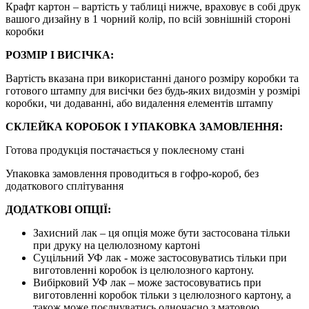
Крафт картон – вартість у таблиці нижче, враховує в собі друк
вашого дизайну в 1 чорний колір, по всій зовнішній стороні
коробки
РОЗМІР І ВИСІЧКА:
Вартість вказана при використанні даного розміру коробки та
готового штампу для висічки без будь-яких видозмін у розмірі
коробки, чи додаванні, або видалення елементів штампу
СКЛЕЙКА КОРОБОК І УПАКОВКА ЗАМОВЛЕННЯ:
Готова продукція постачається у поклеєному стані
Упаковка замовлення проводиться в гофро-короб, без
додаткового сплітування
ДОДАТКОВІ ОПЦІЇ:
Захисний лак – ця опція може бути застосована тільки
при друку на целюлозному картоні
Суцільний УФ лак - може застосовуватись тільки при
виготовленні коробок із целюлозного картону.
Вибірковий УФ лак – може застосовуватись при
виготовленні коробок тільки з целюлозного картону, а
також може поєднуватись одночасно з матовою