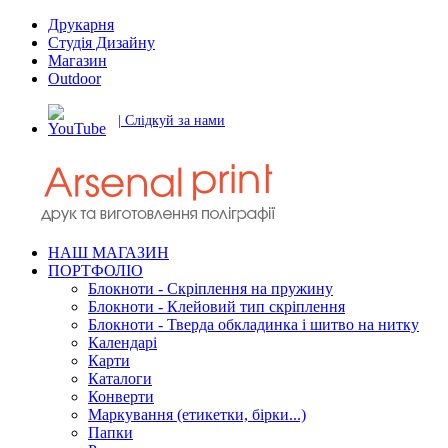
Друкарня
Студія Дизайну
Магазин
Outdoor
| Слідкуй за нами
НАШ МАГАЗИН
ПОРТФОЛІО
Блокноти - Скріплення на пружину
Блокноти - Клейовий тип скріплення
Блокноти - Тверда обкладинка і шитво на нитку
Календарі
Карти
Каталоги
Конверти
Маркування (етикетки, бірки...)
Папки