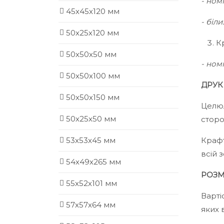
- ном
45х45х120 мм
- біл
50х25х120 мм
К
50х50х50 мм
- ном
50х50х100 мм
ДРУК
50х50х150 мм
Целюл
50х25х50 мм
сторо
Крафт
53х53х45 мм
всій 
54х49х265 мм
РОЗМІ
55х52х101 мм
Варті
57х57х64 мм
яких 