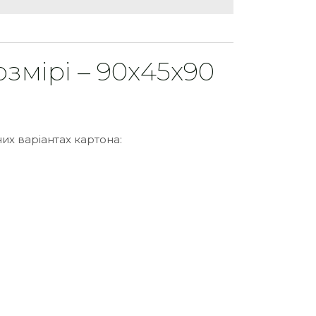
змірі – 90х45х90
их варіантах картона: