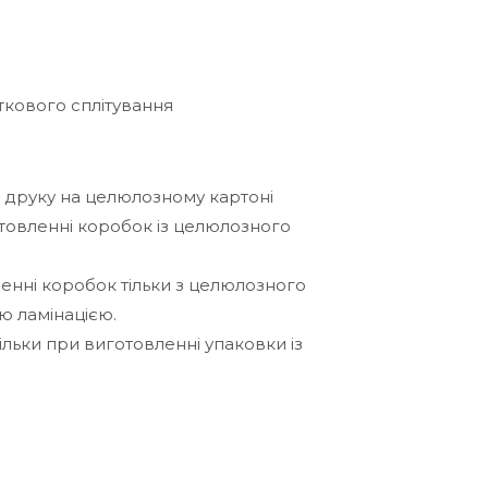
ткового сплітування
и друку на целюлозному картоні
отовленні коробок із целюлозного
енні коробок тільки з целюлозного
ю ламінацією.
ільки при виготовленні упаковки із