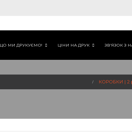
ЩО МИ ДРУКУЄМО!
ЦІНИ НА ДРУК
ЗВ'ЯЗОК З 
КОРОБКИ | 2 р