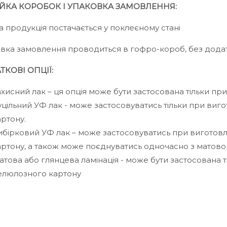
ЙКА КОРОБОК І УПАКОВКА ЗАМОВЛЕННЯ:
а продукція постачається у поклеєному стані
вка замовлення проводиться в гофро-короб, без дода
ТКОВІ ОПЦІЇ:
ахисний лак – ця опція може бути застосована тільки пр
уцільний УФ лак - може застосовуватись тільки при виг
артону.
ибірковий УФ лак – може застосовуватись при виготовл
артону, а також може поєднуватись одночасно з матово
атова або глянцева ламінація - може бути застосована т
елюлозного картону