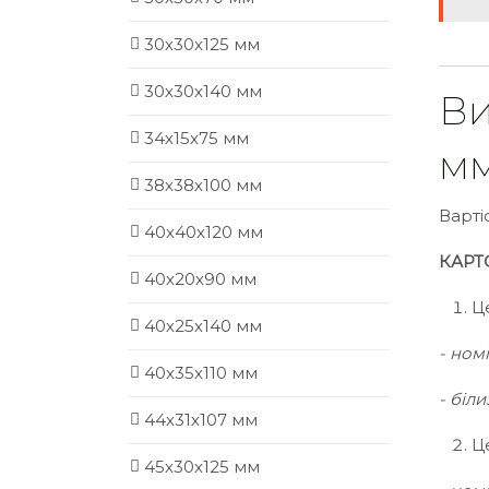
30х30х125 мм
30х30х140 мм
Ви
34х15х75 мм
м
38х38х100 мм
Варті
40х40х120 мм
КАРТ
40х20х90 мм
Ц
40х25х140 мм
- ном
40х35х110 мм
- біл
44х31х107 мм
Ц
45х30х125 мм