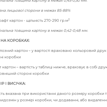
інальна товщина картону в межах 0,45-0,50 мм.
изна лицьової сторони в межах 85-88%
2
рафт картон - щільність 270-290 гр.м
інальна товщина картону в межах 0,42-0,48 мм.
 НА КОРОБКАХ:
озний картон – у вартості враховано кольоровий друк 
ні коробки
 картон – вартість у таблиці нижче, враховує в собі дру
зовнішній стороні коробки
Р І ВИСІЧКА:
сть вказана при використанні даного розміру коробки т
видозмін у розмірі коробки, чи додаванні, або видален