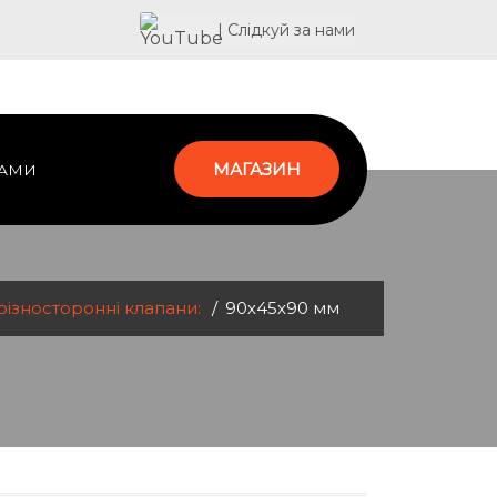
| Слідкуй за нами
МАГАЗИН
НАМИ
ізносторонні клапани:
90х45х90 мм