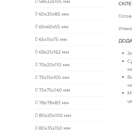
58х32х105 мм
СКЛЕ
60х30х85 мм
Готов
60х60х55 мм
Упако
65х15х75 мм
ДОДА
69х21х162 мм
З
С
70х20х110 мм
к
В
75х15х100 мм
к
75х75х140 мм
М
ц
78х78х83 мм
80х20х100 мм
80х35х150 мм