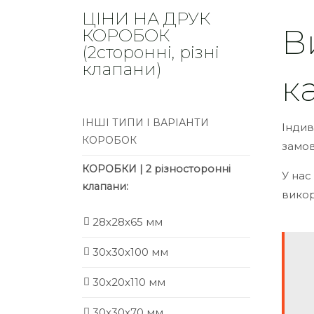
ЦІНИ НА ДРУК
В
КОРОБОК
(2сторонні, різні
клапани)
к
ІНШІ ТИПИ І ВАРІАНТИ
Індив
КОРОБОК
замов
КОРОБКИ | 2 різносторонні
У нас
клапани:
викор
28х28х65 мм
30х30х100 мм
30х20х110 мм
30х30х70 мм