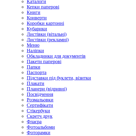
Каталоги
Кепки паперові
Книги
Конверти
Коробки картонні
Кубарики
Листівки (вітальні)
Листівки (рекламні)
Меню
Наліпки
Обкладинки для документів
Пакети паперові
Папки
Паспорта
Підставки під буклети, візитки
Плакати
Планери (відривні)
Посвідчення
Розмальовки
Сертифікати
Стікербуки
Скретч друк
Флаєра
Фотоальбоми
Фоторамки