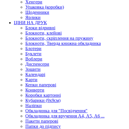
Хенгери
Упаковка (коробки)
Щоденники
Ярлики
ЦІНИ НА ДРУК
Блоки відривні
Блокноти, клейові
Блокноти, скріплення на пружину
Блокноти, Тверда книжна обкладинка
Блотери
Буклети
Воблери
Диспенсери
Зошити
Календарі
Карти
Кепки паперові
Конверти
Коробки картонні
Кубарики (9х9см)
Наліпки
Обкладинка для "Посвідчення"
Обкладинка для вручення А4, А5, А6 ...
Пакети паперові
Папки до підпису