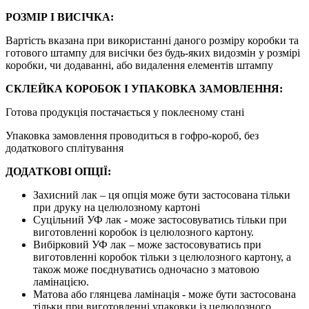
РОЗМІР І ВИСІЧКА:
Вартість вказана при використанні даного розміру коробки та
готового штампу для висічки без будь-яких видозмін у розмірі
коробки, чи додаванні, або видалення елементів штампу
СКЛЕЙКА КОРОБОК І УПАКОВКА ЗАМОВЛЕННЯ:
Готова продукція постачається у поклеєному стані
Упаковка замовлення проводиться в гофро-короб, без
додаткового сплітування
ДОДАТКОВІ ОПЦІЇ:
Захисний лак – ця опція може бути застосована тільки
при друку на целюлозному картоні
Суцільний УФ лак - може застосовуватись тільки при
виготовленні коробок із целюлозного картону.
Вибірковий УФ лак – може застосовуватись при
виготовленні коробок тільки з целюлозного картону, а
також може поєднуватись одночасно з матовою
ламінацією.
Матова або глянцева ламінація - може бути застосована
тільки при виготовленні упаковки із целюлозного