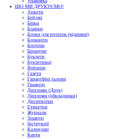
Упаковка
ЩО МИ ДРУКУЄМО!
Анкети
Бейджі
Бірки
Бланки
Блоки для нотаток (відривні)
Блокноти
Блотери
Брошури
Буклети
Буклетниці
Воблери
Газети
Гарантійні талони
Грамоти
Дипломи (Друк)
Дипломи (обкладинки)
Диспенсери
Етикетки
Журнали
Зошити
Інструкції
Календарі
Карти