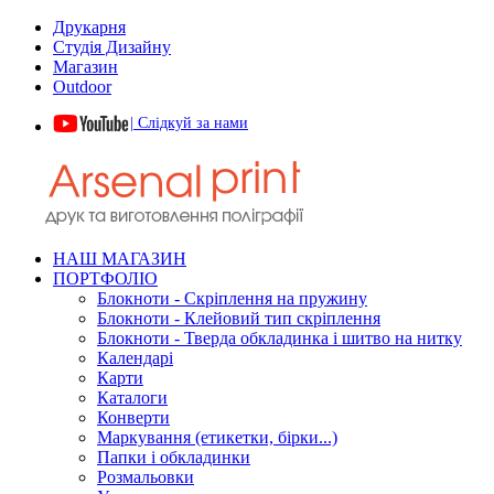
Друкарня
Студія Дизайну
Магазин
Outdoor
| Слідкуй за нами
НАШ МАГАЗИН
ПОРТФОЛІО
Блокноти - Скріплення на пружину
Блокноти - Клейовий тип скріплення
Блокноти - Тверда обкладинка і шитво на нитку
Календарі
Карти
Каталоги
Конверти
Маркування (етикетки, бірки...)
Папки і обкладинки
Розмальовки