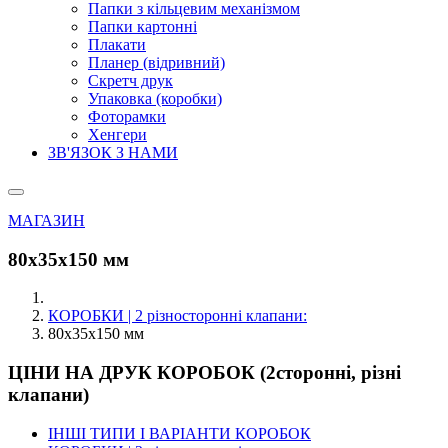
Папки з кільцевим механізмом
Папки картонні
Плакати
Планер (відривний)
Скретч друк
Упаковка (коробки)
Фоторамки
Хенгери
ЗВ'ЯЗОК З НАМИ
МАГАЗИН
80х35х150 мм
КОРОБКИ | 2 різносторонні клапани:
80х35х150 мм
ЦІНИ НА ДРУК КОРОБОК (2сторонні, різні
клапани)
ІНШІ ТИПИ І ВАРІАНТИ КОРОБОК