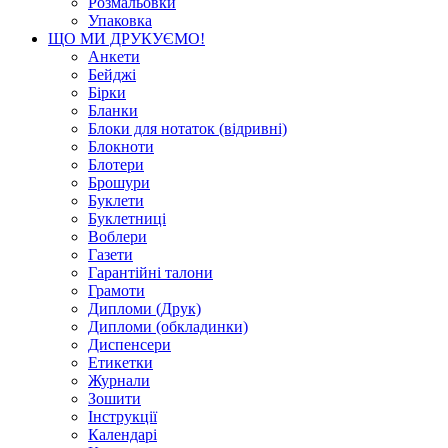
Розмальовки
Упаковка
ЩО МИ ДРУКУЄМО!
Анкети
Бейджі
Бірки
Бланки
Блоки для нотаток (відривні)
Блокноти
Блотери
Брошури
Буклети
Буклетниці
Воблери
Газети
Гарантійні талони
Грамоти
Дипломи (Друк)
Дипломи (обкладинки)
Диспенсери
Етикетки
Журнали
Зошити
Інструкції
Календарі