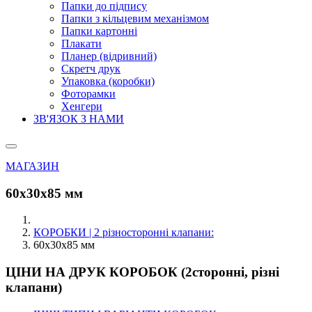
Папки до підпису
Папки з кільцевим механізмом
Папки картонні
Плакати
Планер (відривний)
Скретч друк
Упаковка (коробки)
Фоторамки
Хенгери
ЗВ'ЯЗОК З НАМИ
МАГАЗИН
60х30х85 мм
КОРОБКИ | 2 різносторонні клапани:
60х30х85 мм
ЦІНИ НА ДРУК КОРОБОК (2сторонні, різні
клапани)