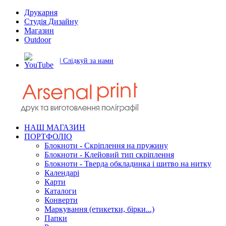
Друкарня
Студія Дизайну
Магазин
Outdoor
| Слідкуй за нами
НАШ МАГАЗИН
ПОРТФОЛІО
Блокноти - Скріплення на пружину
Блокноти - Клейовий тип скріплення
Блокноти - Тверда обкладинка і шитво на нитку
Календарі
Карти
Каталоги
Конверти
Маркування (етикетки, бірки...)
Папки