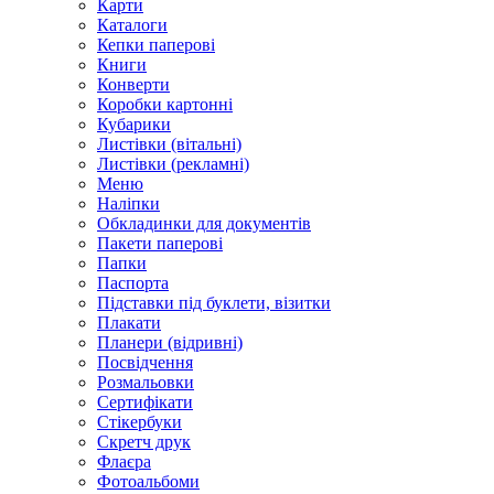
Карти
Каталоги
Кепки паперові
Книги
Конверти
Коробки картонні
Кубарики
Листівки (вітальні)
Листівки (рекламні)
Меню
Наліпки
Обкладинки для документів
Пакети паперові
Папки
Паспорта
Підставки під буклети, візитки
Плакати
Планери (відривні)
Посвідчення
Розмальовки
Сертифікати
Стікербуки
Скретч друк
Флаєра
Фотоальбоми