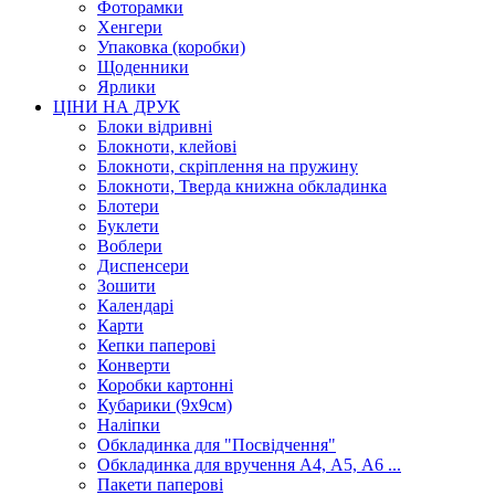
Фоторамки
Хенгери
Упаковка (коробки)
Щоденники
Ярлики
ЦІНИ НА ДРУК
Блоки відривні
Блокноти, клейові
Блокноти, скріплення на пружину
Блокноти, Тверда книжна обкладинка
Блотери
Буклети
Воблери
Диспенсери
Зошити
Календарі
Карти
Кепки паперові
Конверти
Коробки картонні
Кубарики (9х9см)
Наліпки
Обкладинка для "Посвідчення"
Обкладинка для вручення А4, А5, А6 ...
Пакети паперові