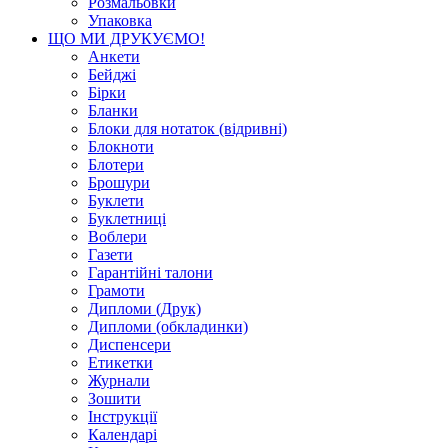
Розмальовки
Упаковка
ЩО МИ ДРУКУЄМО!
Анкети
Бейджі
Бірки
Бланки
Блоки для нотаток (відривні)
Блокноти
Блотери
Брошури
Буклети
Буклетниці
Воблери
Газети
Гарантійні талони
Грамоти
Дипломи (Друк)
Дипломи (обкладинки)
Диспенсери
Етикетки
Журнали
Зошити
Інструкції
Календарі