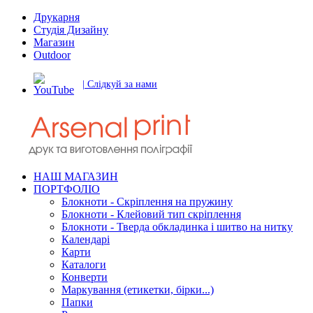
Друкарня
Студія Дизайну
Магазин
Outdoor
| Слідкуй за нами
НАШ МАГАЗИН
ПОРТФОЛІО
Блокноти - Скріплення на пружину
Блокноти - Клейовий тип скріплення
Блокноти - Тверда обкладинка і шитво на нитку
Календарі
Карти
Каталоги
Конверти
Маркування (етикетки, бірки...)
Папки