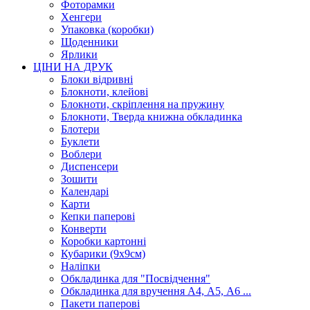
Фоторамки
Хенгери
Упаковка (коробки)
Щоденники
Ярлики
ЦІНИ НА ДРУК
Блоки відривні
Блокноти, клейові
Блокноти, скріплення на пружину
Блокноти, Тверда книжна обкладинка
Блотери
Буклети
Воблери
Диспенсери
Зошити
Календарі
Карти
Кепки паперові
Конверти
Коробки картонні
Кубарики (9х9см)
Наліпки
Обкладинка для "Посвідчення"
Обкладинка для вручення А4, А5, А6 ...
Пакети паперові