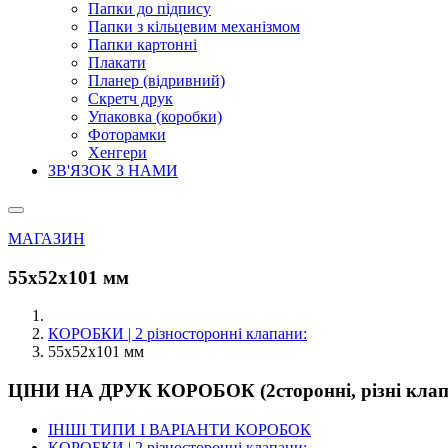
Папки до підпису
Папки з кільцевим механізмом
Папки картонні
Плакати
Планер (відривний)
Скретч друк
Упаковка (коробки)
Фоторамки
Хенгери
ЗВ'ЯЗОК З НАМИ
МАГАЗИН
55х52х101 мм
КОРОБКИ | 2 різносторонні клапани:
55х52х101 мм
ЦІНИ НА ДРУК КОРОБОК (2сторонні, різні клап
ІНШІ ТИПИ І ВАРІАНТИ КОРОБОК
КОРОБКИ | 2 різносторонні клапани: