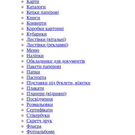
Карти
Каталоги
Кепки паперові
Книги
Конверти
Коробки картонні
Кубарики
Листівки (вітальні)
Листівки (рекламні)
Меню
Наліпки
Обкладинки для документів
Пакети паперові
Папки
Паспорта
Підставки під буклети, візитки
Плакати
Планери (відривні)
Посвідчення
Розмальовки
Сертифікати
Стікербуки
Скретч друк
Флаєра
Фотоальбоми