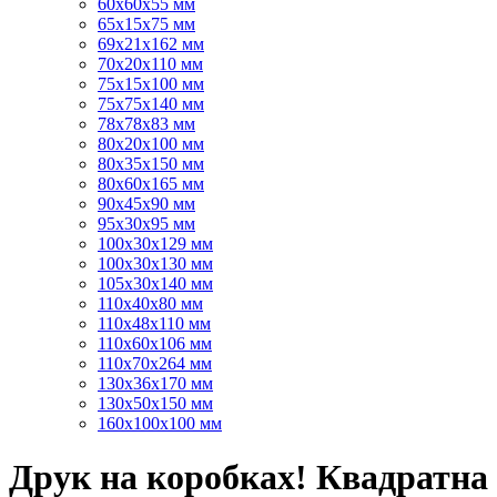
60х60х55 мм
65х15х75 мм
69х21х162 мм
70х20х110 мм
75х15х100 мм
75х75х140 мм
78х78х83 мм
80х20х100 мм
80х35х150 мм
80х60х165 мм
90х45х90 мм
95х30х95 мм
100х30х129 мм
100х30х130 мм
105х30х140 мм
110х40х80 мм
110х48х110 мм
110х60х106 мм
110х70х264 мм
130х36х170 мм
130х50х150 мм
160х100х100 мм
Друк на коробках! Квадратна