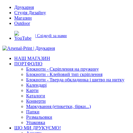
Друкарня
Студія Дизайну
Магазин
Outdoor
| Слідкуй за нами
НАШ МАГАЗИН
ПОРТФОЛІО
Блокноти - Скріплення на пружину
Блокноти - Клейовий тип скріплення
Блокноти - Тверда обкладинка і шитво на нитку
Календарі
Карти
Каталоги
Конверти
Маркування (етикетки, бірки...)
Папки
Розмальовки
Упаковка
ЩО МИ ДРУКУЄМО!