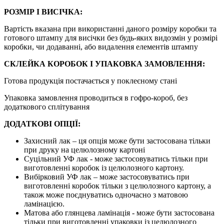
РОЗМІР І ВИСІЧКА:
Вартість вказана при використанні даного розміру коробки та
готового штампу для висічки без будь-яких видозмін у розмірі
коробки, чи додаванні, або видалення елементів штампу
СКЛЕЙКА КОРОБОК І УПАКОВКА ЗАМОВЛЕННЯ:
Готова продукція постачається у поклеєному стані
Упаковка замовлення проводиться в гофро-короб, без
додаткового сплітування
ДОДАТКОВІ ОПЦІЇ:
Захисний лак – ця опція може бути застосована тільки
при друку на целюлозному картоні
Суцільний УФ лак - може застосовуватись тільки при
виготовленні коробок із целюлозного картону.
Вибірковий УФ лак – може застосовуватись при
виготовленні коробок тільки з целюлозного картону, а
також може поєднуватись одночасно з матовою
ламінацією.
Матова або глянцева ламінація - може бути застосована
тільки при виготовленні упаковки із целюлозного