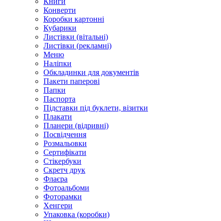
Книги
Конверти
Коробки картонні
Кубарики
Листівки (вітальні)
Листівки (рекламні)
Меню
Наліпки
Обкладинки для документів
Пакети паперові
Папки
Паспорта
Підставки під буклети, візитки
Плакати
Планери (відривні)
Посвідчення
Розмальовки
Сертифікати
Стікербуки
Скретч друк
Флаєра
Фотоальбоми
Фоторамки
Хенгери
Упаковка (коробки)