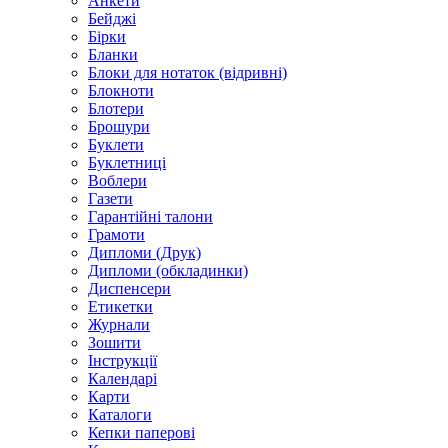
Анкети
Бейджі
Бірки
Бланки
Блоки для нотаток (відривні)
Блокноти
Блотери
Брошури
Буклети
Буклетниці
Воблери
Газети
Гарантійні талони
Грамоти
Дипломи (Друк)
Дипломи (обкладинки)
Диспенсери
Етикетки
Журнали
Зошити
Інструкції
Календарі
Карти
Каталоги
Кепки паперові