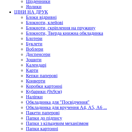
Щоденники
Ярлики
ЦІНИ НА ДРУК
Блоки відривні
Блокноти, клейові
Блокноти, скріплення на пружину
Блокноти, Тверда книжна обкладинка
Блотери
Буклети
Воблери
Диспенсери
Зошити
Календарі
Карти
Кепки паперові
Конверти
Коробки картонні
Кубарики (9х9см)
Наліпки
Обкладинка для "Посвідчення"
Обкладинка для вручення А4, А5, А6 ...
Пакети паперові
Папки до підпису
Папки з кільцевим механізмом
Папки картонні