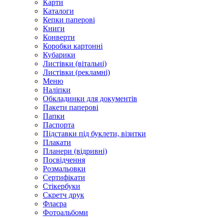
Карти
Каталоги
Кепки паперові
Книги
Конверти
Коробки картонні
Кубарики
Листівки (вітальні)
Листівки (рекламні)
Меню
Наліпки
Обкладинки для документів
Пакети паперові
Папки
Паспорта
Підставки під буклети, візитки
Плакати
Планери (відривні)
Посвідчення
Розмальовки
Сертифікати
Стікербуки
Скретч друк
Флаєра
Фотоальбоми