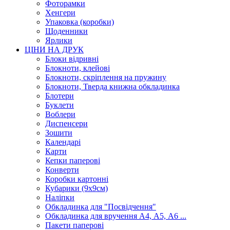
Фоторамки
Хенгери
Упаковка (коробки)
Щоденники
Ярлики
ЦІНИ НА ДРУК
Блоки відривні
Блокноти, клейові
Блокноти, скріплення на пружину
Блокноти, Тверда книжна обкладинка
Блотери
Буклети
Воблери
Диспенсери
Зошити
Календарі
Карти
Кепки паперові
Конверти
Коробки картонні
Кубарики (9х9см)
Наліпки
Обкладинка для "Посвідчення"
Обкладинка для вручення А4, А5, А6 ...
Пакети паперові