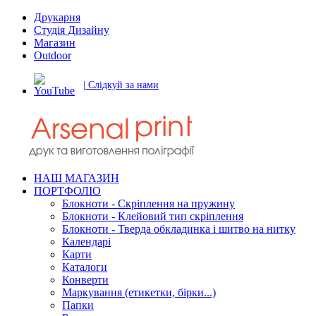
Друкарня
Студія Дизайну
Магазин
Outdoor
| Слідкуй за нами
НАШ МАГАЗИН
ПОРТФОЛІО
Блокноти - Скріплення на пружину
Блокноти - Клейовий тип скріплення
Блокноти - Тверда обкладинка і шитво на нитку
Календарі
Карти
Каталоги
Конверти
Маркування (етикетки, бірки...)
Папки