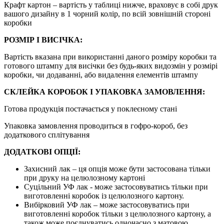
Крафт картон – вартість у таблиці нижче, враховує в собі друк
вашого дизайну в 1 чорний колір, по всій зовнішній стороні
коробки
РОЗМІР І ВИСІЧКА:
Вартість вказана при використанні даного розміру коробки та
готового штампу для висічки без будь-яких видозмін у розмірі
коробки, чи додаванні, або видалення елементів штампу
СКЛЕЙКА КОРОБОК І УПАКОВКА ЗАМОВЛЕННЯ:
Готова продукція постачається у поклеєному стані
Упаковка замовлення проводиться в гофро-короб, без
додаткового сплітування
ДОДАТКОВІ ОПЦІЇ:
Захисний лак – ця опція може бути застосована тільки
при друку на целюлозному картоні
Суцільний УФ лак - може застосовуватись тільки при
виготовленні коробок із целюлозного картону.
Вибірковий УФ лак – може застосовуватись при
виготовленні коробок тільки з целюлозного картону, а
також може поєднуватись одночасно з матовою