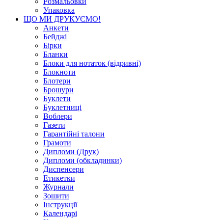
Розмальовки
Упаковка
ЩО МИ ДРУКУЄМО!
Анкети
Бейджі
Бірки
Бланки
Блоки для нотаток (відривні)
Блокноти
Блотери
Брошури
Буклети
Буклетниці
Воблери
Газети
Гарантійні талони
Грамоти
Дипломи (Друк)
Дипломи (обкладинки)
Диспенсери
Етикетки
Журнали
Зошити
Інструкції
Календарі