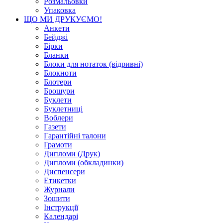
Розмальовки
Упаковка
ЩО МИ ДРУКУЄМО!
Анкети
Бейджі
Бірки
Бланки
Блоки для нотаток (відривні)
Блокноти
Блотери
Брошури
Буклети
Буклетниці
Воблери
Газети
Гарантійні талони
Грамоти
Дипломи (Друк)
Дипломи (обкладинки)
Диспенсери
Етикетки
Журнали
Зошити
Інструкції
Календарі