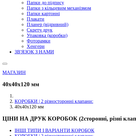
Папки до підпису
Папки з кільцевим механізмом
Папки картонні
Плакати
Планер (відривний)
Скретч друк
Упаковка (коробки)
Фоторамки
Хенгери
ЗВ'ЯЗОК З НАМИ
МАГАЗИН
40х40х120 мм
КОРОБКИ | 2 різносторонні клапани:
40х40х120 мм
ЦІНИ НА ДРУК КОРОБОК (2сторонні, різні клап
ІНШІ ТИПИ І ВАРІАНТИ КОРОБОК
КОРОБКИ | 2 різносторонні клапани: