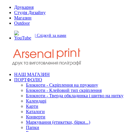
Друкарня
Студія Дизайну
Магазин
Outdoor
| Слідкуй за нами
НАШ МАГАЗИН
ПОРТФОЛІО
Блокноти - Скріплення на пружину
Блокноти - Клейовий тип скріплення
Блокноти - Тверда обкладинка і шитво на нитку
Календарі
Карти
Каталоги
Конверти
Маркування (етикетки, бірки...)
Папки