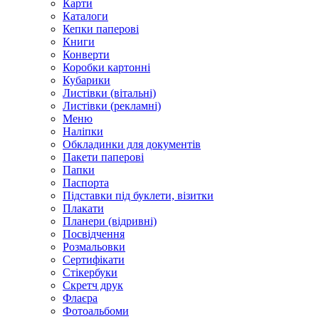
Карти
Каталоги
Кепки паперові
Книги
Конверти
Коробки картонні
Кубарики
Листівки (вітальні)
Листівки (рекламні)
Меню
Наліпки
Обкладинки для документів
Пакети паперові
Папки
Паспорта
Підставки під буклети, візитки
Плакати
Планери (відривні)
Посвідчення
Розмальовки
Сертифікати
Стікербуки
Скретч друк
Флаєра
Фотоальбоми