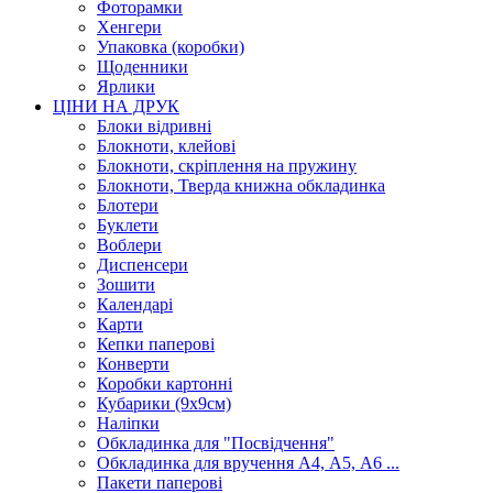
Фоторамки
Хенгери
Упаковка (коробки)
Щоденники
Ярлики
ЦІНИ НА ДРУК
Блоки відривні
Блокноти, клейові
Блокноти, скріплення на пружину
Блокноти, Тверда книжна обкладинка
Блотери
Буклети
Воблери
Диспенсери
Зошити
Календарі
Карти
Кепки паперові
Конверти
Коробки картонні
Кубарики (9х9см)
Наліпки
Обкладинка для "Посвідчення"
Обкладинка для вручення А4, А5, А6 ...
Пакети паперові