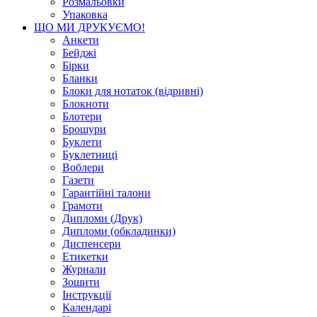
Розмальовки
Упаковка
ЩО МИ ДРУКУЄМО!
Анкети
Бейджі
Бірки
Бланки
Блоки для нотаток (відривні)
Блокноти
Блотери
Брошури
Буклети
Буклетниці
Воблери
Газети
Гарантійні талони
Грамоти
Дипломи (Друк)
Дипломи (обкладинки)
Диспенсери
Етикетки
Журнали
Зошити
Інструкції
Календарі