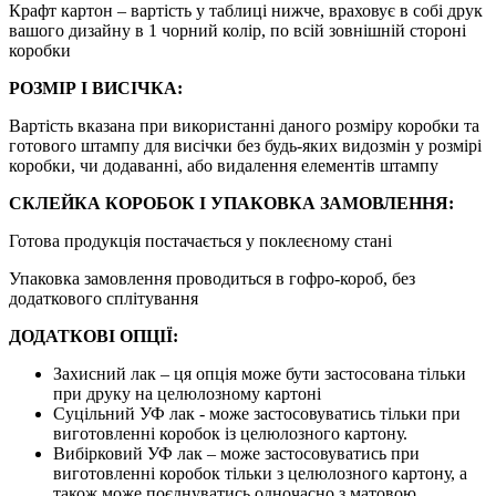
Крафт картон – вартість у таблиці нижче, враховує в собі друк
вашого дизайну в 1 чорний колір, по всій зовнішній стороні
коробки
РОЗМІР І ВИСІЧКА:
Вартість вказана при використанні даного розміру коробки та
готового штампу для висічки без будь-яких видозмін у розмірі
коробки, чи додаванні, або видалення елементів штампу
СКЛЕЙКА КОРОБОК І УПАКОВКА ЗАМОВЛЕННЯ:
Готова продукція постачається у поклеєному стані
Упаковка замовлення проводиться в гофро-короб, без
додаткового сплітування
ДОДАТКОВІ ОПЦІЇ:
Захисний лак – ця опція може бути застосована тільки
при друку на целюлозному картоні
Суцільний УФ лак - може застосовуватись тільки при
виготовленні коробок із целюлозного картону.
Вибірковий УФ лак – може застосовуватись при
виготовленні коробок тільки з целюлозного картону, а
також може поєднуватись одночасно з матовою