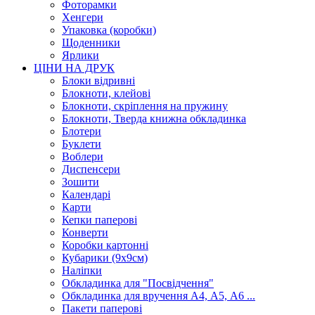
Фоторамки
Хенгери
Упаковка (коробки)
Щоденники
Ярлики
ЦІНИ НА ДРУК
Блоки відривні
Блокноти, клейові
Блокноти, скріплення на пружину
Блокноти, Тверда книжна обкладинка
Блотери
Буклети
Воблери
Диспенсери
Зошити
Календарі
Карти
Кепки паперові
Конверти
Коробки картонні
Кубарики (9х9см)
Наліпки
Обкладинка для "Посвідчення"
Обкладинка для вручення А4, А5, А6 ...
Пакети паперові