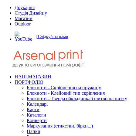
Друкарня
Студія Дизайну
Магазин
Outdoor
| Слідкуй за нами
НАШ МАГАЗИН
ПОРТФОЛІО
Блокноти - Скріплення на пружину
Блокноти - Клейовий тип скріплення
Блокноти - Тверда обкладинка і шитво на нитку
Календарі
Карти
Каталоги
Конверти
Маркування (етикетки, бірки...)
Папки