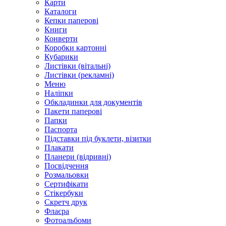
Карти
Каталоги
Кепки паперові
Книги
Конверти
Коробки картонні
Кубарики
Листівки (вітальні)
Листівки (рекламні)
Меню
Наліпки
Обкладинки для документів
Пакети паперові
Папки
Паспорта
Підставки під буклети, візитки
Плакати
Планери (відривні)
Посвідчення
Розмальовки
Сертифікати
Стікербуки
Скретч друк
Флаєра
Фотоальбоми