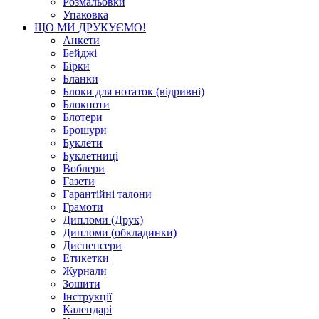
Розмальовки
Упаковка
ЩО МИ ДРУКУЄМО!
Анкети
Бейджі
Бірки
Бланки
Блоки для нотаток (відривні)
Блокноти
Блотери
Брошури
Буклети
Буклетниці
Воблери
Газети
Гарантійні талони
Грамоти
Дипломи (Друк)
Дипломи (обкладинки)
Диспенсери
Етикетки
Журнали
Зошити
Інструкції
Календарі