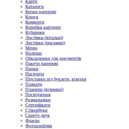
Карти
Каталоги
Кепки паперові
Книги
Конверти
Коробки картонні
Кубарики
Листівки (вітальні)
Листівки (рекламні)
Меню
Наліпки
Обкладинки для документів
Пакети паперові
Папки
Паспорта
Підставки під буклети, візитки
Плакати
Планери (відривні)
Посвідчення
Розмальовки
Сертифікати
Стікербуки
Скретч друк
Флаєра
Фотоальбоми