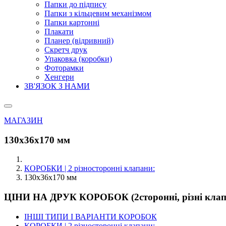
Папки до підпису
Папки з кільцевим механізмом
Папки картонні
Плакати
Планер (відривний)
Скретч друк
Упаковка (коробки)
Фоторамки
Хенгери
ЗВ'ЯЗОК З НАМИ
МАГАЗИН
130х36х170 мм
КОРОБКИ | 2 різносторонні клапани:
130х36х170 мм
ЦІНИ НА ДРУК КОРОБОК (2сторонні, різні клап
ІНШІ ТИПИ І ВАРІАНТИ КОРОБОК
КОРОБКИ | 2 різносторонні клапани: