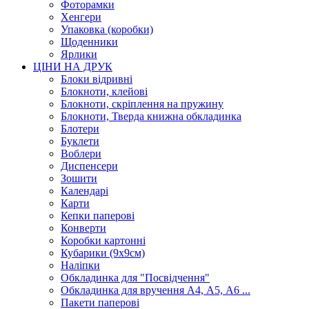
Фоторамки
Хенгери
Упаковка (коробки)
Щоденники
Ярлики
ЦІНИ НА ДРУК
Блоки відривні
Блокноти, клейові
Блокноти, скріплення на пружину
Блокноти, Тверда книжна обкладинка
Блотери
Буклети
Воблери
Диспенсери
Зошити
Календарі
Карти
Кепки паперові
Конверти
Коробки картонні
Кубарики (9х9см)
Наліпки
Обкладинка для "Посвідчення"
Обкладинка для вручення А4, А5, А6 ...
Пакети паперові