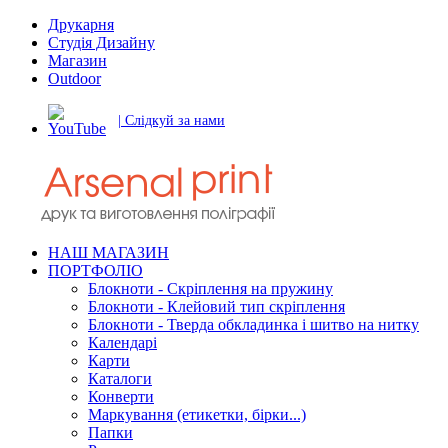
Друкарня
Студія Дизайну
Магазин
Outdoor
| Слідкуй за нами
НАШ МАГАЗИН
ПОРТФОЛІО
Блокноти - Скріплення на пружину
Блокноти - Клейовий тип скріплення
Блокноти - Тверда обкладинка і шитво на нитку
Календарі
Карти
Каталоги
Конверти
Маркування (етикетки, бірки...)
Папки