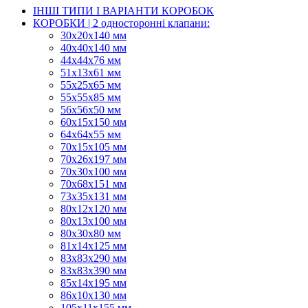
ІНШІ ТИПИ І ВАРІАНТИ КОРОБОК
КОРОБКИ | 2 односторонні клапани:
30x20x140 мм
40x40x140 мм
44х44х76 мм
51x13x61 мм
55х25х65 мм
55х55х85 мм
56х56х50 мм
60х15х150 мм
64х64х55 мм
70х15х105 мм
70х26х197 мм
70х30х100 мм
70х68х151 мм
73х35х131 мм
80х12х120 мм
80х13х100 мм
80х30х80 мм
81х14х125 мм
83х83х290 мм
83х83х390 мм
85х14х195 мм
86х10х130 мм
105х11х155 мм