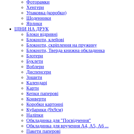
Фоторамки
Хенгери
Упаковка (коробки)
Щоденники
Ярлики
ЦІНИ НА ДРУК
Блоки відривні
Блокноти, клейові
Блокноти, скріплення на пружину
Блокноти, Тверда книжна обкладинка
Блотери
Буклети
Воблери
Диспенсери
Зошити
Календарі
Карти
Кепки паперові
Конверти
Коробки картонні
Кубарики (9х9см)
Наліпки
Обкладинка для "Посвідчення"
Обкладинка для вручення А4, А5, А6 ...
Пакети паперові