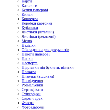
Карти
Каталоги
Кепки паперові
Книги
Конверти
Коробки картонні
Кубарики
Листівки (вітальні)
Листівки (рекламні)
Меню
Наліпки
Обкладинки для документів
Пакети паперові
Папки
Паспорта
Підставки під буклети, візитки
Плакати
Планери (відривні)
Посвідчення
Розмальовки
Сертифікати
Стікербуки
Скретч друк
Флаєра
Фотоальбоми