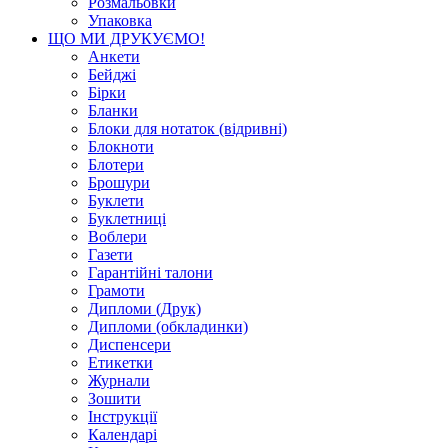
Розмальовки
Упаковка
ЩО МИ ДРУКУЄМО!
Анкети
Бейджі
Бірки
Бланки
Блоки для нотаток (відривні)
Блокноти
Блотери
Брошури
Буклети
Буклетниці
Воблери
Газети
Гарантійні талони
Грамоти
Дипломи (Друк)
Дипломи (обкладинки)
Диспенсери
Етикетки
Журнали
Зошити
Інструкції
Календарі