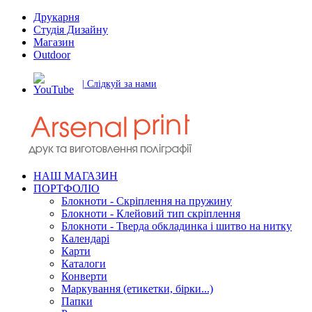
Друкарня
Студія Дизайну
Магазин
Outdoor
| Слідкуй за нами
НАШ МАГАЗИН
ПОРТФОЛІО
Блокноти - Скріплення на пружину
Блокноти - Клейовий тип скріплення
Блокноти - Тверда обкладинка і шитво на нитку
Календарі
Карти
Каталоги
Конверти
Маркування (етикетки, бірки...)
Папки