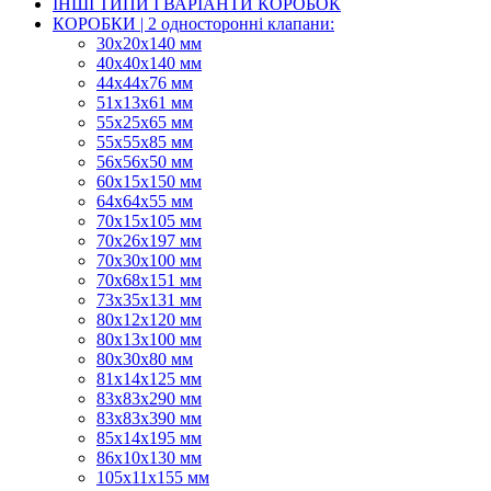
ІНШІ ТИПИ І ВАРІАНТИ КОРОБОК
КОРОБКИ | 2 односторонні клапани:
30x20x140 мм
40x40x140 мм
44х44х76 мм
51x13x61 мм
55х25х65 мм
55х55х85 мм
56х56х50 мм
60х15х150 мм
64х64х55 мм
70х15х105 мм
70х26х197 мм
70х30х100 мм
70х68х151 мм
73х35х131 мм
80х12х120 мм
80х13х100 мм
80х30х80 мм
81х14х125 мм
83х83х290 мм
83х83х390 мм
85х14х195 мм
86х10х130 мм
105х11х155 мм