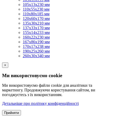
105х13х230 мм
110х55х230 мм
110х80х185 мм
120х60х170 мм
135х30х210 мм
137х33х170 мм
155х14х233 мм
160х22х230 мм
167х86х190 мм
170х17х238 мм
190х25х260 мм
260х30х340 мм
×
Ми використовуємо cookie
Ми використовуємо файли cookie для аналітики та
маркетингу. Продовжуючи користування сайтом, ви
погоджуєтесь з їх використанням.
Детальніше про політику конфіденційності
Прийняти