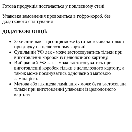
Готова продукція постачається у поклеєному стані
Упаковка замовлення проводиться в гофро-короб, без
додаткового сплітування
ДОДАТКОВІ ОПЦІЇ:
Захисний лак – ця опція може бути застосована тільки
при друку на целюлозному картоні
Суцільний УФ лак - може застосовуватись тільки при
виготовленні коробок із целюлозного картону.
Вибірковий УФ лак – може застосовуватись при
виготовленні коробок тільки з целюлозного картону, а
також може поєднуватись одночасно з матовою
ламінацією.
Матова або глянцева ламінація - може бути застосована
тільки при виготовленні упаковки із целюлозного
картону