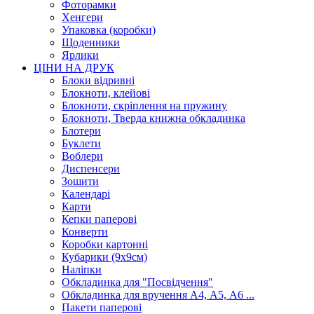
Фоторамки
Хенгери
Упаковка (коробки)
Щоденники
Ярлики
ЦІНИ НА ДРУК
Блоки відривні
Блокноти, клейові
Блокноти, скріплення на пружину
Блокноти, Тверда книжна обкладинка
Блотери
Буклети
Воблери
Диспенсери
Зошити
Календарі
Карти
Кепки паперові
Конверти
Коробки картонні
Кубарики (9х9см)
Наліпки
Обкладинка для "Посвідчення"
Обкладинка для вручення А4, А5, А6 ...
Пакети паперові