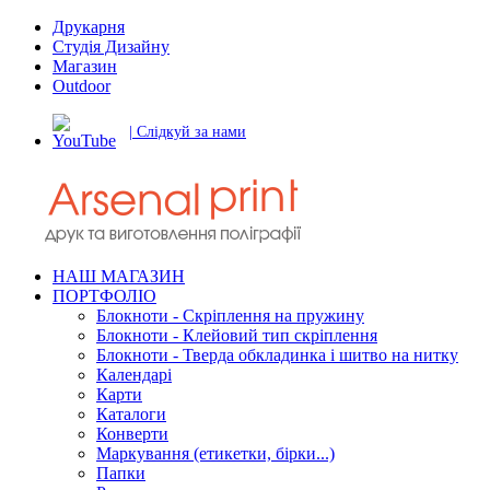
Друкарня
Студія Дизайну
Магазин
Outdoor
| Слідкуй за нами
НАШ МАГАЗИН
ПОРТФОЛІО
Блокноти - Скріплення на пружину
Блокноти - Клейовий тип скріплення
Блокноти - Тверда обкладинка і шитво на нитку
Календарі
Карти
Каталоги
Конверти
Маркування (етикетки, бірки...)
Папки