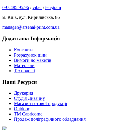
097.485.95.96
/
viber
/
telegram
м. Київ, вул. Кирилівська, 86
manager@arsenal-print.com.ua
Додаткова Інформація
Контакти
Розрахунок ціни
Вимоги до макетів
Матеріали
Технології
Наші Ресурси
Друкарня
Студія Дизайну
Магазин готової продукції
Outdoor
TM Capricorne
Продаж поліграфічного обладнання