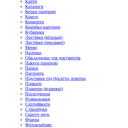
Карти
Каталоги
Кепки паперові
Книги
Конверти
Коробки картонні
Кубарики
Листівки (вітальні)
Листівки (рекламні)
Меню
Наліпки
Обкладинки для документів
Пакети паперові
Папки
Паспорта
Підставки під буклети, візитки
Плакати
Планери (відривні)
Посвідчення
Розмальовки
Сертифікати
Стікербуки
Скретч друк
Флаєра
Фотоальбоми