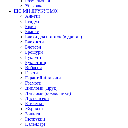
Розмальовки
Упаковка
ЩО МИ ДРУКУЄМО!
Анкети
Бейджі
Бірки
Бланки
Блоки для нотаток (відривні)
Блокноти
Блотери
Брошури
Буклети
Буклетниці
Воблери
Газети
Гарантійні талони
Грамоти
Дипломи (Друк)
Дипломи (обкладинки)
Диспенсери
Етикетки
Журнали
Зошити
Інструкції
Календарі