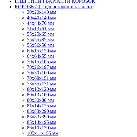
ІНШІ ТИПИ І ВАРІАНТИ КОРОБОК
КОРОБКИ | 2 односторонні клапани:
30x20x140 мм
40x40x140 мм
44х44х76 мм
51x13x61 мм
55х25х65 мм
55х55х85 мм
56х56х50 мм
60х15х150 мм
64х64х55 мм
70х15х105 мм
70х26х197 мм
70х30х100 мм
70х68х151 мм
73х35х131 мм
80х12х120 мм
80х13х100 мм
80х30х80 мм
81х14х125 мм
83х83х290 мм
83х83х390 мм
85х14х195 мм
86х10х130 мм
105х11х155 мм