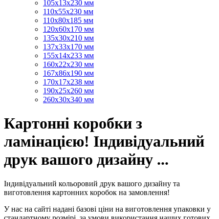
105х13х230 мм
110х55х230 мм
110х80х185 мм
120х60х170 мм
135х30х210 мм
137х33х170 мм
155х14х233 мм
160х22х230 мм
167х86х190 мм
170х17х238 мм
190х25х260 мм
260х30х340 мм
Картонні коробки з
ламінацією! Індивідуальний
друк вашого дизайну ...
Індивідуальний кольоровий друк вашого дизайну та
виготовлення картонних коробок на замовлення!
У нас на сайті надані базові ціни на виготовлення упаковки у
стандартному розмірі, за умови використання наших готових