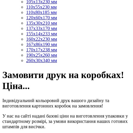
105х13х230 мм
110х55х230 мм
110х80х185 мм
120х60х170 мм
135х30х210 мм
137х33х170 мм
155х14х233 мм
160х22х230 мм
167х86х190 мм
170х17х238 мм
190х25х260 мм
260х30х340 мм
Замовити друк на коробках!
Ціна...
Індивідуальний кольоровий друк вашого дизайну та
виготовлення картонних коробок на замовлення!
У нас на сайті надані базові ціни на виготовлення упаковки у
стандартному розмірі, за умови використання наших готових
штампів для висічки.