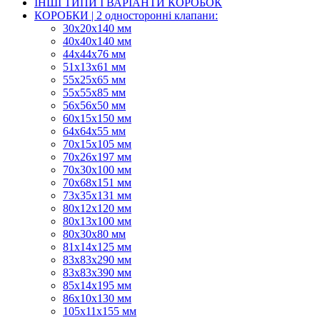
ІНШІ ТИПИ І ВАРІАНТИ КОРОБОК
КОРОБКИ | 2 односторонні клапани:
30x20x140 мм
40x40x140 мм
44х44х76 мм
51x13x61 мм
55х25х65 мм
55х55х85 мм
56х56х50 мм
60х15х150 мм
64х64х55 мм
70х15х105 мм
70х26х197 мм
70х30х100 мм
70х68х151 мм
73х35х131 мм
80х12х120 мм
80х13х100 мм
80х30х80 мм
81х14х125 мм
83х83х290 мм
83х83х390 мм
85х14х195 мм
86х10х130 мм
105х11х155 мм