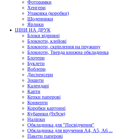
Фоторамки
Хенгери
Упаковка (коробки)
Щоденники
Ярлики
ЦІНИ НА ДРУК
Блоки відривні
Блокноти, клейові
Блокноти, скріплення на пружину
Блокноти, Тверда книжна обкладинка
Блотери
Буклети
Воблери
Диспенсери
Зошити
Календарі
Карти
Кепки паперові
Конверти
Коробки картонні
Кубарики (9х9см)
Наліпки
Обкладинка для "Посвідчення"
Обкладинка для вручення А4, А5, А6 ...
Пакети паперові