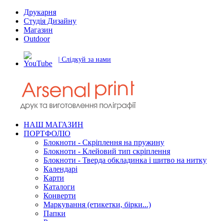
Друкарня
Студія Дизайну
Магазин
Outdoor
| Слідкуй за нами
НАШ МАГАЗИН
ПОРТФОЛІО
Блокноти - Скріплення на пружину
Блокноти - Клейовий тип скріплення
Блокноти - Тверда обкладинка і шитво на нитку
Календарі
Карти
Каталоги
Конверти
Маркування (етикетки, бірки...)
Папки