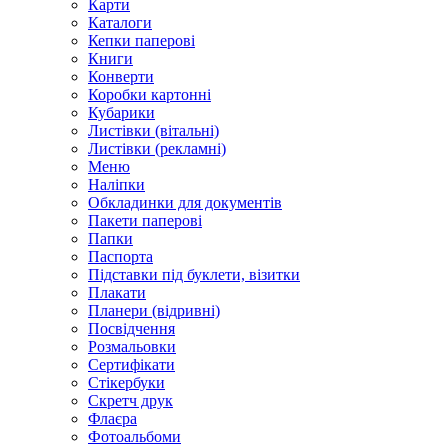
Карти
Каталоги
Кепки паперові
Книги
Конверти
Коробки картонні
Кубарики
Листівки (вітальні)
Листівки (рекламні)
Меню
Наліпки
Обкладинки для документів
Пакети паперові
Папки
Паспорта
Підставки під буклети, візитки
Плакати
Планери (відривні)
Посвідчення
Розмальовки
Сертифікати
Стікербуки
Скретч друк
Флаєра
Фотоальбоми