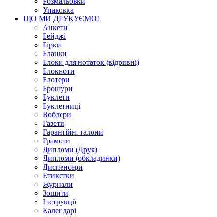
Розмальовки
Упаковка
ЩО МИ ДРУКУЄМО!
Анкети
Бейджі
Бірки
Бланки
Блоки для нотаток (відривні)
Блокноти
Блотери
Брошури
Буклети
Буклетниці
Воблери
Газети
Гарантійні талони
Грамоти
Дипломи (Друк)
Дипломи (обкладинки)
Диспенсери
Етикетки
Журнали
Зошити
Інструкції
Календарі