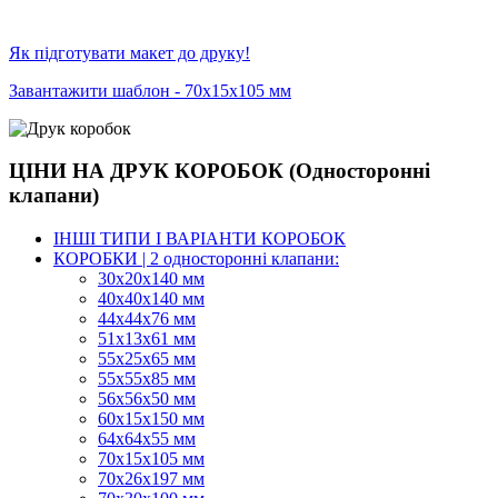
Як підготувати макет до друку!
Завантажити шаблон - 70х15х105 мм
ЦІНИ НА ДРУК КОРОБОК (Односторонні
клапани)
ІНШІ ТИПИ І ВАРІАНТИ КОРОБОК
КОРОБКИ | 2 односторонні клапани:
30x20x140 мм
40x40x140 мм
44х44х76 мм
51x13x61 мм
55х25х65 мм
55х55х85 мм
56х56х50 мм
60х15х150 мм
64х64х55 мм
70х15х105 мм
70х26х197 мм