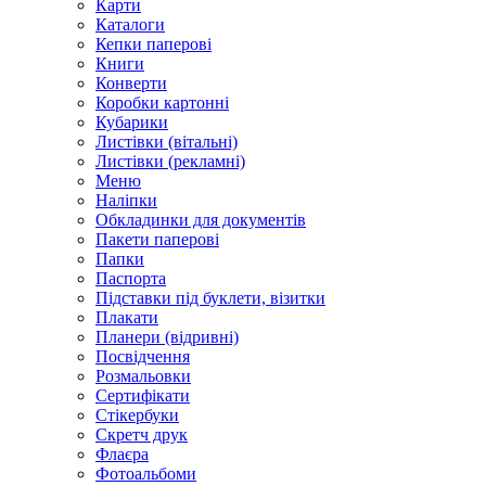
Карти
Каталоги
Кепки паперові
Книги
Конверти
Коробки картонні
Кубарики
Листівки (вітальні)
Листівки (рекламні)
Меню
Наліпки
Обкладинки для документів
Пакети паперові
Папки
Паспорта
Підставки під буклети, візитки
Плакати
Планери (відривні)
Посвідчення
Розмальовки
Сертифікати
Стікербуки
Скретч друк
Флаєра
Фотоальбоми