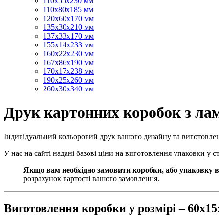
110х55х230 мм
110х80х185 мм
120х60х170 мм
135х30х210 мм
137х33х170 мм
155х14х233 мм
160х22х230 мм
167х86х190 мм
170х17х238 мм
190х25х260 мм
260х30х340 мм
Друк картонних коробок з лам
Індивідуальний кольоровий друк вашого дизайну та виготовле
У нас на сайті надані базові ціни на виготовлення упаковки у 
Якщо вам необхідно замовити коробки, або упаковку в
розрахунок вартості вашого замовлення.
Виготовлення коробки у розмірі – 60х1