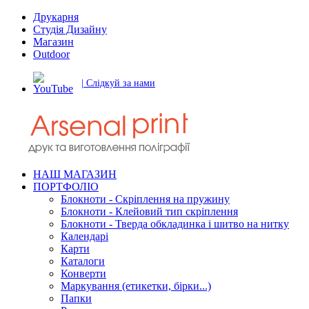
Друкарня
Студія Дизайну
Магазин
Outdoor
| Слідкуй за нами
НАШ МАГАЗИН
ПОРТФОЛІО
Блокноти - Скріплення на пружину
Блокноти - Клейовий тип скріплення
Блокноти - Тверда обкладинка і шитво на нитку
Календарі
Карти
Каталоги
Конверти
Маркування (етикетки, бірки...)
Папки