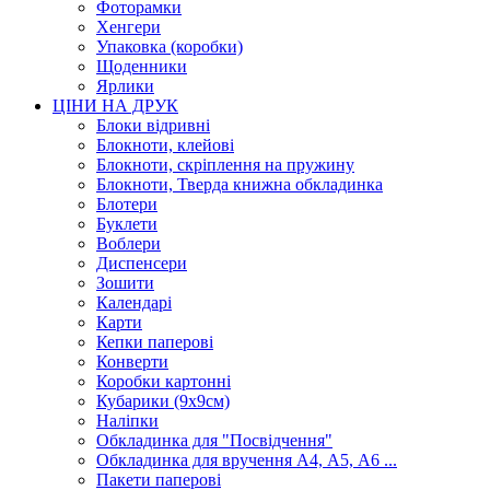
Фоторамки
Хенгери
Упаковка (коробки)
Щоденники
Ярлики
ЦІНИ НА ДРУК
Блоки відривні
Блокноти, клейові
Блокноти, скріплення на пружину
Блокноти, Тверда книжна обкладинка
Блотери
Буклети
Воблери
Диспенсери
Зошити
Календарі
Карти
Кепки паперові
Конверти
Коробки картонні
Кубарики (9х9см)
Наліпки
Обкладинка для "Посвідчення"
Обкладинка для вручення А4, А5, А6 ...
Пакети паперові