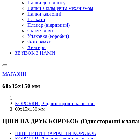
Папки до підпису
Папки з кільцевим механізмом
Папки картонні
Плакати
Планер (відривний)
Скретч друк
Упаковка (коробки)
Фоторамки
Хенгери
ЗВ'ЯЗОК З НАМИ
МАГАЗИН
60х15х150 мм
КОРОБКИ | 2 односторонні клапани:
60х15х150 мм
ЦІНИ НА ДРУК КОРОБОК (Односторонні клапа
ІНШІ ТИПИ І ВАРІАНТИ КОРОБОК
КОРОБКИ | 2 односторонні клапани: