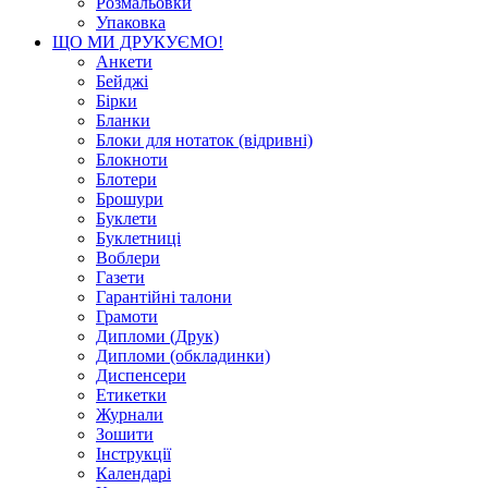
Розмальовки
Упаковка
ЩО МИ ДРУКУЄМО!
Анкети
Бейджі
Бірки
Бланки
Блоки для нотаток (відривні)
Блокноти
Блотери
Брошури
Буклети
Буклетниці
Воблери
Газети
Гарантійні талони
Грамоти
Дипломи (Друк)
Дипломи (обкладинки)
Диспенсери
Етикетки
Журнали
Зошити
Інструкції
Календарі