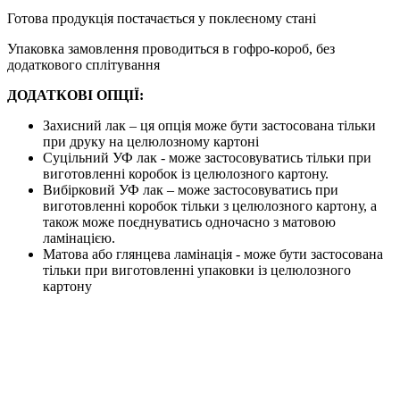
Готова продукція постачається у поклеєному стані
Упаковка замовлення проводиться в гофро-короб, без
додаткового сплітування
ДОДАТКОВІ ОПЦІЇ:
Захисний лак – ця опція може бути застосована тільки
при друку на целюлозному картоні
Суцільний УФ лак - може застосовуватись тільки при
виготовленні коробок із целюлозного картону.
Вибірковий УФ лак – може застосовуватись при
виготовленні коробок тільки з целюлозного картону, а
також може поєднуватись одночасно з матовою
ламінацією.
Матова або глянцева ламінація - може бути застосована
тільки при виготовленні упаковки із целюлозного
картону