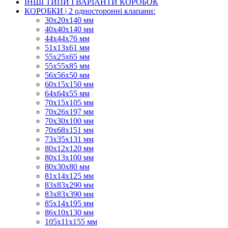
ІНШІ ТИПИ І ВАРІАНТИ КОРОБОК
КОРОБКИ | 2 односторонні клапани:
30x20x140 мм
40x40x140 мм
44х44х76 мм
51x13x61 мм
55х25х65 мм
55х55х85 мм
56х56х50 мм
60х15х150 мм
64х64х55 мм
70х15х105 мм
70х26х197 мм
70х30х100 мм
70х68х151 мм
73х35х131 мм
80х12х120 мм
80х13х100 мм
80х30х80 мм
81х14х125 мм
83х83х290 мм
83х83х390 мм
85х14х195 мм
86х10х130 мм
105х11х155 мм