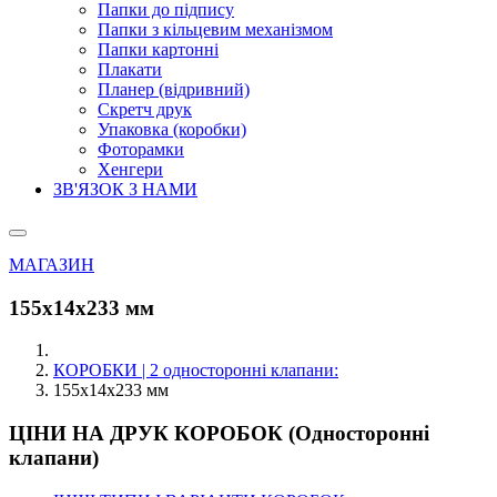
Папки до підпису
Папки з кільцевим механізмом
Папки картонні
Плакати
Планер (відривний)
Скретч друк
Упаковка (коробки)
Фоторамки
Хенгери
ЗВ'ЯЗОК З НАМИ
МАГАЗИН
155х14х233 мм
КОРОБКИ | 2 односторонні клапани:
155х14х233 мм
ЦІНИ НА ДРУК КОРОБОК (Односторонні
клапани)