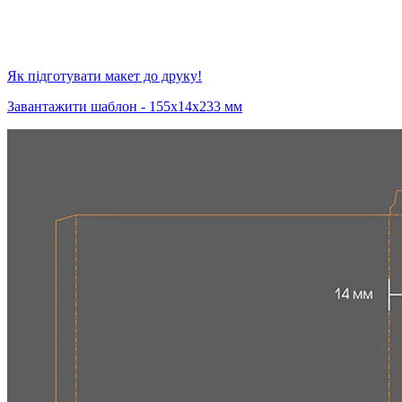
Як підготувати макет до друку!
Завантажити шаблон - 155х14х233 мм