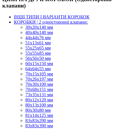
клапани)
ІНШІ ТИПИ І ВАРІАНТИ КОРОБОК
КОРОБКИ | 2 односторонні клапани:
30x20x140 мм
40x40x140 мм
44х44х76 мм
51x13x61 мм
55х25х65 мм
55х55х85 мм
56х56х50 мм
60х15х150 мм
64х64х55 мм
70х15х105 мм
70х26х197 мм
70х30х100 мм
70х68х151 мм
73х35х131 мм
80х12х120 мм
80х13х100 мм
80х30х80 мм
81х14х125 мм
83х83х290 мм
83х83х390 мм