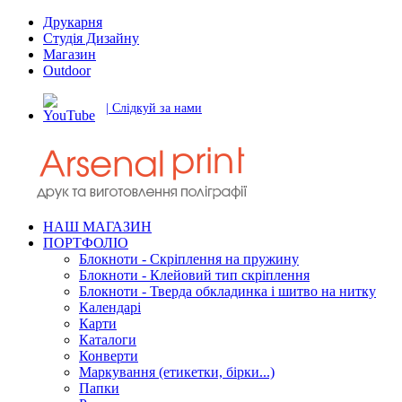
Друкарня
Студія Дизайну
Магазин
Outdoor
| Слідкуй за нами
НАШ МАГАЗИН
ПОРТФОЛІО
Блокноти - Скріплення на пружину
Блокноти - Клейовий тип скріплення
Блокноти - Тверда обкладинка і шитво на нитку
Календарі
Карти
Каталоги
Конверти
Маркування (етикетки, бірки...)
Папки