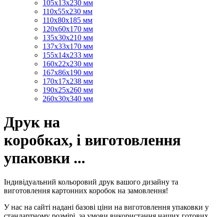
105х13х230 мм
110х55х230 мм
110х80х185 мм
120х60х170 мм
135х30х210 мм
137х33х170 мм
155х14х233 мм
160х22х230 мм
167х86х190 мм
170х17х238 мм
190х25х260 мм
260х30х340 мм
Друк на
коробках, і виготовлення
упаковки ...
Індивідуальний кольоровий друк вашого дизайну та
виготовлення картонних коробок на замовлення!
У нас на сайті надані базові ціни на виготовлення упаковки у
стандартному розмірі, за умови використання наших готових