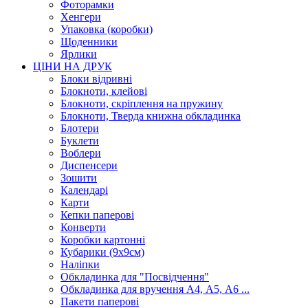
Фоторамки
Хенгери
Упаковка (коробки)
Щоденники
Ярлики
ЦІНИ НА ДРУК
Блоки відривні
Блокноти, клейові
Блокноти, скріплення на пружину
Блокноти, Тверда книжна обкладинка
Блотери
Буклети
Воблери
Диспенсери
Зошити
Календарі
Карти
Кепки паперові
Конверти
Коробки картонні
Кубарики (9х9см)
Наліпки
Обкладинка для "Посвідчення"
Обкладинка для вручення А4, А5, А6 ...
Пакети паперові