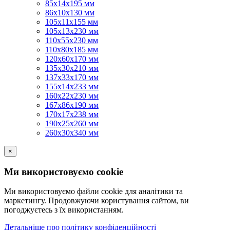
85х14х195 мм
86х10х130 мм
105х11х155 мм
105х13х230 мм
110х55х230 мм
110х80х185 мм
120х60х170 мм
135х30х210 мм
137х33х170 мм
155х14х233 мм
160х22х230 мм
167х86х190 мм
170х17х238 мм
190х25х260 мм
260х30х340 мм
×
Ми використовуємо cookie
Ми використовуємо файли cookie для аналітики та
маркетингу. Продовжуючи користування сайтом, ви
погоджуєтесь з їх використанням.
Детальніше про політику конфіденційності