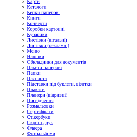
Карти
Каталоги
Кепки паперові
Книги
Конверти
Коробки картонні
Кубарики
Листівки (вітальні)
Листівки (рекламні)
Меню
Наліпки
Обкладинки для документів
Пакети паперові
Папки
Паспорта
Підставки під буклети, візитки
Плакати
Планери (відривні)
Посвідчення
Розмальовки
Сертифікати
Стікербуки
Скретч друк
Флаєра
Фотоальбоми