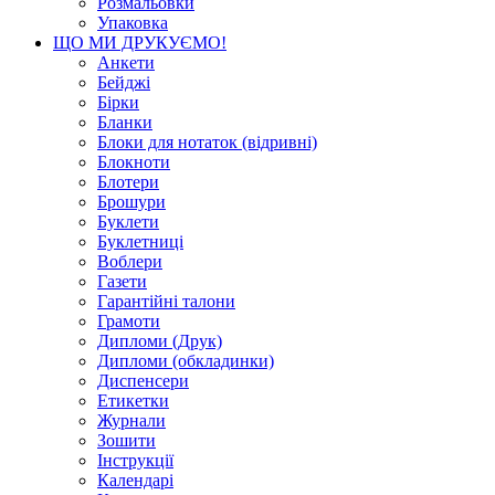
Розмальовки
Упаковка
ЩО МИ ДРУКУЄМО!
Анкети
Бейджі
Бірки
Бланки
Блоки для нотаток (відривні)
Блокноти
Блотери
Брошури
Буклети
Буклетниці
Воблери
Газети
Гарантійні талони
Грамоти
Дипломи (Друк)
Дипломи (обкладинки)
Диспенсери
Етикетки
Журнали
Зошити
Інструкції
Календарі