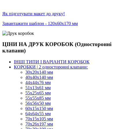
Як підготувати макет до друку!
Завантажити шаблон - 120х60х170 мм
ЦІНИ НА ДРУК КОРОБОК (Односторонні
клапани)
ІНШІ ТИПИ І ВАРІАНТИ КОРОБОК
КОРОБКИ | 2 односторонні клапани:
30x20x140 мм
40x40x140 мм
44х44х76 мм
51x13x61 мм
55х25х65 мм
55х55х85 мм
56х56х50 мм
60х15х150 мм
64х64х55 мм
70х15х105 мм
70х26х197 мм