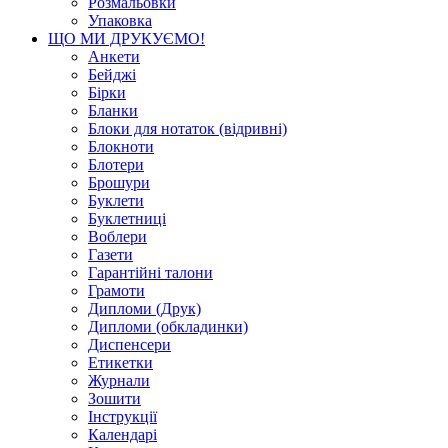
Розмальовки
Упаковка
ЩО МИ ДРУКУЄМО!
Анкети
Бейджі
Бірки
Бланки
Блоки для нотаток (відривні)
Блокноти
Блотери
Брошури
Буклети
Буклетниці
Воблери
Газети
Гарантійні талони
Грамоти
Дипломи (Друк)
Дипломи (обкладинки)
Диспенсери
Етикетки
Журнали
Зошити
Інструкції
Календарі