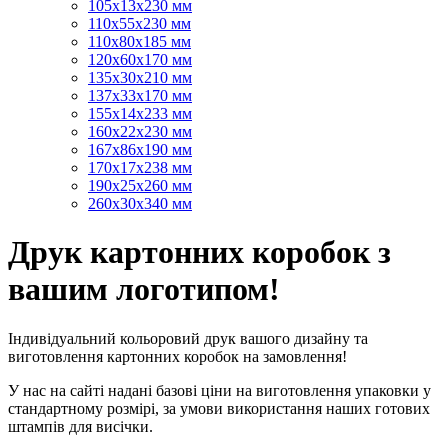
105х13х230 мм
110х55х230 мм
110х80х185 мм
120х60х170 мм
135х30х210 мм
137х33х170 мм
155х14х233 мм
160х22х230 мм
167х86х190 мм
170х17х238 мм
190х25х260 мм
260х30х340 мм
Друк картонних коробок з
вашим логотипом!
Індивідуальний кольоровий друк вашого дизайну та
виготовлення картонних коробок на замовлення!
У нас на сайті надані базові ціни на виготовлення упаковки у
стандартному розмірі, за умови використання наших готових
штампів для висічки.