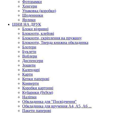
Фоторамки
Хенгери
Упаковка (коробки)
Щоденники
Ярлики
ЦІНИ НА ДРУК
Блоки відривні
Блокноти, клейові
Блокноти, скріплення на пружину
Блокноти, Тверда книжна обкладинка
Блотери
Буклети
Воблери
Диспенсери
Зошити
Календарі
Карти
Кепки паперові
Конверти
Коробки картонні
Кубарики (9х9см)
Наліпки
Обкладинка для "Посвідчення"
Обкладинка для вручення А4, А5, А6 ...
Пакети паперові