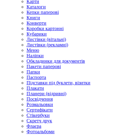
Карти
Каталоги
Кепки паперові
Книги
Конверти
Коробки картонні
Кубарики
Листівки (вітальні)
Листівки (рекламні)
Меню
Наліпки
Обкладинки для документів
Пакети паперові
Папки
Паспорта
Підставки під буклети, візитки
Плакати
Планери (відривні)
Посвідчення
Розмальовки
Сертифікати
Стікербуки
Скретч друк
Флаєра
Фотоальбоми