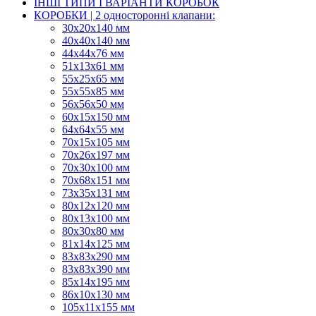
ІНШІ ТИПИ І ВАРІАНТИ КОРОБОК
КОРОБКИ | 2 односторонні клапани:
30x20x140 мм
40x40x140 мм
44х44х76 мм
51x13x61 мм
55х25х65 мм
55х55х85 мм
56х56х50 мм
60х15х150 мм
64х64х55 мм
70х15х105 мм
70х26х197 мм
70х30х100 мм
70х68х151 мм
73х35х131 мм
80х12х120 мм
80х13х100 мм
80х30х80 мм
81х14х125 мм
83х83х290 мм
83х83х390 мм
85х14х195 мм
86х10х130 мм
105х11х155 мм