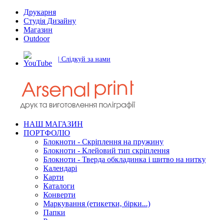
Друкарня
Студія Дизайну
Магазин
Outdoor
| Слідкуй за нами
НАШ МАГАЗИН
ПОРТФОЛІО
Блокноти - Скріплення на пружину
Блокноти - Клейовий тип скріплення
Блокноти - Тверда обкладинка і шитво на нитку
Календарі
Карти
Каталоги
Конверти
Маркування (етикетки, бірки...)
Папки