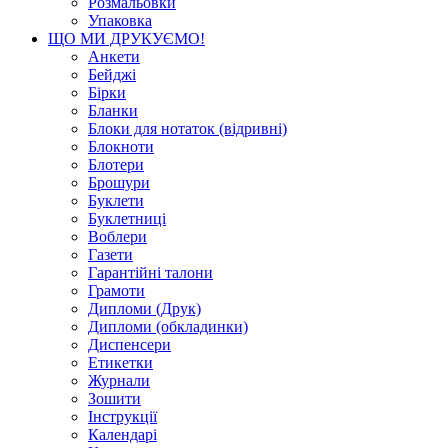
Розмальовки
Упаковка
ЩО МИ ДРУКУЄМО!
Анкети
Бейджі
Бірки
Бланки
Блоки для нотаток (відривні)
Блокноти
Блотери
Брошури
Буклети
Буклетниці
Воблери
Газети
Гарантійні талони
Грамоти
Дипломи (Друк)
Дипломи (обкладинки)
Диспенсери
Етикетки
Журнали
Зошити
Інструкції
Календарі