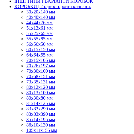
ІНШІ ТИПИ І ВАРІАНТИ КОРОБОК
КОРОБКИ | 2 односторонні клапани:
30x20x140 мм
40x40x140 мм
44х44х76 мм
51x13x61 мм
55х25х65 мм
55х55х85 мм
56х56х50 мм
60х15х150 мм
64х64х55 мм
70х15х105 мм
70х26х197 мм
70х30х100 мм
70х68х151 мм
73х35х131 мм
80х12х120 мм
80х13х100 мм
80х30х80 мм
81х14х125 мм
83х83х290 мм
83х83х390 мм
85х14х195 мм
86х10х130 мм
105х11х155 мм