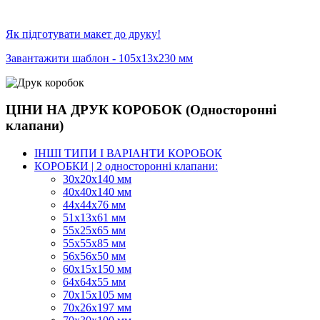
Як підготувати макет до друку!
Завантажити шаблон - 105х13х230 мм
ЦІНИ НА ДРУК КОРОБОК (Односторонні
клапани)
ІНШІ ТИПИ І ВАРІАНТИ КОРОБОК
КОРОБКИ | 2 односторонні клапани:
30x20x140 мм
40x40x140 мм
44х44х76 мм
51x13x61 мм
55х25х65 мм
55х55х85 мм
56х56х50 мм
60х15х150 мм
64х64х55 мм
70х15х105 мм
70х26х197 мм