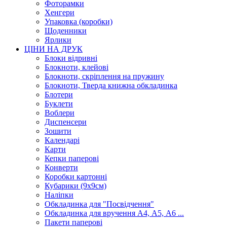
Фоторамки
Хенгери
Упаковка (коробки)
Щоденники
Ярлики
ЦІНИ НА ДРУК
Блоки відривні
Блокноти, клейові
Блокноти, скріплення на пружину
Блокноти, Тверда книжна обкладинка
Блотери
Буклети
Воблери
Диспенсери
Зошити
Календарі
Карти
Кепки паперові
Конверти
Коробки картонні
Кубарики (9х9см)
Наліпки
Обкладинка для "Посвідчення"
Обкладинка для вручення А4, А5, А6 ...
Пакети паперові