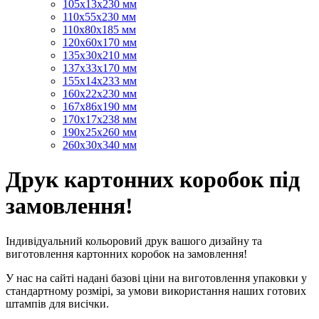
105х13х230 мм
110х55х230 мм
110х80х185 мм
120х60х170 мм
135х30х210 мм
137х33х170 мм
155х14х233 мм
160х22х230 мм
167х86х190 мм
170х17х238 мм
190х25х260 мм
260х30х340 мм
Друк картонних коробок під
замовлення!
Індивідуальний кольоровий друк вашого дизайну та
виготовлення картонних коробок на замовлення!
У нас на сайті надані базові ціни на виготовлення упаковки у
стандартному розмірі, за умови використання наших готових
штампів для висічки.