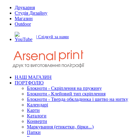
Друкарня
Студія Дизайну
Магазин
Outdoor
| Слідкуй за нами
НАШ МАГАЗИН
ПОРТФОЛІО
Блокноти - Скріплення на пружину
Блокноти - Клейовий тип скріплення
Блокноти - Тверда обкладинка і шитво на нитку
Календарі
Карти
Каталоги
Конверти
Маркування (етикетки, бірки...)
Папки