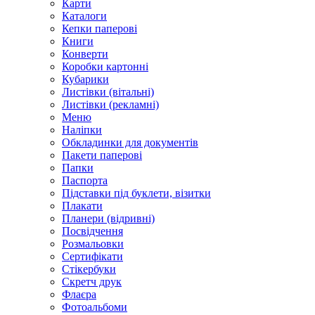
Карти
Каталоги
Кепки паперові
Книги
Конверти
Коробки картонні
Кубарики
Листівки (вітальні)
Листівки (рекламні)
Меню
Наліпки
Обкладинки для документів
Пакети паперові
Папки
Паспорта
Підставки під буклети, візитки
Плакати
Планери (відривні)
Посвідчення
Розмальовки
Сертифікати
Стікербуки
Скретч друк
Флаєра
Фотоальбоми