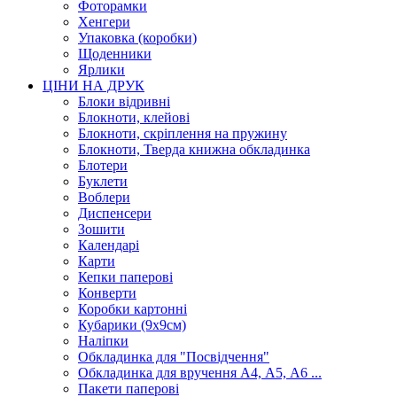
Фоторамки
Хенгери
Упаковка (коробки)
Щоденники
Ярлики
ЦІНИ НА ДРУК
Блоки відривні
Блокноти, клейові
Блокноти, скріплення на пружину
Блокноти, Тверда книжна обкладинка
Блотери
Буклети
Воблери
Диспенсери
Зошити
Календарі
Карти
Кепки паперові
Конверти
Коробки картонні
Кубарики (9х9см)
Наліпки
Обкладинка для "Посвідчення"
Обкладинка для вручення А4, А5, А6 ...
Пакети паперові