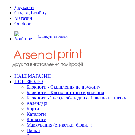
Друкарня
Студія Дизайну
Магазин
Outdoor
| Слідкуй за нами
НАШ МАГАЗИН
ПОРТФОЛІО
Блокноти - Скріплення на пружину
Блокноти - Клейовий тип скріплення
Блокноти - Тверда обкладинка і шитво на нитку
Календарі
Карти
Каталоги
Конверти
Маркування (етикетки, бірки...)
Папки