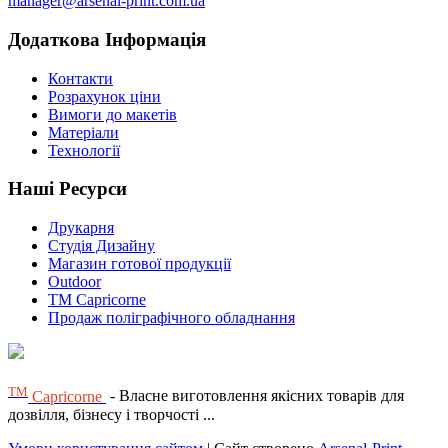
manager@arsenal-print.com.ua
Додаткова Інформація
Контакти
Розрахунок ціни
Вимоги до макетів
Матеріали
Технології
Наші Ресурси
Друкарня
Студія Дизайну
Магазин готової продукції
Outdoor
TM Capricorne
Продаж поліграфічного обладнання
ТМ
Capricorne
- Власне виготовлення якісних товарів для
дозвілля, бізнесу і творчості ...