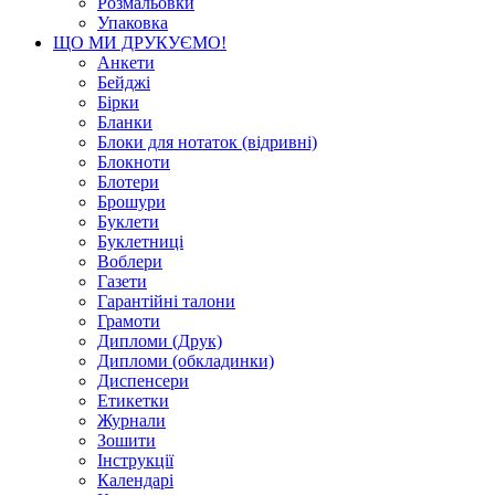
Розмальовки
Упаковка
ЩО МИ ДРУКУЄМО!
Анкети
Бейджі
Бірки
Бланки
Блоки для нотаток (відривні)
Блокноти
Блотери
Брошури
Буклети
Буклетниці
Воблери
Газети
Гарантійні талони
Грамоти
Дипломи (Друк)
Дипломи (обкладинки)
Диспенсери
Етикетки
Журнали
Зошити
Інструкції
Календарі