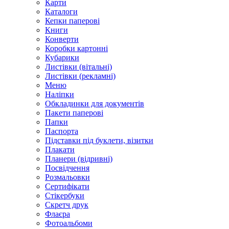
Карти
Каталоги
Кепки паперові
Книги
Конверти
Коробки картонні
Кубарики
Листівки (вітальні)
Листівки (рекламні)
Меню
Наліпки
Обкладинки для документів
Пакети паперові
Папки
Паспорта
Підставки під буклети, візитки
Плакати
Планери (відривні)
Посвідчення
Розмальовки
Сертифікати
Стікербуки
Скретч друк
Флаєра
Фотоальбоми