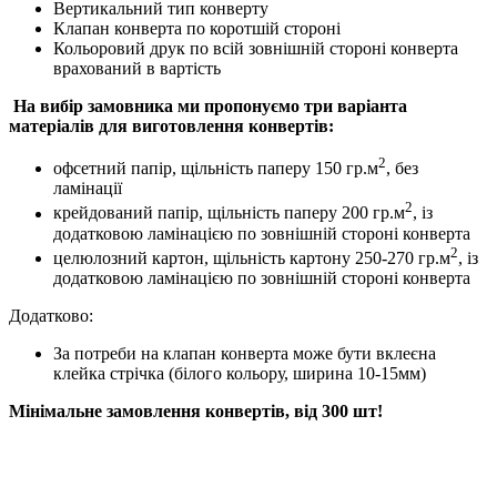
Вертикальний тип конверту
Клапан конверта по коротшій стороні
Кольоровий друк по всій зовнішній стороні конверта
врахований в вартість
На вибір замовника ми пропонуємо три варіанта
матеріалів для виготовлення конвертів:
2
офсетний папір, щільність паперу 150 гр.м
, без
ламінації
2
крейдований папір, щільність паперу 200 гр.м
, із
додатковою ламінацією по зовнішній стороні конверта
2
целюлозний картон, щільність картону 250-270 гр.м
, із
додатковою ламінацією по зовнішній стороні конверта
Додатково:
За потреби на клапан конверта може бути вклеєна
клейка стрічка (білого кольору, ширина 10-15мм)
Мінімальне замовлення конвертів, від 300 шт!