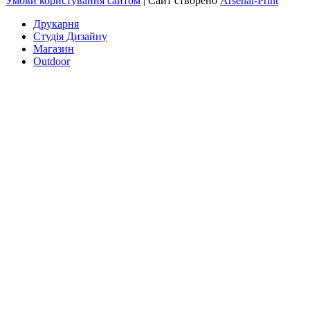
Умови користування сайтом
| Сайт створено
Arsenal-Print
Друкарня
Студія Дизайну
Магазин
Outdoor