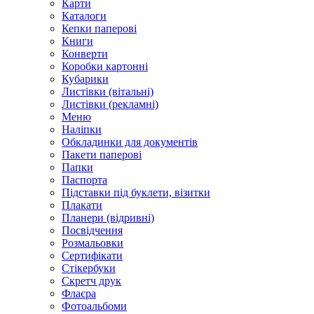
Карти
Каталоги
Кепки паперові
Книги
Конверти
Коробки картонні
Кубарики
Листівки (вітальні)
Листівки (рекламні)
Меню
Наліпки
Обкладинки для документів
Пакети паперові
Папки
Паспорта
Підставки під буклети, візитки
Плакати
Планери (відривні)
Посвідчення
Розмальовки
Сертифікати
Стікербуки
Скретч друк
Флаєра
Фотоальбоми