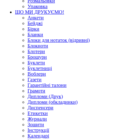
Розмальовки
Упаковка
ЩО МИ ДРУКУЄМО!
Анкети
Бейджі
Бірки
Бланки
Блоки для нотаток (відривні)
Блокноти
Блотери
Брошури
Буклети
Буклетниці
Воблери
Газети
Гарантійні талони
Грамоти
Дипломи (Друк)
Дипломи (обкладинки)
Диспенсери
Етикетки
Журнали
Зошити
Інструкції
Календарі