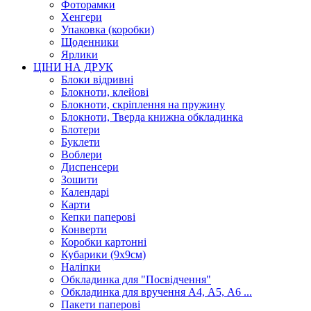
Фоторамки
Хенгери
Упаковка (коробки)
Щоденники
Ярлики
ЦІНИ НА ДРУК
Блоки відривні
Блокноти, клейові
Блокноти, скріплення на пружину
Блокноти, Тверда книжна обкладинка
Блотери
Буклети
Воблери
Диспенсери
Зошити
Календарі
Карти
Кепки паперові
Конверти
Коробки картонні
Кубарики (9х9см)
Наліпки
Обкладинка для "Посвідчення"
Обкладинка для вручення А4, А5, А6 ...
Пакети паперові