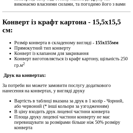
виконаємо власними силами, та погодимо його з вами
Конверт із крафт картона - 15,5х15,5
см:
Розмір конверта в складеному вигляді
- 155х155мм
Прямокутний тип конверту
Конверт із клапаном для закривання
Конверт виготовляється із крафт картону, щільність 250
2
гр.м
Друк на конвертах:
За потреби ви можете замовити послугу додаткового
нанесення на конвертах, у вигляді друку
Вартість в таблиці вказана за друк в 1 колір - Чорний,
або червоний (* інші кольори за узгодженням)
В ціну входить друк лицевої частини конверта
Площа друку лицевої частини конверту не має
перевищувати за розмірами більше ніж 50% розміру
конверта