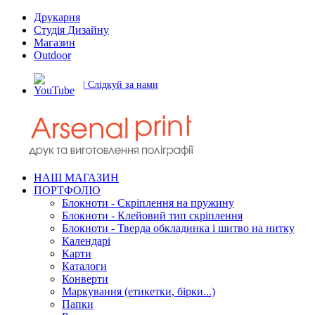
Друкарня
Студія Дизайну
Магазин
Outdoor
| Слідкуй за нами
НАШ МАГАЗИН
ПОРТФОЛІО
Блокноти - Скріплення на пружину
Блокноти - Клейовий тип скріплення
Блокноти - Тверда обкладинка і шитво на нитку
Календарі
Карти
Каталоги
Конверти
Маркування (етикетки, бірки...)
Папки