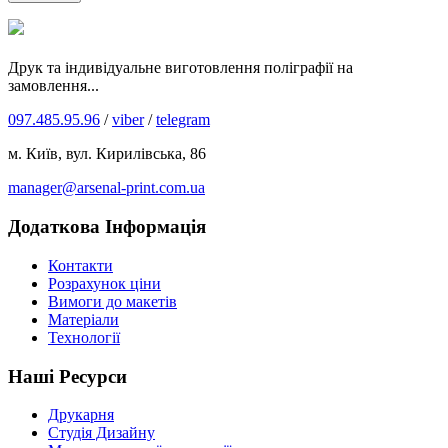
Друк та індивідуальне виготовлення поліграфії на
замовлення...
097.485.95.96
/
viber
/
telegram
м. Київ, вул. Кирилівська, 86
manager@arsenal-print.com.ua
Додаткова Інформація
Контакти
Розрахунок ціни
Вимоги до макетів
Матеріали
Технології
Наші Ресурси
Друкарня
Студія Дизайну