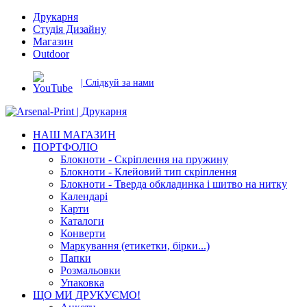
Друкарня
Студія Дизайну
Магазин
Outdoor
| Слідкуй за нами
НАШ МАГАЗИН
ПОРТФОЛІО
Блокноти - Скріплення на пружину
Блокноти - Клейовий тип скріплення
Блокноти - Тверда обкладинка і шитво на нитку
Календарі
Карти
Каталоги
Конверти
Маркування (етикетки, бірки...)
Папки
Розмальовки
Упаковка
ЩО МИ ДРУКУЄМО!