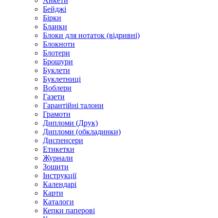
Анкети
Бейджі
Бірки
Бланки
Блоки для нотаток (відривні)
Блокноти
Блотери
Брошури
Буклети
Буклетниці
Воблери
Газети
Гарантійні талони
Грамоти
Дипломи (Друк)
Дипломи (обкладинки)
Диспенсери
Етикетки
Журнали
Зошити
Інструкції
Календарі
Карти
Каталоги
Кепки паперові