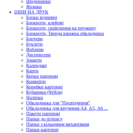
Щоденники
Ярлики
ЦІНИ НА ДРУК
Блоки відривні
Блокноти, клейові
Блокноти, скріплення на пружину
Блокноти, Тверда книжна обкладинка
Блотери
Буклети
Воблери
Диспенсери
Зошити
Календарі
Карти
Кепки паперові
Конверти
Коробки картонні
Кубарики (9х9см)
Наліпки
Обкладинка для "Посвідчення"
Обкладинка для вручення А4, А5, А6 ...
Пакети паперові
Папки до підпису
Папки з кільцевим механізмом
Папки картонні