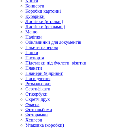
Книги
Конверти
Коробки картонні
Кубарики
Листівки (вітальні)
Листівки (рекламні)
Меню
Наліпки
Обкладинки для документів
Пакети паперові
Папки
Паспорта
Підставки під буклети, візитки
Плакати
Планери (відривні)
Посвідчення
Розмальовки
Сертифікати
Стікербуки
Скретч друк
Флаєра
Фотоальбоми
Фоторамки
Хенгери
Упаковка (коробки)