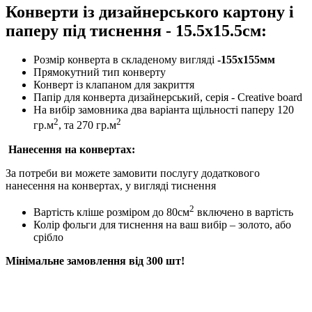
Конверти із дизайнерського картону і
паперу під тиснення - 15.5х15.5см:
Розмір конверта в складеному вигляді
-155х155мм
Прямокутний тип конверту
Конверт із клапаном для закриття
Папір для конверта дизайнерський, серія - Creative board
На вибір замовника два варіанта щільності паперу 120
2
2
гр.м
, та 270 гр.м
Нанесення на конвертах:
За потреби ви можете замовити послугу додаткового
нанесення на конвертах, у вигляді тиснення
2
Вартість кліше розміром до 80см
включено в вартість
Колір фольги для тиснення на ваш вибір – золото, або
срібло
Мінімальне замовлення від 300 шт!