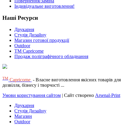
Повернення/Заміна
Індивідуальне виготовлення!
Наші Ресурси
Друкарня
Студія Дизайну
Магазин готової продукції
Outdoor
TM Capricorne
Продаж поліграфічного обладнання
ТМ
Capricorne
- Власне виготовлення якісних товарів для
дозвілля, бізнесу і творчості ...
Умови користування сайтом
| Сайт створено
Arsenal-Print
Друкарня
Студія Дизайну
Магазин
Outdoor