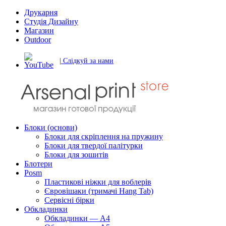
Друкарня
Студія Дизайну
Магазин
Outdoor
| Слідкуй за нами
Блоки (основи)
Блоки для скріплення на пружину
Блоки для твердої палітурки
Блоки для зошитів
Блотери
Posm
Пластикові ніжки для воблерів
Євровішаки (тримачі Hang Tab)
Сервісні бірки
Обкладинки
Обкладинки — А4