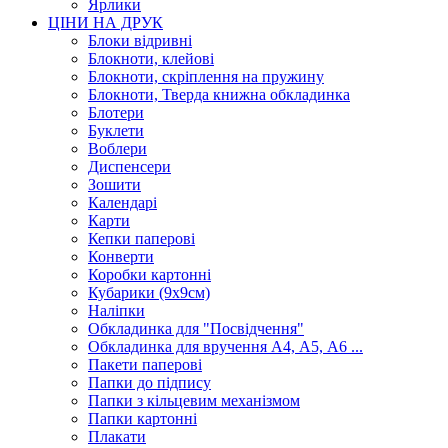
Ярлики
ЦІНИ НА ДРУК
Блоки відривні
Блокноти, клейові
Блокноти, скріплення на пружину
Блокноти, Тверда книжна обкладинка
Блотери
Буклети
Воблери
Диспенсери
Зошити
Календарі
Карти
Кепки паперові
Конверти
Коробки картонні
Кубарики (9х9см)
Наліпки
Обкладинка для "Посвідчення"
Обкладинка для вручення А4, А5, А6 ...
Пакети паперові
Папки до підпису
Папки з кільцевим механізмом
Папки картонні
Плакати