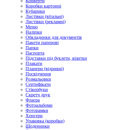
Конверти
Коробки картонні
Кубарики
Листівки (вітальні)
Листівки (рекламні)
Меню
Наліпки
Обкладинки для документів
Пакети паперові
Папки
Паспорта
Підставки під буклети, візитки
Плакати
Планери (відривні)
Посвідчення
Розмальовки
Сертифікати
Стікербуки
Скретч друк
Флаєра
Фотоальбоми
Фоторамки
Хенгери
Упаковка (коробки)
Щоденники