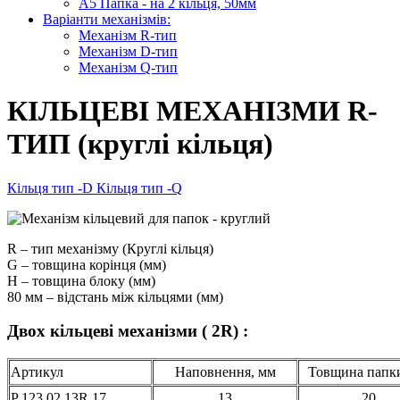
А5 Папка - на 2 кільця, 50мм
Варіанти механізмів:
Механізм R-тип
Механізм D-тип
Механізм Q-тип
КІЛЬЦЕВІ МЕХАНІЗМИ R-
ТИП (круглі кільця)
Кільця тип -D
Кільця тип -Q
R – тип механізму (Круглі кільця)
G – товщина корінця (мм)
H – товщина блоку (мм)
80 мм – відстань між кільцями (мм)
Двох кільцеві механізми ( 2R) :
Артикул
Наповнення, мм
Товщина папк
P 123 02 13R 17
13
20