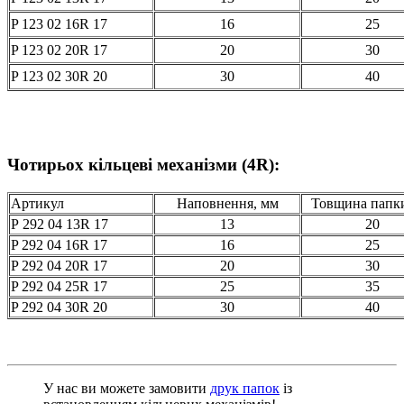
P 123 02 16R 17
16
25
P 123 02 20R 17
20
30
P 123 02 30R 20
30
40
Чотирьох кільцеві механізми (4R):
Артикул
Наповнення, мм
Товщина папк
P 292 04 13R 17
13
20
P 292 04 16R 17
16
25
P 292 04 20R 17
20
30
P 292 04 25R 17
25
35
P 292 04 30R 20
30
40
У нас ви можете замовити
друк папок
із