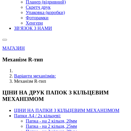
Планер (відривний)
Скретч друк
Упаковка (коробки)
Фоторамки
Хенгери
ЗВ'ЯЗОК З НАМИ
МАГАЗИН
Механізм R-тип
Варіанти механізмів:
Механізм R-тип
ЦІНИ НА ДРУК ПАПОК З КІЛЬЦЕВИМ
МЕХАНІЗМОМ
ЦІНИ НА ПАПКИ З КІЛЬЦЕВИМ МЕХАНІЗМОМ
Папки А4 / 2х кільцеві:
Папка - на 2 кільця, 20мм
Папка - на 2 кільця, 25мм