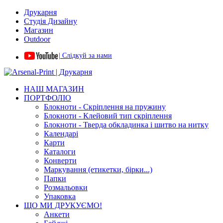
Друкарня
Студія Дизайну
Магазин
Outdoor
| Слідкуй за нами
НАШ МАГАЗИН
ПОРТФОЛІО
Блокноти - Скріплення на пружину
Блокноти - Клейовий тип скріплення
Блокноти - Тверда обкладинка і шитво на нитку
Календарі
Карти
Каталоги
Конверти
Маркування (етикетки, бірки...)
Папки
Розмальовки
Упаковка
ЩО МИ ДРУКУЄМО!
Анкети