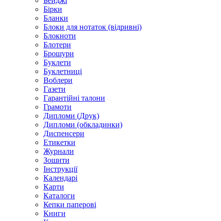
Бейджі
Бірки
Бланки
Блоки для нотаток (відривні)
Блокноти
Блотери
Брошури
Буклети
Буклетниці
Воблери
Газети
Гарантійні талони
Грамоти
Дипломи (Друк)
Дипломи (обкладинки)
Диспенсери
Етикетки
Журнали
Зошити
Інструкції
Календарі
Карти
Каталоги
Кепки паперові
Книги