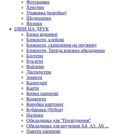
Фоторамки
Хенгери
Упаковка (коробки)
Щоденники
Ярлики
ЦІНИ НА ДРУК
Блоки відривні
Блокноти, клейові
Блокноти, скріплення на пружину
Блокноти, Тверда книжна обкладинка
Блотери
Буклети
Воблери
Диспенсери
Зошити
Календарі
Карти
Кепки паперові
Конверти
Коробки картонні
Кубарики (9х9см)
Наліпки
Обкладинка для "Посвідчення"
Обкладинка для вручення А4, А5, А6 ...
Пакети паперові