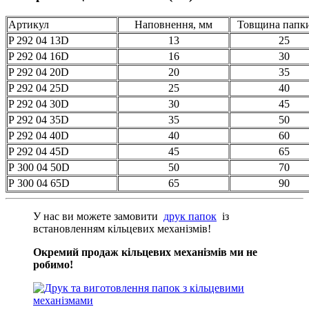
Артикул
Наповнення, мм
Товщина папки
P 292 04 13D
13
25
P 292 04 16D
16
30
P 292 04 20D
20
35
P 292 04 25D
25
40
P 292 04 30D
30
45
P 292 04 35D
35
50
P 292 04 40D
40
60
P 292 04 45D
45
65
P 300 04 50D
50
70
P 300 04 65D
65
90
У нас ви можете замовити
друк папок
із
встановленням кільцевих механізмів!
Окремий продаж кільцевих механізмів ми не
робимо!