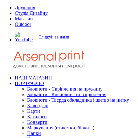
Друкарня
Студія Дизайну
Магазин
Outdoor
| Слідкуй за нами
НАШ МАГАЗИН
ПОРТФОЛІО
Блокноти - Скріплення на пружину
Блокноти - Клейовий тип скріплення
Блокноти - Тверда обкладинка і шитво на нитку
Календарі
Карти
Каталоги
Конверти
Маркування (етикетки, бірки...)
Папки