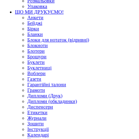
Розмальовки
Упаковка
ЩО МИ ДРУКУЄМО!
Анкети
Бейджі
Бірки
Бланки
Блоки для нотаток (відривні)
Блокноти
Блотери
Брошури
Буклети
Буклетниці
Воблери
Газети
Гарантійні талони
Грамоти
Дипломи (Друк)
Дипломи (обкладинки)
Диспенсери
Етикетки
Журнали
Зошити
Інструкції
Календарі