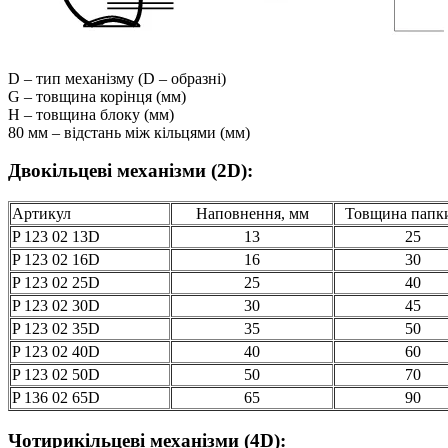
D – тип механізму (D – образні)
G – товщина корінця (мм)
H – товщина блоку (мм)
80 мм – відстань між кільцями (мм)
Двокільцеві механізми (2D):
Артикул
Наповнення, мм
Товщина папк
P 123 02 13D
13
25
P 123 02 16D
16
30
P 123 02 25D
25
40
P 123 02 30D
30
45
P 123 02 35D
35
50
P 123 02 40D
40
60
P 123 02 50D
50
70
P 136 02 65D
65
90
Чотирикільцеві механізми (4D):