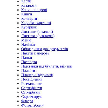
Карти
Каталоги
Кепки паперові
Книги
Конверти
Коробки картонні
Кубарики
Листівки (вітальні)
Листівки (рекламні)
Меню
Наліпки
Обкладинки для документів
Пакети паперові
Папки
Паспорта
Підставки під буклети, візитки
Плакати
Планери (відривні)
Посвідчення
Розмальовки
Сертифікати
Стікербуки
Скретч друк
Флаєра
Фотоальбоми