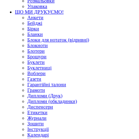
Розмальовки
Упаковка
ЩО МИ ДРУКУЄМО!
Анкети
Бейджі
Бірки
Бланки
Блоки для нотаток (відривні)
Блокноти
Блотери
Брошури
Буклети
Буклетниці
Воблери
Газети
Гарантійні талони
Грамоти
Дипломи (Друк)
Дипломи (обкладинки)
Диспенсери
Етикетки
Журнали
Зошити
Інструкції
Календарі