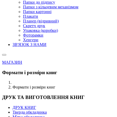
Папки до підпису
Папки з кільцевим механізмом
Папки картонні
Плакати
Планер (відривний)
Скретч друк
Упаковка (коробки)
Фоторамки
Хенгери
ЗВ'ЯЗОК З НАМИ
МАГАЗИН
Формати і розміри книг
Формати і розміри книг
ДРУК ТА ВИГОТОВЛЕННЯ КНИГ
ДРУК КНИГ
Тверда обкладинка
М'яка обкладинка