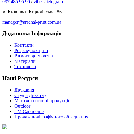
097.485.95.96
/
viber
/
telegram
м. Київ, вул. Кирилівська, 86
manager@arsenal-print.com.ua
Додаткова Інформація
Контакти
Розрахунок ціни
Вимоги до макетів
Матеріали
Технології
Наші Ресурси
Друкарня
Студія Дизайну
Магазин готової продукції
Outdoor
TM Capricorne
Продаж поліграфічного обладнання