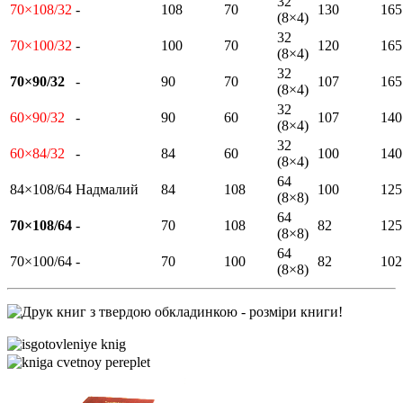
32
70×108/32
-
108
70
130
165
(8×4)
32
70×100/32
-
100
70
120
165
(8×4)
32
70×90/32
-
90
70
107
165
(8×4)
32
60×90/32
-
90
60
107
140
(8×4)
32
60×84/32
-
84
60
100
140
(8×4)
64
84×108/64
Надмалий
84
108
100
125
(8×8)
64
70×108/64
-
70
108
82
125
(8×8)
64
70×100/64
-
70
100
82
102
(8×8)