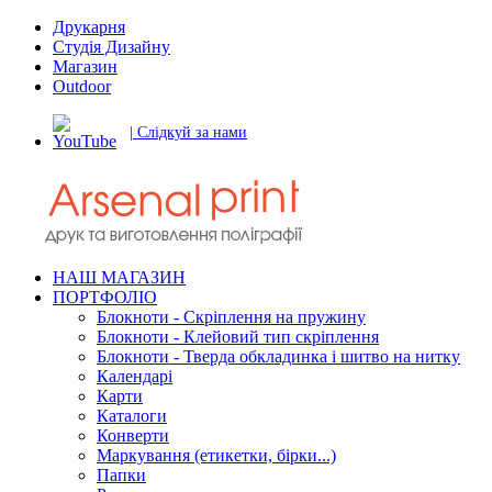
Друкарня
Студія Дизайну
Магазин
Outdoor
| Слідкуй за нами
НАШ МАГАЗИН
ПОРТФОЛІО
Блокноти - Скріплення на пружину
Блокноти - Клейовий тип скріплення
Блокноти - Тверда обкладинка і шитво на нитку
Календарі
Карти
Каталоги
Конверти
Маркування (етикетки, бірки...)
Папки