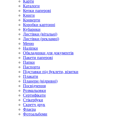
Карти
Каталоги
Кепки паперові
Книги
Конверти
Коробки картонні
Кубарики
Листівки (вітальні)
Листівки (рекламні)
Меню
Наліпки
Обкладинки для документів
Пакети паперові
Папки
Паспорта
Підставки під буклети, візитки
Плакати
Планери (відривні)
Посвідчення
Розмальовки
Сертифікати
Стікербуки
Скретч друк
Флаєра
Фотоальбоми