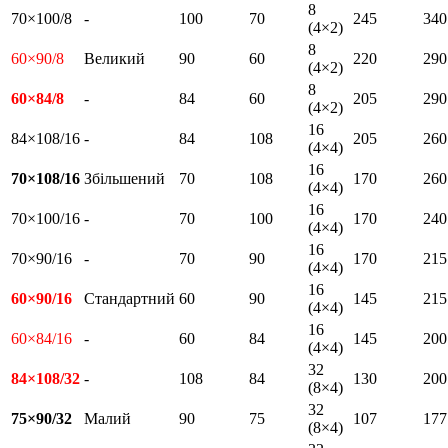
8
70×100/8
-
100
70
245
340
(4×2)
8
60×90/8
Великий
90
60
220
290
(4×2)
8
60×84/8
-
84
60
205
290
(4×2)
16
84×108/16
-
84
108
205
260
(4×4)
16
70×108/16
Збільшений
70
108
170
260
(4×4)
16
70×100/16
-
70
100
170
240
(4×4)
16
70×90/16
-
70
90
170
215
(4×4)
16
60×90/16
Стандартний
60
90
145
215
(4×4)
16
60×84/16
-
60
84
145
200
(4×4)
32
84×108/32
-
108
84
130
200
(8×4)
32
75×90/32
Малий
90
75
107
177
(8×4)