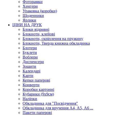
Фоторамки
Хенгери
Упаковка (коробки)
Щоденники
Ярлики
ЦІНИ НА ДРУК
Блоки відривні
Блокноти, клейові
Блокноти, скріплення на пружину
Блокноти, Тверда книжна обкладинка
Блотери
Буклети
Воблери
Диспенсери
Зошити
Календарі
Карти
Кепки паперові
Конверти
Коробки картонні
Кубарики (9х9см)
Наліпки
Обкладинка для "Посвідчення"
Обкладинка для вручення А4, А5, А6 ...
Пакети паперові