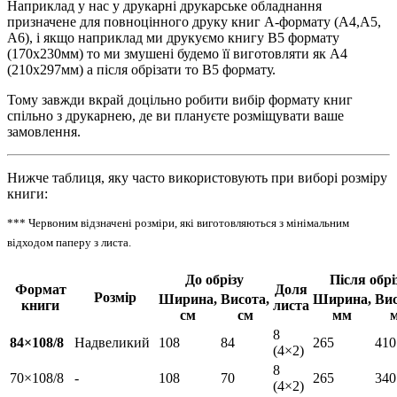
Наприклад у нас у друкарні друкарське обладнання
призначене для повноцінного друку книг А-формату (А4,А5,
А6), і якщо наприклад ми друкуємо книгу В5 формату
(170х230мм) то ми змушені будемо її виготовляти як А4
(210х297мм) а після обрізати то В5 формату.
Тому завжди вкрай доцільно робити вибір формату книг
спільно з друкарнею, де ви плануєте розміщувати ваше
замовлення.
Нижче таблиця, яку часто використовують при виборі розміру
книги:
*** Червоним відзначені розміри, які виготовляються з мінімальним
відходом паперу з листа.
До обрізу
Після обрі
Формат
Доля
Розмір
Ширина,
Висота,
Ширина,
Вис
книги
листа
см
см
мм
8
84×108/8
Надвеликий
108
84
265
410
(4×2)
8
70×108/8
-
108
70
265
340
(4×2)