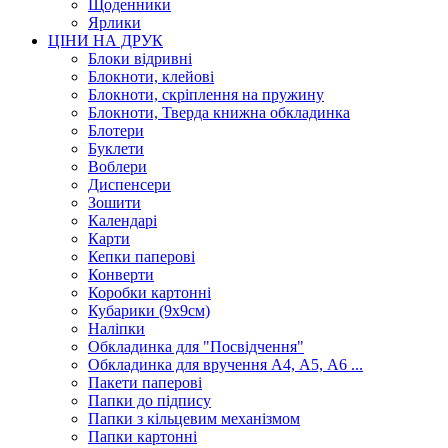
Щоденники
Ярлики
ЦІНИ НА ДРУК
Блоки відривні
Блокноти, клейові
Блокноти, скріплення на пружину
Блокноти, Тверда книжна обкладинка
Блотери
Буклети
Воблери
Диспенсери
Зошити
Календарі
Карти
Кепки паперові
Конверти
Коробки картонні
Кубарики (9х9см)
Наліпки
Обкладинка для "Посвідчення"
Обкладинка для вручення А4, А5, А6 ...
Пакети паперові
Папки до підпису
Папки з кільцевим механізмом
Папки картонні