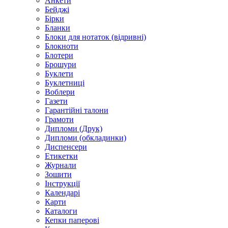
Анкети
Бейджі
Бірки
Бланки
Блоки для нотаток (відривні)
Блокноти
Блотери
Брошури
Буклети
Буклетниці
Воблери
Газети
Гарантійні талони
Грамоти
Дипломи (Друк)
Дипломи (обкладинки)
Диспенсери
Етикетки
Журнали
Зошити
Інструкції
Календарі
Карти
Каталоги
Кепки паперові