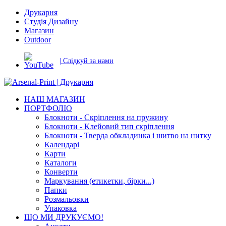
Друкарня
Студія Дизайну
Магазин
Outdoor
| Слідкуй за нами
НАШ МАГАЗИН
ПОРТФОЛІО
Блокноти - Скріплення на пружину
Блокноти - Клейовий тип скріплення
Блокноти - Тверда обкладинка і шитво на нитку
Календарі
Карти
Каталоги
Конверти
Маркування (етикетки, бірки...)
Папки
Розмальовки
Упаковка
ЩО МИ ДРУКУЄМО!