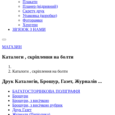
Плакати
Планер (відривний)
Скретч друк
Упаковка (коробки)
Фоторамки
Хенгери
ЗВ'ЯЗОК З НАМИ
МАГАЗИН
Каталоги , скріплення на болти
Каталоги , скріплення на болти
Друк Каталогів, Брошур, Газет, Журналів ...
БАГАТОСТОРІНКОВА ПОЛІГРАФІЯ
Брошури
Брошури, з висічкою
Брошури, з висічкою рубрик
Друк Газет
Журнали (Періодика)