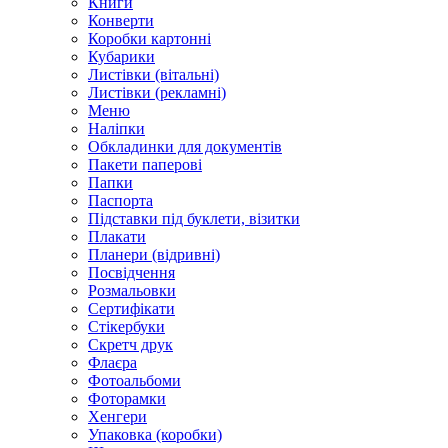
Книги
Конверти
Коробки картонні
Кубарики
Листівки (вітальні)
Листівки (рекламні)
Меню
Наліпки
Обкладинки для документів
Пакети паперові
Папки
Паспорта
Підставки під буклети, візитки
Плакати
Планери (відривні)
Посвідчення
Розмальовки
Сертифікати
Стікербуки
Скретч друк
Флаєра
Фотоальбоми
Фоторамки
Хенгери
Упаковка (коробки)