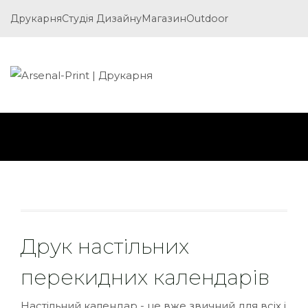
Друкарня
Студія Дизайну
Магазин
Outdoor
Друк настільних
перекидних календарів
Настільний календар - це вже звичний для всіх і