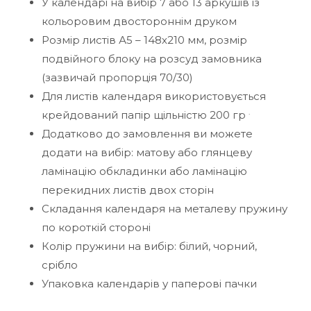
У календарі на вибір 7 або 13 аркушів із
кольоровим двостороннім друком
Розмір листів А5 – 148х210 мм, розмір
подвійного блоку на розсуд замовника
(зазвичай пропорція 70/30)
Для листів календаря використовується
.
крейдований папір щільністю 200 гр
Додатково до замовлення ви можете
додати на вибір: матову або глянцеву
ламінацію обкладинки або ламінацію
перекидних листів двох сторін
Складання календаря на металеву пружину
по короткій стороні
Колір пружини на вибір: білий, чорний,
срібло
Упаковка календарів у паперові пачки