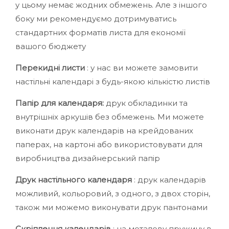
у цьому немає жодних обмежень. Але з іншого
боку ми рекомендуємо дотримуватись
стандартних форматів листа для економії
вашого бюджету
Перекидні листи
: у нас ви можете замовити
настільні календарі з будь-якою кількістю листів
Папір для календаря:
друк обкладинки та
внутрішніх аркушів без обмежень. Ми можете
виконати друк календарів на крейдованих
паперах, на картоні або використовувати для
виробництва дизайнерський папір
Друк настільного календаря
: друк календарів
можливий, кольоровий, з одного, з двох сторін,
також ми можемо виконувати друк пантонами
Скріплення календарів
: на металеву пружину в