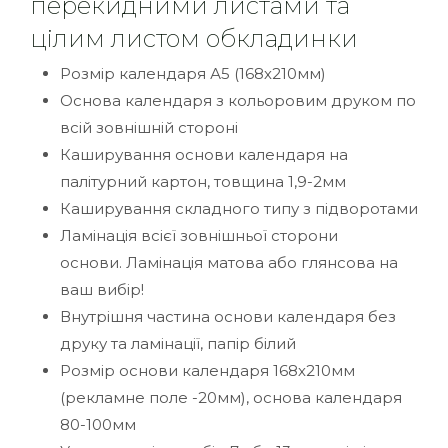
перекидними листами та
цілим листом обкладинки
Розмір календаря А5 (168х210мм)
Основа календаря з кольоровим друком по
всій зовнішній стороні
Каширування основи календаря на
палітурний картон, товщина 1,9-2мм
Каширування складного типу з підворотами
Ламінація всієї зовнішньої сторони
основи. Ламінація матова або глянсова на
ваш вибір!
Внутрішня частина основи календаря без
друку та ламінації, папір білий
Розмір основи календаря 168х210мм
(рекламне поле -20мм), основа календаря
80-100мм