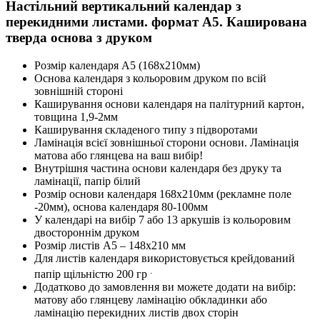
Настільний вертикальний календар з
перекидними листами. формат A5. Каширована
тверда основа з друком
Розмір календаря А5 (168х210мм)
Основа календаря з кольоровим друком по всій
зовнішній стороні
Каширування основи календаря на палітурний картон,
товщина 1,9-2мм
Каширування складеного типу з підворотами
Ламінація всієї зовнішньої сторони основи. Ламінація
матова або глянцева на ваш вибір!
Внутрішня частина основи календаря без друку та
ламінації, папір білий
Розмір основи календаря 168х210мм (рекламне поле
-20мм), основа календаря 80-100мм
У календарі на вибір 7 або 13 аркушів із кольоровим
двостороннім друком
Розмір листів А5 – 148х210 мм
Для листів календаря використовується крейдований
.
папір щільністю 200 гр
Додатково до замовлення ви можете додати на вибір:
матову або глянцеву ламінацію обкладинки або
ламінацію перекидних листів двох сторін