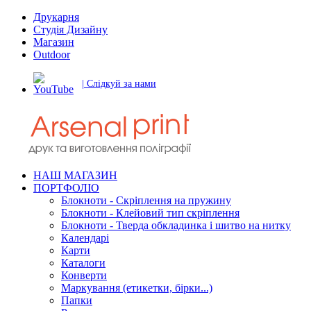
Друкарня
Студія Дизайну
Магазин
Outdoor
| Слідкуй за нами
НАШ МАГАЗИН
ПОРТФОЛІО
Блокноти - Скріплення на пружину
Блокноти - Клейовий тип скріплення
Блокноти - Тверда обкладинка і шитво на нитку
Календарі
Карти
Каталоги
Конверти
Маркування (етикетки, бірки...)
Папки