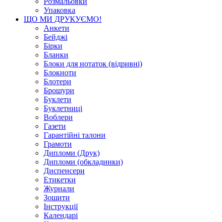
Розмальовки
Упаковка
ЩО МИ ДРУКУЄМО!
Анкети
Бейджі
Бірки
Бланки
Блоки для нотаток (відривні)
Блокноти
Блотери
Брошури
Буклети
Буклетниці
Воблери
Газети
Гарантійні талони
Грамоти
Дипломи (Друк)
Дипломи (обкладинки)
Диспенсери
Етикетки
Журнали
Зошити
Інструкції
Календарі