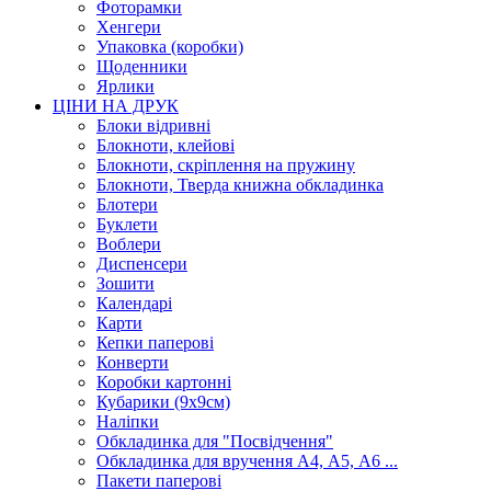
Фоторамки
Хенгери
Упаковка (коробки)
Щоденники
Ярлики
ЦІНИ НА ДРУК
Блоки відривні
Блокноти, клейові
Блокноти, скріплення на пружину
Блокноти, Тверда книжна обкладинка
Блотери
Буклети
Воблери
Диспенсери
Зошити
Календарі
Карти
Кепки паперові
Конверти
Коробки картонні
Кубарики (9х9см)
Наліпки
Обкладинка для "Посвідчення"
Обкладинка для вручення А4, А5, А6 ...
Пакети паперові