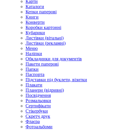
Карти
Каталоги
Кепки паперові
Книги
Конверти
Коробки картонні
Кубарики
Листівки (вітальні)
Листівки (рекламні)
Меню
Наліпки
Обкладинки для документів
Пакети паперові
Папки
Паспорта
Підставки під буклети, візитки
Плакати
Планери (відривні)
Посвідчення
Розмальовки
Сертифікати
Стікербуки
Скретч друк
Флаєра
Фотоальбоми