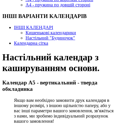
А4 - пружина по довшій стороні
ІНШІ ВАРІАНТИ КАЛЕНДАРІВ
ІНШІ КАЛЕНДАРІ
Кишенькові календарики
Настільний "Будиночок"
Календарна сітка
Настільний календар з
кашируванням основи.
Календар А5 - вертикальний - тверда
обкладинка
Якщо вам необхідно замовити друк календаря в
іншому розмірі, з іншою щільністю паперу, або у
вас інші параметри вашого замовлення, зв'яжіться
з нами, ми зробимо індивідуальний розрахунок
вашого замовлення!