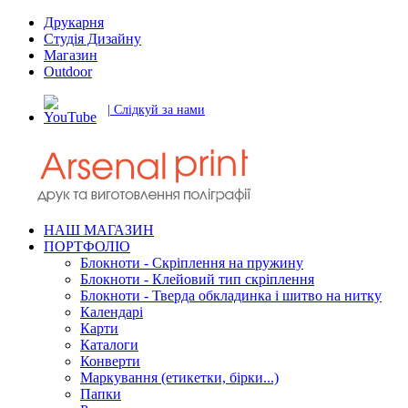
Друкарня
Студія Дизайну
Магазин
Outdoor
| Слідкуй за нами
НАШ МАГАЗИН
ПОРТФОЛІО
Блокноти - Скріплення на пружину
Блокноти - Клейовий тип скріплення
Блокноти - Тверда обкладинка і шитво на нитку
Календарі
Карти
Каталоги
Конверти
Маркування (етикетки, бірки...)
Папки