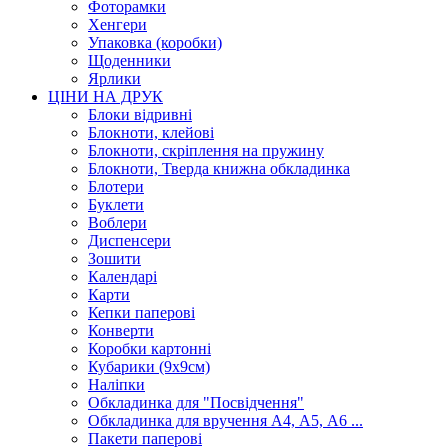
Фоторамки
Хенгери
Упаковка (коробки)
Щоденники
Ярлики
ЦІНИ НА ДРУК
Блоки відривні
Блокноти, клейові
Блокноти, скріплення на пружину
Блокноти, Тверда книжна обкладинка
Блотери
Буклети
Воблери
Диспенсери
Зошити
Календарі
Карти
Кепки паперові
Конверти
Коробки картонні
Кубарики (9х9см)
Наліпки
Обкладинка для "Посвідчення"
Обкладинка для вручення А4, А5, А6 ...
Пакети паперові