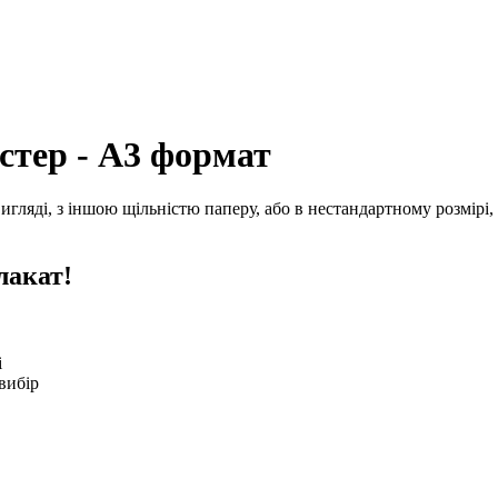
остер - А3 формат
гляді, з іншою щільністю паперу, або в нестандартному розмірі,
лакат!
і
вибір