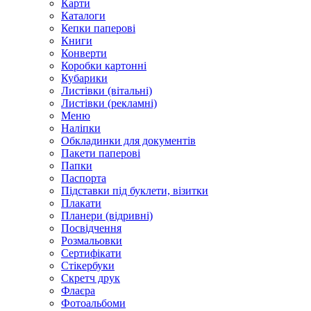
Карти
Каталоги
Кепки паперові
Книги
Конверти
Коробки картонні
Кубарики
Листівки (вітальні)
Листівки (рекламні)
Меню
Наліпки
Обкладинки для документів
Пакети паперові
Папки
Паспорта
Підставки під буклети, візитки
Плакати
Планери (відривні)
Посвідчення
Розмальовки
Сертифікати
Стікербуки
Скретч друк
Флаєра
Фотоальбоми