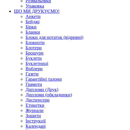
Розмальовки
Упаковка
ЩО МИ ДРУКУЄМО!
Анкети
Бейджі
Бірки
Бланки
Блоки для нотаток (відривні)
Блокноти
Блотери
Брошури
Буклети
Буклетниці
Воблери
Газети
Гарантійні талони
Грамоти
Дипломи (Друк)
Дипломи (обкладинки)
Диспенсери
Етикетки
Журнали
Зошити
Інструкції
Календарі